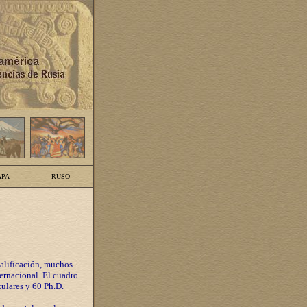
PA
RUSO
calificación, muchos
ternacional. El cuadro
tulares y 60 Ph.D.