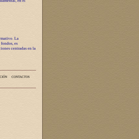
ndamental, en el
rmativo. La
 fondos, es
iones centradas en la
CIÓN
CONTACTOS