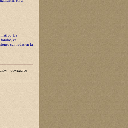
ndamental, en el
rmativo. La
 fondos, es
iones centradas en la
CIÓN
CONTACTOS