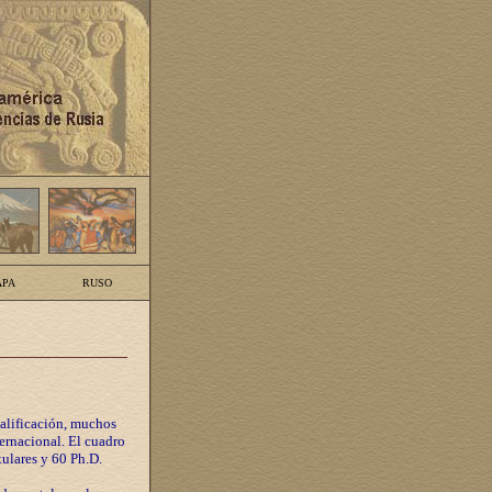
PA
RUSO
calificación, muchos
ternacional. El cuadro
tulares y 60 Ph.D.