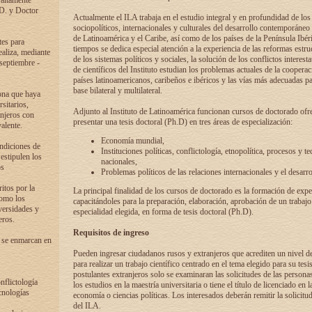
 altamente
.D. y Doctor
Actualmente el ILA trabaja en el estudio integral y en profundidad de lo
sociopolíticos, internacionales y culturales del desarrollo contemporáneo
de Latinoamérica y el Caribe, así como de los países de la Península Ibér
tes para
tiempos se dedica especial atención a la experiencia de las reformas estru
ealiza, mediante
de los sistemas políticos y sociales, la solución de los conflictos interest
 septiembre -
de científicos del Instituto estudian los problemas actuales de la coopera
países latinoamericanos, caribeños e ibéricos y las vías más adecuadas pa
base bilateral y multilateral.
ona que haya
sitarios,
Adjunto al Instituto de Latinoamérica funcionan cursos de doctorado ofre
anjeros con
presentar una tesis doctoral (Ph.D) en tres áreas de especialización:
alente.
Economía mundial,
ondiciones de
Instituciones políticas, conflictología, etnopolítica, procesos y te
 estipulen los
nacionales,
os
Problemas políticos de las relaciones internacionales y el desarro
itos por la
La principal finalidad de los cursos de doctorado es la formación de expe
como los
capacitándoles para la preparación, elaboración, aprobación de un trabajo
versidades y
especialidad elegida, en forma de tesis doctoral (Ph.D).
eros.
Requisitos de ingreso
 se enmarcan en
Pueden ingresar ciudadanos rusos y extranjeros que acrediten un nivel d
para realizar un trabajo científico centrado en el tema elegido para su tesis
postulantes extranjeros solo se examinaran las solicitudes de las persona
onflictología
los estudios en la maestría universitaria o tiene el título de licenciado en l
cnologías
economía o ciencias políticas. Los interesados deberán remitir la solicitu
del ILA.