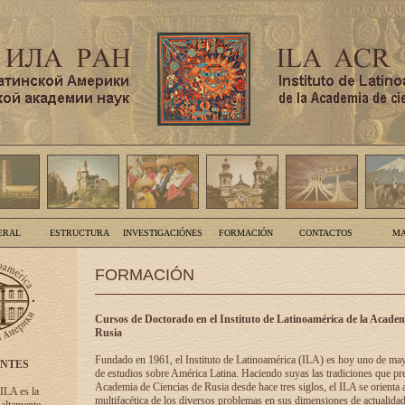
ERAL
ESTRUCTURA
INVESTIGACIÓNES
FORMACIÓN
CONTACTOS
MA
FORMACIÓN
Cursos de Doctorado en el Instituto de Latinoamérica de la Academ
Rusia
Fundado en 1961, el Instituto de Latinoamérica (ILA) es hoy uno de ma
ENTES
de estudios sobre América Latina. Haciendo suyas las tradiciones que pre
Academia de Ciencias de Rusia desde hace tres siglos, el ILA se orienta a
 ILA es la
multifacética de los diversos problemas en sus dimensiones de actualidad