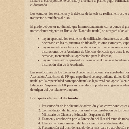
firmará el correspondiente contrato y efectuará el primer pago, formaliz
el doctorado.
Los estudios, los exámenes y la defensa de la tesis se realizan en ruso o 
traducción simultánea al ruso.
El grado del doctor no titulado que internacionalmente corresponde al gr
nomenclatura vigente en Rusia, de “Kandidat nauk”) se otorgará a los a
hayan aprobado los exámenes de calificación durante sus estudio
doctorado en las asignaturas de filosofía, idioma extranjero, espe
hayan sometido su tesis a consideración de una de las unidades 
instituciones de la Academia de Ciencias de Rusia que tiene la es
cercanas, mereciendo su aprobación para la defensa,
hayan presentado y aprobado su tesis ante el Consejo Académico
institución afín de la Academia.
Las resoluciones de los Consejos Académicos deberán ser aprobadas por
Atestación Académica de FR que expedirá el correspondiente título. El 
nauk” (en la especialidad correspondiente) se legalizará con apostilla en 
Educación Superior de FR para su revalidación posterior al grado académ
de origen del postulante extranjero.
Principales etapas del doctorado
Presentación de la solicitud de admisión y los correspondientes
Convalidación del título profesional y comprobación de los dem
Ministerio de Ciencia y Educación Superior de FR;
Examen y aprobación por la Dirección del ILA del tema de trabaj
Elección y nombramiento del tutor científico del doctorando;
Presentación del plan del trabajo de la tesis para su aprobación 