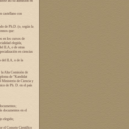
ándose así su admisión en
en castellano con
ado de Ph.D. (o, según la
lumnos que:
s en los cursos de
cialidad elegida,
del ILA, o de otras
pecialización en ciencias
 del ILA, o de la
 la Alta Comisión de
diploma de “Kandidat
el Ministerio de Ciencia y
ico de Ph. D. en el país
 documentos;
ás documentos en el
o elegido;
por el Consejo Científico