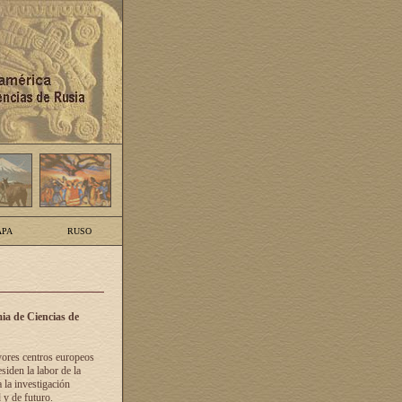
PA
RUSO
ia de Ciencias de
yores centros europeos
siden la labor de la
 la investigación
 y de futuro.