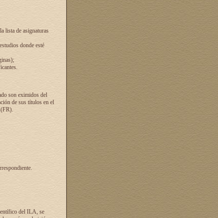
a lista de asignaturas
 estudios donde esté
ginas);
icantes.
ado son eximidos del
ión de sus títulos en el
 (FR).
rrespondiente.
entífico del ILA, se