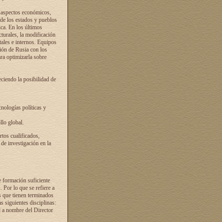
s aspectos económicos,
 de los estados y pueblos
ica. En los últimos
cturales, la modificación
atales e internos. Equipos
ción de Rusia con los
ra optimizarla sobre
ciendo la posibilidad de
cnologías políticas y
llo global.
rtos cualificados,
 de investigación en la
e formación suficiente
. Por lo que se refiere a
s que tienen terminados
as siguientes disciplinas:
d a nombre del Director