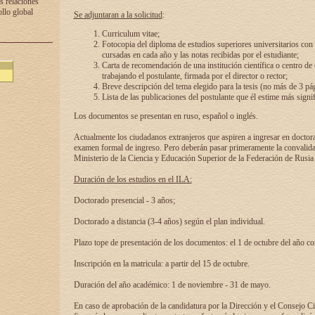
s relaciones
ollo global
Se adjuntaran a la solicitud
:
Curriculum vitae;
Fotocopia del diploma de estudios superiores universitarios con l
cursadas en cada año y las notas recibidas por el estudiante;
Carta de recomendación de una institución científica o centro de
trabajando el postulante, firmada por el director o rector;
Breve descripción del tema elegido para la tesis (no más de 3 pá
Lista de las publicaciones del postulante que él estime más signif
Los documentos se presentan en ruso, español o inglés.
Actualmente los ciudadanos extranjeros que aspiren a ingresar en doctor
examen formal de ingreso. Pero deberán pasar primeramente la convalidac
Ministerio de la Ciencia y Educación Superior de la Federación de Rusia
Duración de los estudios en el ILA:
Doctorado presencial - 3 años;
Doctorado a distancia (3-4 años) según el plan individual.
Plazo tope de presentación de los documentos: el 1 de octubre del año co
Inscripción en la matricula: a partir del 15 de octubre.
Duración del año académico: 1 de noviembre - 31 de mayo.
En caso de aprobación de la candidatura por la Dirección y el Consejo Ci