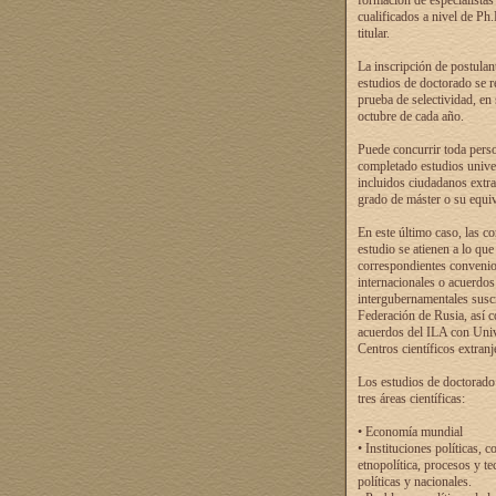
formación de especialistas
cualificados a nivel de Ph
titular.
La inscripción de postulan
estudios de doctorado se r
prueba de selectividad, en
octubre de cada año.
Puede concurrir toda pers
completado estudios univer
incluidos ciudadanos extr
grado de máster o su equiv
En este último caso, las c
estudio se atienen a lo que
correspondientes conveni
internacionales o acuerdos
intergubernamentales suscr
Federación de Rusia, así 
acuerdos del ILA con Uni
Centros científicos extranj
Los estudios de doctorado
tres áreas científicas:
• Economía mundial
• Instituciones políticas, c
etnopolítica, procesos y te
políticas y nacionales.