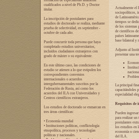
formación de especialistas altamente
cualificados a nivel de Ph.D. y Doctor
Actualmente el I
titular.
sociopolíticos, 
de Latinoamérica
La inscripción de postulantes para
tiempos se dedic
estudios de doctorado se realiza, mediante
de los sistemas p
prueba de selectividad, en septiembre -
de científicos d
octubre de cada año.
países latinoame
base bilateral y m
Puede concurrir toda persona que haya
completado estudios universitarios,
Adjunto al Insti
incluidos ciudadanos extranjeros con
presentar una te
grado de máster o su equivalente.
Economí
En este último caso, las condiciones de
Instituc
estudio se atienen a lo que estipulen los
naciona
correspondientes convenios
Problema
internacionales o acuerdos
intergubernamentales suscritos por la
La principal fin
Federación de Rusia, así como los
capacitándoles p
acuerdos del ILA con Universidades y
especialidad ele
Centros científicos extranjeros.
Requisitos de 
Los estudios de doctorado se enmarcan en
tres áreas científicas:
Pueden ingresar 
para realizar un 
• Economía mundial
postulantes extr
• Instituciones políticas, conflictología
los estudios en l
etnopolítica, procesos y tecnologías
economía o cienc
políticas y nacionales.
del ILA.