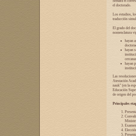
firmará el corre
el doctorado.
Los estudios, lo
traducción simul
El grado del doc
nomenclatura vi
hayan a
doctorad
hayan s
instituc
cercana
hayan p
instituc
Las resolucione
Atestación Acad
nauk” (en la esp
Educación Superi
de origen del po
Principales eta
Present
Convali
Ministe
Examen 
Elecció
Presenta