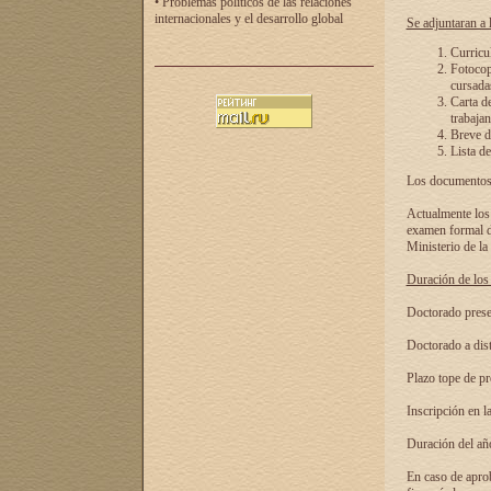
• Problemas políticos de las relaciones
internacionales y el desarrollo global
Se adjuntaran a l
Curricu
Fotocopi
cursadas
Carta d
trabajan
Breve de
Lista de
Los documentos 
Actualmente los 
examen formal de
Ministerio de la
Duración de los 
Doctorado presen
Doctorado a dist
Plazo tope de pr
Inscripción en la
Duración del añ
En caso de aprob