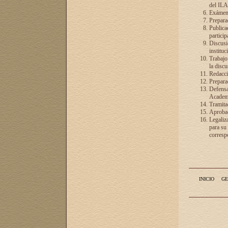
del ILA
Exámenes
Preparac
Publicac
particip
Discusió
instituc
Trabajo
la discu
Redacció
Preparac
Defensa 
Academia
Tramita
Aprobac
Legaliz
para su
correspo
INICIO
GE