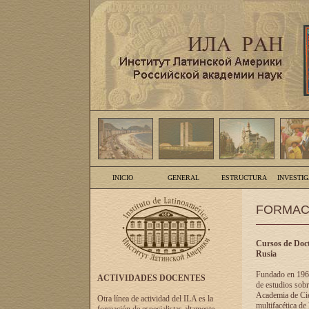
INICIO
GENERAL
ESTRUCTURA
INVESTI
FORMAC
Cursos de Doct
Rusia
Fundado en 1961
ACTIVIDADES DOCENTES
de estudios sobr
Academia de Cien
Otra línea de actividad del ILA es la
multifacética de