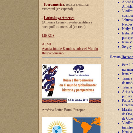
André Lu
-
Iberoamérica
, revista científica
América
trimestral (en español)
Vladímir
cuantita
-
Latinskaya America
Johnata
(América Latina), revista científica y
Nações
sociopolítica mensual (en ruso)
Nailya 
Isabel 
LIBROS
percepc
Irina V
AEMI
Sergey 
Asociación de Estudios sobre el Mundo
Iberoamericano
Revista
Iberoam
Petr P. 
ucrania
Irina M
Tamara 
de mode
Tatiana
Arina A
pública
Paola A
Derecho
Martha 
América Latina Portal Europeo
de Oca,
de Colo
Vladími
transfro
Natalia