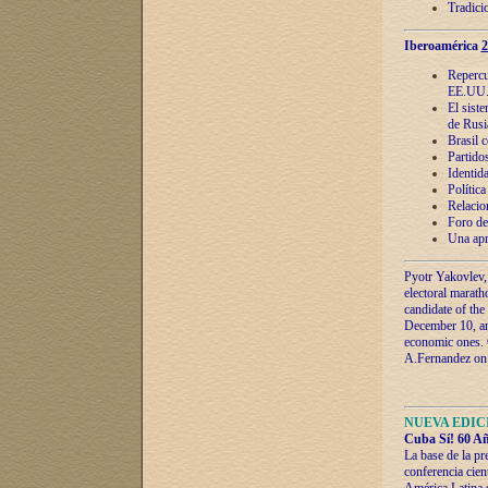
Tradici
Iberoamérica
2
Repercu
EE.UU
El sist
de Rusi
Brasil 
Partidos
Identida
Polític
Relacio
Foro de
Una apr
Pyotr Yakovlev,
electoral marath
candidate of the
December 10, and
economic ones. C
A.Fernandez on t
NUEVA EDICI
Cuba Sí! 60 Añ
La base de la pr
conferencia cien