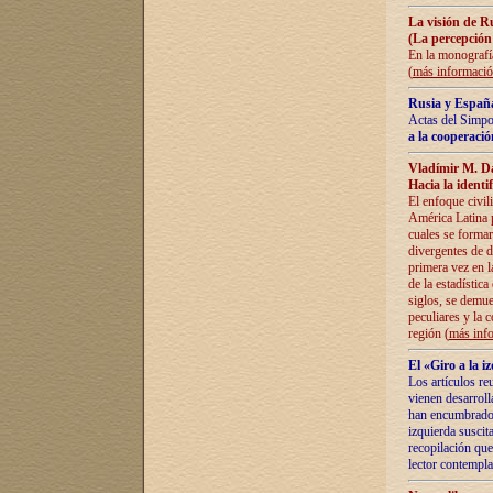
La visión de R
(La percepción
En la monografía
(
más informaci
Rusia y España
Actas del Simpo
a la cooperació
Vladímir M. D
Hacia la identi
El enfoque civil
América Latina pa
cuales se formar
divergentes de d
primera vez en l
de la estadística
siglos, se demue
peculiares y la 
región (
más inf
El «Giro a la 
Los artículos re
vienen desarroll
han encumbrado e
izquierda suscita
recopilación que
lector contempla