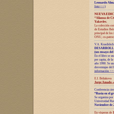
Leonardo Alm
foto>>>)
NUEVA EDIC
“Alianza de Civi
Yakovlev.
La colección con
de Estudios Ibér
principal de los
ONU, co-patroci
V.A. Krasílshch
DESARROLLO
(un ensayo del 
En el libro se a
per capita, de l
año 1990. Se ana
desventajas del 
información >>
E.I. Beliakova
Jorge Amado «r
Conferencia cien
“Rusia en el g
Se organiza por 
Universidad Rus
Noviembre de 
En vísperas de
1