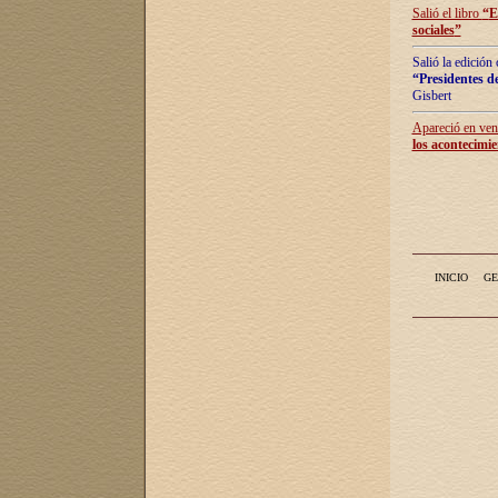
Salió el libro
“
E
sociales
”
Salió la edición
“Presidentes de
Gisbert
Apareció en vent
los acontecimie
INICIO
GE