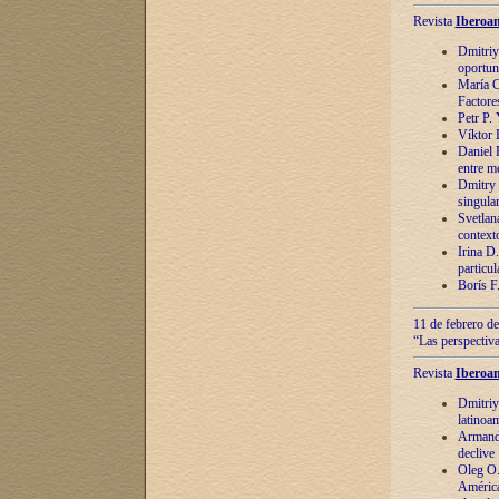
Revista
Iberoam
Dmitriy
oportun
María C
Factore
Petr P.
Víktor 
Daniel 
entre m
Dmitry 
singula
Svetlan
context
Irina D
particul
Borís F
11 de febrero de
“Las perspectiva
Revista
Iberoam
Dmitriy
latinoa
Armando
declive
Oleg O.
América