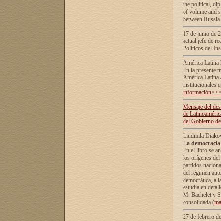
the political, d
of volume and sc
between Russia 
17 de junio de 2
actual jefe de r
Políticos del In
América Latina 
En la presente m
América Latina 
institucionales 
información>>
Mensaje del dest
de Latinoaméric
del Gobierno de
Liudmila Diako
La democracia 
En el libro se a
los orígenes del 
partidos naciona
del régimen auto
democrática, а l
estudia en detall
М. Bachelet у S.
consolidada (
má
27 de febrero d