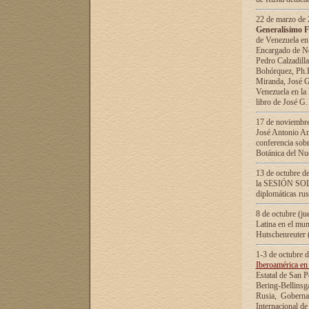
22 de marzo de 2
Generalísimo F
de Venezuela en
Encargado de Neg
Pedro Calzadilla
Bohórquez, Ph.D.
Miranda, José G
Venezuela en la 
libro de José G
17 de noviembre
José Antonio Am
conferencia sobr
Botánica del Nu
13 de octubre de
la SESIÓN SOLEM
diplomáticas rus
8 de octubre (j
Latina en el mun
Hutschenreuter 
1-3 de octubre 
Iberoamérica en 
Estatal de San P
Bering-Bellinsg
Rusia, Gobernac
Internacional de