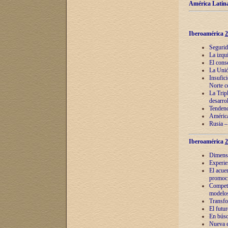
América Latina
Iberoamérica
2
Segurid
La izqu
El cons
La Unió
Insufic
Norte c
La Tripl
desarro
Tendenci
América
Rusia –
Iberoamérica
2
Dimensió
Experie
El acue
promoci
Competi
modelos
Transfo
El futu
En búsq
Nueva e