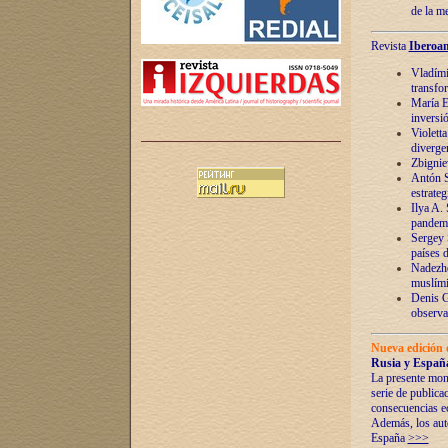
de la m
Revista
Iberoam
Vladímir
transfo
María E
inversi
Violett
diverge
Zbignie
Antón S
estrateg
Ilya A.
pandem
Sergey 
países 
Nadezhd
muslími
Denis G
observac
Nueva edición 
Rusia y España
La presente mono
serie de publica
consecuencias e
Además, los auto
España
>>>