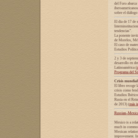
del Foro abarca 
iberoamericanos 
sobre el diálogo 
El dia de 17 de 
Interninstitucio
tendencias”.
La ponente inv
de Morelos, Méx
El caso de mate
Estudios Polític
2 y 3 de septie
desarrollo en de
Latinoamérica (
Programa del S
Crisis mundial
El libro recoge 
crisis como fen
Estudios Ibérico
Rusia en el Rei
de 2013) (
más i
Russian–Mexican
Mexico is a rela
much in common i
Mexican relation
improvement. In 