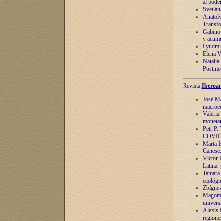
al pode
Svetlan
Anatoly
Transfo
Gabino 
y acumu
Lyudmil
Elena V.
Natalia
Postmod
Revista
Iberoam
José Ma
macroec
Valeria
monetari
Petr P.
COVID
Marta Is
Canese. 
Víctor 
Latina:
Tamara 
ecológi
Zbígnev
Magomed
univers
Alexis 
regiones