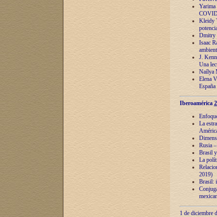
Yarima 
COVID
Kleidy 
potenci
Dmitry 
Isaac Ra
ambient
J. Kenn
Una lect
Naílya 
Elena 
España
Iberoamérica
2
Enfoques
La estr
América
Dimensi
Rusia – 
Brasil y
La polí
Relacion
2019)
Brasil: 
Conjugac
mexican
1 de diciembre d