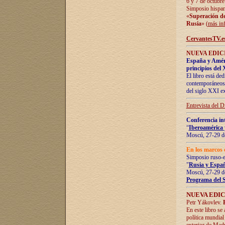
6 y 7 de octubre
Simposio hispan
«
Superación de 
Rusia
» (
más in
CervantesTV.e
NUEVA EDICI
España y Améric
principios del 
El libro está de
contemporáneos -
del siglo XXI ex
Entrevista del 
Conferencia in
“
Iberoamérica 
Moscú, 27-29 de
En los marcos 
Simposio ruso-
"
Rusia y Españ
Moscú, 27-29 de
Programa del 
NUEVA EDIC
Petr Yákovlev.
En este libro se
política mundial