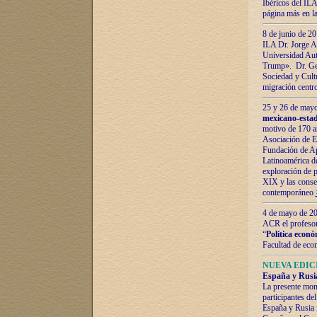
Ibéricos del ILA
página más en la
8 de junio de 20
ILA Dr. Jorge Al
Universidad Aut
Trump». Dr. Ger
Sociedad y Cultu
migración centr
25 y 26 de mayo 
mexicano-estad
motivo de 170 a
Asociación de E
Fundación de Ap
Latinoamérica d
exploración de p
XIX y las consec
contemporáneo
4 de mayo de 201
ACR el profeso
“
Política econó
Facultad de eco
NUEVA EDICI
España y Rusia 
La presente mono
participantes d
España y Rusia f