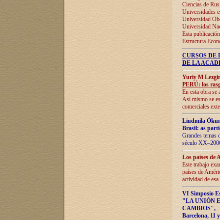
Ciencias de Rus
Universidades e
Universidad Obe
Universidad Na
Esta publicación
Estructura Econ
CURSOS DE 
DE LA ACAD
Yuriy M Lezgi
PERÚ: los rasg
En esta obra se 
Así mismo se est
comerciales exte
Liudmila Ókun
Brasil: as part
Grandes temas da
século XX–2006
Los países de 
Este trabajo exa
países de Améric
actividad de esa
VI Simposio E
"LA UNIÓN 
CAMBIOS"
,
Barcelona, 11 y