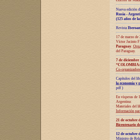
exterior de Madr
Nueva edición d
Rusia - Argent
(125 años de la
Revista
Iberoa
17 de marzo de 2
Víctor Jacinto 
Paraguay
.
Orga
del Paraguay.
7 de diciembre
“COLOMBIA:
Co-organizador
Capítulos del l
la economía y p
pdf )
En vísperas de 1
Argentina:
Materiales del li
Información para
21 de octubre 
Bicentenario d
12 de octubre 
Ministro de Rel