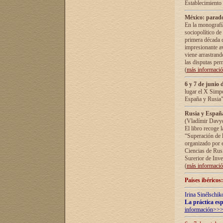
Establecimiento
México: parado
En la monografía
sociopolítico de
primera década d
impresionante a
viene arrastrand
las disputas pe
(
más informaci
6 y 7 de junio 
lugar el X Simp
España y Rusia"
Rusia y España 
(Vladímir Davyd
El libro recoge 
“Superación de l
organizado por e
Ciencias de Rus
Surerior de Inve
(
más informaci
Países ibéricos
Irina Sinélschik
La práctica esp
información>>