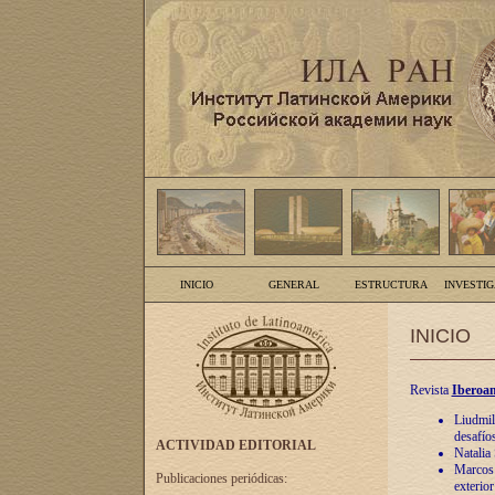
INICIO
GENERAL
ESTRUCTURA
INVESTI
INICIO
Revista
Iberoam
Liudmil
desafíos
ACTIVIDAD EDITORIAL
Natalia
Marcos A
Publicaciones periódicas:
exterio