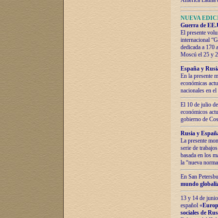
América Latina 
NUEVA EDICI
Guerra de EE.U
El presente volu
internacional “
dedicada a 170 
Moscú el 25 y 
España y Rusia:
En la presente m
económicas actua
nacionales en el
El 10 de julio d
económicos actua
gobierno de Cost
Rusia y España
La presente mono
serie de trabajo
basada en los ma
la “nueva norma
En San Petersbur
mundo globaliza
13 y 14 de junio
español «
Europa
sociales de Ru