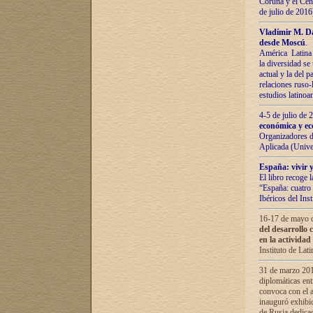
Coruña y el Cent
de julio de 201
Vladímir М. Da
desde Moscú
.
América Latina 
la diversidad se 
actual у lа del p
relaciones ruso-
estudios latino
4-5 de julio de
económica y ec
Organizadores d
Aplicada (Univ
España: vivir y
El libro recoge 
“España: cuatro 
Ibéricos del In
16-17 de mayo d
del desarrollo 
en la actividad
Instituto de La
31 de marzo 2016
diplomáticas en
convoca con el a
inauguró exhibi
de Rusia dedica