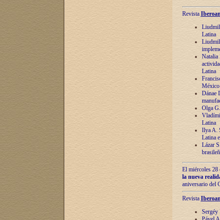
Revista
Iberoam
Liudmil
Latina
Liudmil
impleme
Natalia
activida
Latina
Francis
México 
Dánae D
manufac
Olga G.
Vladími
Latina
Ilya A.
Latina 
Lázar S.
brasile
El miércoles 28 
la nueva reali
aniversario del
Revista
Iberoam
Sergéy 
Pável A