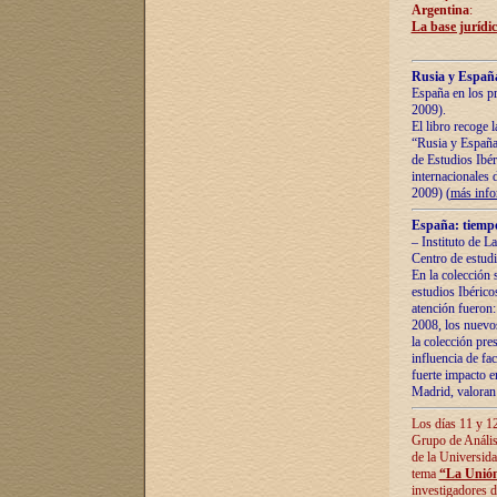
Argentina
:
La base jurídic
Rusia y España
España en los pr
2009).
El libro recoge 
“Rusia y España 
de Estudios Ibér
internacionales 
2009) (
más inf
España: tiempo
– Instituto de L
Centro de estud
En la colección 
estudios Ibérico
atención fueron:
2008, los nuevos
la colección pre
influencia de fac
fuerte impacto en
Madrid, valoran 
Los días 11 y 12
Grupo de Anális
de la Universida
tema
“La Unión
investigadores d