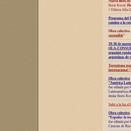
Nuevo libro en
Boris Koval.
He
// Editora Alfa-
Programa del 
camino a la coo
Obra colectiva
sostenible
"
29-30 de ma
(ILA-CONSULT
organizó ronda
argentinas de v
Terrorismo tra
internaciona
l 
Obra colectiva
”América Latin
fue editada por 
Latinoamérica de
titular Boris Ko
Salió a la luz el
Obra colectiva
“España: la tra
fue editada por 
Ciencias de Rus