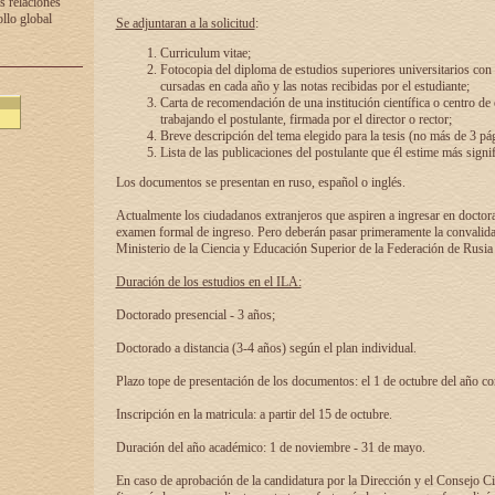
s relaciones
ollo global
Se adjuntaran a la solicitud
:
Curriculum vitae;
Fotocopia del diploma de estudios superiores universitarios con l
cursadas en cada año y las notas recibidas por el estudiante;
Carta de recomendación de una institución científica o centro de
trabajando el postulante, firmada por el director o rector;
Breve descripción del tema elegido para la tesis (no más de 3 pá
Lista de las publicaciones del postulante que él estime más signif
Los documentos se presentan en ruso, español o inglés.
Actualmente los ciudadanos extranjeros que aspiren a ingresar en doctor
examen formal de ingreso. Pero deberán pasar primeramente la convalidac
Ministerio de la Ciencia y Educación Superior de la Federación de Rusia
Duración de los estudios en el ILA:
Doctorado presencial - 3 años;
Doctorado a distancia (3-4 años) según el plan individual.
Plazo tope de presentación de los documentos: el 1 de octubre del año co
Inscripción en la matricula: a partir del 15 de octubre.
Duración del año académico: 1 de noviembre - 31 de mayo.
En caso de aprobación de la candidatura por la Dirección y el Consejo Ci