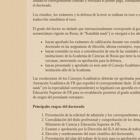
firmará el correspondiente contrato y efectuará el primer pago, formaliz
el doctorado.
Los estudios, los exámenes y la defensa de la tesis se realizan en ruso o 
traducción simultánea al ruso.
El grado del doctor no titulado que internacionalmente corresponde al gr
nomenclatura vigente en Rusia, de “Kandidat nauk”) se otorgará a los a
hayan aprobado los exámenes de calificación durante sus estudio
doctorado en las asignaturas de filosofía, idioma extranjero, espe
hayan sometido su tesis a consideración de una de las unidades 
instituciones de la Academia de Ciencias de Rusia que tiene la es
cercanas, mereciendo su aprobación para la defensa,
hayan presentado y aprobado su tesis ante el Consejo Académico
institución afín de la Academia.
Las resoluciones de los Consejos Académicos deberán ser aprobadas por
Atestación Académica de FR que expedirá el correspondiente título. El 
nauk” (en la especialidad correspondiente) se legalizará con apostilla en 
Educación Superior de FR para su revalidación posterior al grado académ
de origen del postulante extranjero.
Principales etapas del doctorado
Presentación de la solicitud de admisión y los correspondientes
Convalidación del título profesional y comprobación de los dem
Ministerio de Ciencia y Educación Superior de FR;
Examen y aprobación por la Dirección del ILA del tema de trabaj
Elección y nombramiento del tutor científico del doctorando;
Presentación del plan del trabajo de la tesis para su aprobación 