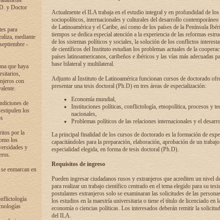
 altamente
.D. y Doctor
Actualmente el ILA trabaja en el estudio integral y en profundidad de lo
sociopolíticos, internacionales y culturales del desarrollo contemporáneo
de Latinoamérica y el Caribe, así como de los países de la Península Ibér
tes para
tiempos se dedica especial atención a la experiencia de las reformas estru
ealiza, mediante
de los sistemas políticos y sociales, la solución de los conflictos interest
 septiembre -
de científicos del Instituto estudian los problemas actuales de la coopera
países latinoamericanos, caribeños e ibéricos y las vías más adecuadas pa
base bilateral y multilateral.
ona que haya
sitarios,
Adjunto al Instituto de Latinoamérica funcionan cursos de doctorado ofre
anjeros con
presentar una tesis doctoral (Ph.D) en tres áreas de especialización:
alente.
Economía mundial,
ondiciones de
Instituciones políticas, conflictología, etnopolítica, procesos y te
 estipulen los
nacionales,
os
Problemas políticos de las relaciones internacionales y el desarro
itos por la
La principal finalidad de los cursos de doctorado es la formación de expe
como los
capacitándoles para la preparación, elaboración, aprobación de un trabajo
versidades y
especialidad elegida, en forma de tesis doctoral (Ph.D).
eros.
Requisitos de ingreso
 se enmarcan en
Pueden ingresar ciudadanos rusos y extranjeros que acrediten un nivel d
para realizar un trabajo científico centrado en el tema elegido para su tesis
postulantes extranjeros solo se examinaran las solicitudes de las persona
onflictología
los estudios en la maestría universitaria o tiene el título de licenciado en l
cnologías
economía o ciencias políticas. Los interesados deberán remitir la solicitu
del ILA.