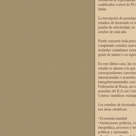
formación de especialistas
cualificados a nivel de Ph
titular.
La inscripción de postulan
estudios de doctorado se r
prueba de selectividad, en
octubre de cada año.
Puede concurrir toda pers
completado estudios univer
incluidos ciudadanos extr
grado de máster o su equiv
En este último caso, las c
estudio se atienen a lo que
correspondientes conveni
internacionales o acuerdos
intergubernamentales suscr
Federación de Rusia, así 
acuerdos del ILA con Uni
Centros científicos extranj
Los estudios de doctorado
tres áreas científicas:
• Economía mundial
• Instituciones políticas, c
etnopolítica, procesos y te
políticas y nacionales.