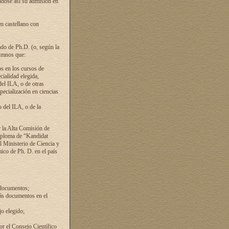
ándose así su admisión en
en castellano con
ado de Ph.D. (o, según la
lumnos que:
s en los cursos de
cialidad elegida,
del ILA, o de otras
pecialización en ciencias
 del ILA, o de la
 la Alta Comisión de
diploma de “Kandidat
el Ministerio de Ciencia y
ico de Ph. D. en el país
 documentos;
ás documentos en el
o elegido;
por el Consejo Científico