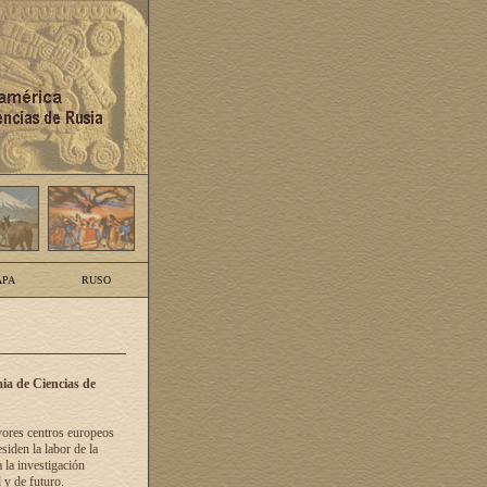
PA
RUSO
ia de Ciencias de
yores centros europeos
siden la labor de la
 la investigación
 y de futuro.