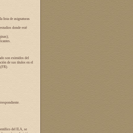
a lista de asignaturas
 estudios donde esté
ginas);
icantes.
ado son eximidos del
ión de sus títulos en el
 (FR).
rrespondiente.
entífico del ILA, se