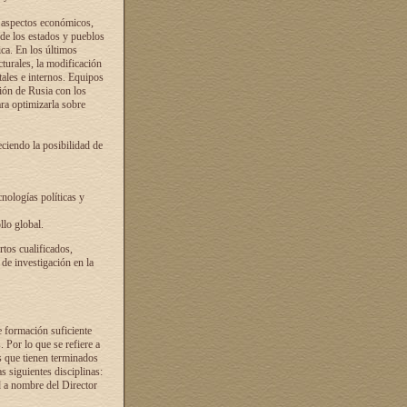
s aspectos económicos,
 de los estados y pueblos
ica. En los últimos
cturales, la modificación
atales e internos. Equipos
ción de Rusia con los
ra optimizarla sobre
ciendo la posibilidad de
cnologías políticas y
llo global.
rtos cualificados,
 de investigación en la
e formación suficiente
. Por lo que se refiere a
s que tienen terminados
as siguientes disciplinas:
d a nombre del Director