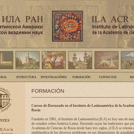
ERAL
ESTRUCTURA
INVESTIGACIÓNES
FORMACIÓN
CONTACTOS
MA
FORMACIÓN
Cursos de Doctorado en el Instituto de Latinoamérica de la Academ
Rusia
Fundado en 1961, el Instituto de Latinoamérica (ILA) es hoy uno de ma
ENTES
de estudios sobre América Latina. Haciendo suyas las tradiciones que pre
Academia de Ciencias de Rusia desde hace tres siglos, el ILA se orienta a
 ILA es la
multifacética de los diversos problemas en sus dimensiones de actualidad