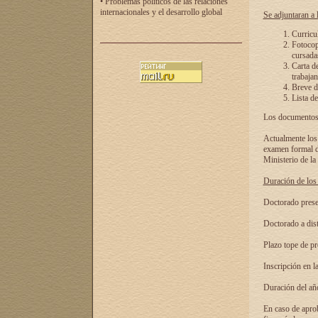
• Problemas políticos de las relaciones
internacionales y el desarrollo global
Se adjuntaran a l
Curricu
Fotocopi
cursadas
Carta d
trabajan
Breve de
Lista de
Los documentos 
Actualmente los 
examen formal de
Ministerio de la
Duración de los 
Doctorado presen
Doctorado a dist
Plazo tope de pr
Inscripción en la
Duración del añ
En caso de aprob