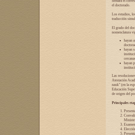
firmará el corre
el doctorado.
Los estudios, lo
traducción simul
El grado del doc
nomenclatura vi
hayan a
doctorad
hayan s
instituc
cercana
hayan p
instituc
Las resolucione
Atestación Acad
nauk” (en la esp
Educación Superi
de origen del po
Principales eta
Present
Convali
Ministe
Examen 
Elecció
Presenta