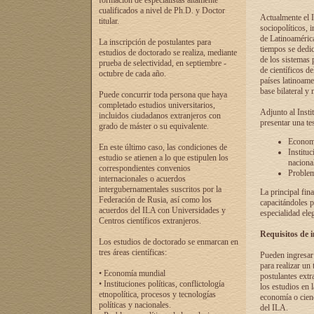
formación de especialistas altamente
cualificados a nivel de Ph.D. y Doctor
Actualmente el I
titular.
sociopolíticos, 
de Latinoamérica
La inscripción de postulantes para
tiempos se dedic
estudios de doctorado se realiza, mediante
de los sistemas p
prueba de selectividad, en septiembre -
de científicos d
octubre de cada año.
países latinoame
base bilateral y m
Puede concurrir toda persona que haya
completado estudios universitarios,
Adjunto al Insti
incluidos ciudadanos extranjeros con
presentar una te
grado de máster o su equivalente.
Economí
En este último caso, las condiciones de
Instituc
estudio se atienen a lo que estipulen los
naciona
correspondientes convenios
Problema
internacionales o acuerdos
intergubernamentales suscritos por la
La principal fin
Federación de Rusia, así como los
capacitándoles p
acuerdos del ILA con Universidades y
especialidad ele
Centros científicos extranjeros.
Requisitos de 
Los estudios de doctorado se enmarcan en
tres áreas científicas:
Pueden ingresar 
para realizar un 
• Economía mundial
postulantes extr
• Instituciones políticas, conflictología
los estudios en l
etnopolítica, procesos y tecnologías
economía o cienc
políticas y nacionales.
del ILA.