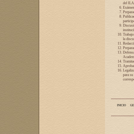
del ILA
Exámenes
Preparac
Publicac
particip
Discusió
instituc
Trabajo
la discu
Redacció
Preparac
Defensa 
Academia
Tramita
Aprobac
Legaliz
para su
correspo
INICIO
GE