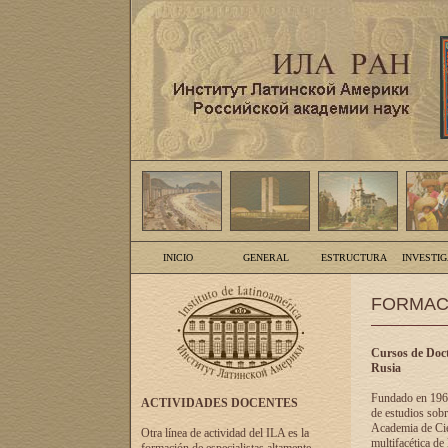
INICIO
GENERAL
ESTRUCTURA
INVESTI
FORMAC
Cursos de Doct
Rusia
Fundado en 1961
ACTIVIDADES DOCENTES
de estudios sobr
Academia de Cien
Otra línea de actividad del ILA es la
multifacética de