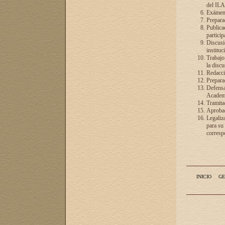
del ILA
Exámenes
Preparac
Publicac
particip
Discusió
instituc
Trabajo
la discu
Redacció
Preparac
Defensa 
Academia
Tramita
Aprobac
Legaliz
para su
correspo
INICIO
GE