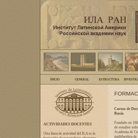
INICIO
GENERAL
ESTRUCTURA
INVESTI
FORMAC
Cursos de Doct
Rusia
Fundado en 1961
ACTIVIDADES DOCENTES
de estudios sobr
Academia de Cien
Otra línea de actividad del ILA es la
multifacética de