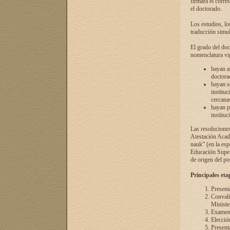
firmará el corre
el doctorado.
Los estudios, lo
traducción simul
El grado del doc
nomenclatura vi
hayan a
doctorad
hayan s
instituc
cercana
hayan p
instituc
Las resolucione
Atestación Acad
nauk” (en la esp
Educación Superi
de origen del po
Principales eta
Present
Convali
Ministe
Examen 
Elecció
Presenta