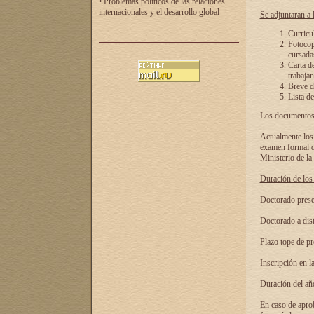
• Problemas políticos de las relaciones
internacionales y el desarrollo global
Se adjuntaran a l
Curricu
Fotocopi
cursadas
Carta d
trabajan
Breve de
Lista de
Los documentos 
Actualmente los 
examen formal de
Ministerio de la
Duración de los 
Doctorado presen
Doctorado a dist
Plazo tope de pr
Inscripción en la
Duración del añ
En caso de aprob