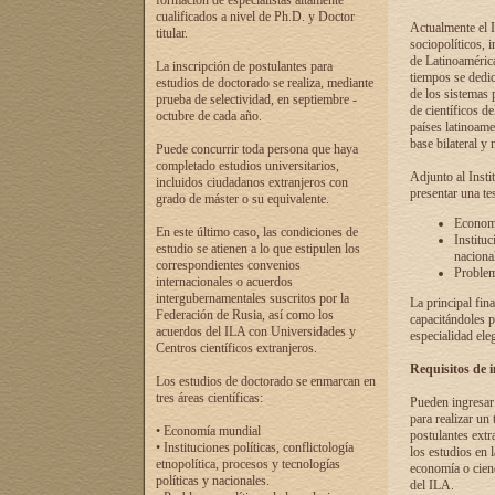
formación de especialistas altamente
cualificados a nivel de Ph.D. y Doctor
Actualmente el I
titular.
sociopolíticos, 
de Latinoamérica
La inscripción de postulantes para
tiempos se dedic
estudios de doctorado se realiza, mediante
de los sistemas p
prueba de selectividad, en septiembre -
de científicos d
octubre de cada año.
países latinoame
base bilateral y m
Puede concurrir toda persona que haya
completado estudios universitarios,
Adjunto al Insti
incluidos ciudadanos extranjeros con
presentar una te
grado de máster o su equivalente.
Economí
En este último caso, las condiciones de
Instituc
estudio se atienen a lo que estipulen los
naciona
correspondientes convenios
Problema
internacionales o acuerdos
intergubernamentales suscritos por la
La principal fin
Federación de Rusia, así como los
capacitándoles p
acuerdos del ILA con Universidades y
especialidad ele
Centros científicos extranjeros.
Requisitos de 
Los estudios de doctorado se enmarcan en
tres áreas científicas:
Pueden ingresar 
para realizar un 
• Economía mundial
postulantes extr
• Instituciones políticas, conflictología
los estudios en l
etnopolítica, procesos y tecnologías
economía o cienc
políticas y nacionales.
del ILA.