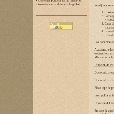
• Problemas políticos de las relaciones
internacionales y el desarrollo global
Se adjuntaran a l
Curricu
Fotocopi
cursadas
Carta d
trabajan
Breve de
Lista de
Los documentos 
Actualmente los 
examen formal de
Ministerio de la
Duración de los 
Doctorado presen
Doctorado a dist
Plazo tope de pr
Inscripción en la
Duración del añ
En caso de aprob