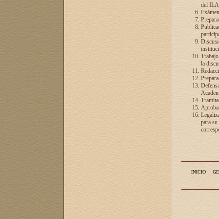
del ILA
Exámenes
Preparac
Publicac
particip
Discusió
instituc
Trabajo
la discu
Redacció
Preparac
Defensa 
Academia
Tramita
Aprobac
Legaliz
para su
correspo
INICIO
GE