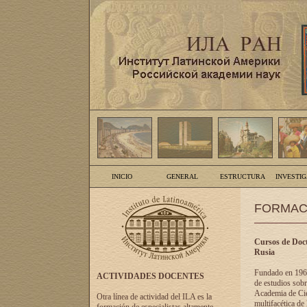
INICIO
GENERAL
ESTRUCTURA
INVESTI
FORMAC
Cursos de Doct
Rusia
Fundado en 1961
ACTIVIDADES DOCENTES
de estudios sobr
Academia de Cien
Otra línea de actividad del ILA es la
multifacética de