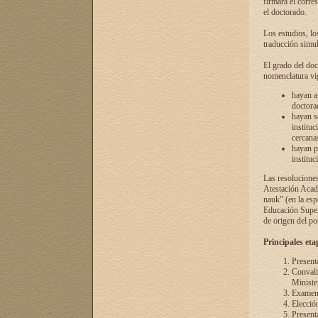
firmará el corre
el doctorado.
Los estudios, lo
traducción simul
El grado del doc
nomenclatura vi
hayan a
doctorad
hayan s
instituc
cercana
hayan p
instituc
Las resolucione
Atestación Acad
nauk” (en la esp
Educación Superi
de origen del po
Principales eta
Present
Convali
Ministe
Examen 
Elecció
Presenta