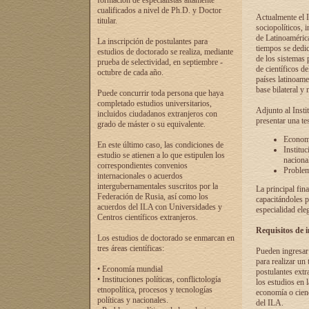
formación de especialistas altamente
cualificados a nivel de Ph.D. y Doctor
Actualmente el I
titular.
sociopolíticos, 
de Latinoamérica
La inscripción de postulantes para
tiempos se dedic
estudios de doctorado se realiza, mediante
de los sistemas p
prueba de selectividad, en septiembre -
de científicos d
octubre de cada año.
países latinoame
base bilateral y m
Puede concurrir toda persona que haya
completado estudios universitarios,
Adjunto al Insti
incluidos ciudadanos extranjeros con
presentar una te
grado de máster o su equivalente.
Economí
En este último caso, las condiciones de
Instituc
estudio se atienen a lo que estipulen los
naciona
correspondientes convenios
Problema
internacionales o acuerdos
intergubernamentales suscritos por la
La principal fin
Federación de Rusia, así como los
capacitándoles p
acuerdos del ILA con Universidades y
especialidad ele
Centros científicos extranjeros.
Requisitos de 
Los estudios de doctorado se enmarcan en
tres áreas científicas:
Pueden ingresar 
para realizar un 
• Economía mundial
postulantes extr
• Instituciones políticas, conflictología
los estudios en l
etnopolítica, procesos y tecnologías
economía o cienc
políticas y nacionales.
del ILA.