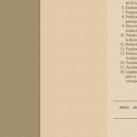
del ILA
Exámenes
Preparac
Publicac
particip
Discusió
instituc
Trabajo
la discu
Redacció
Preparac
Defensa 
Academia
Tramita
Aprobac
Legaliz
para su
correspo
INICIO
GE