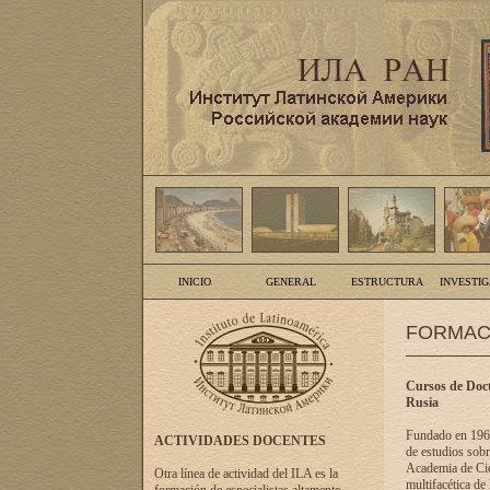
INICIO
GENERAL
ESTRUCTURA
INVESTI
FORMAC
Cursos de Doct
Rusia
Fundado en 1961
ACTIVIDADES DOCENTES
de estudios sobr
Academia de Cien
Otra línea de actividad del ILA es la
multifacética de