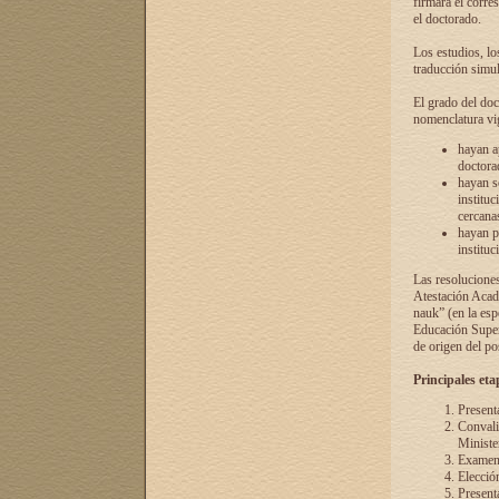
firmará el corre
el doctorado.
Los estudios, lo
traducción simul
El grado del doc
nomenclatura vi
hayan a
doctorad
hayan s
instituc
cercana
hayan p
instituc
Las resolucione
Atestación Acad
nauk” (en la esp
Educación Superi
de origen del po
Principales eta
Present
Convali
Ministe
Examen 
Elecció
Presenta