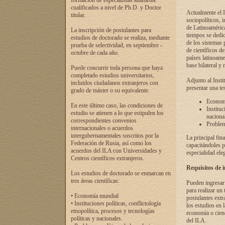
formación de especialistas altamente
cualificados a nivel de Ph.D. y Doctor
Actualmente el I
titular.
sociopolíticos, 
de Latinoamérica
La inscripción de postulantes para
tiempos se dedic
estudios de doctorado se realiza, mediante
de los sistemas p
prueba de selectividad, en septiembre -
de científicos d
octubre de cada año.
países latinoame
base bilateral y m
Puede concurrir toda persona que haya
completado estudios universitarios,
Adjunto al Insti
incluidos ciudadanos extranjeros con
presentar una te
grado de máster o su equivalente.
Economí
En este último caso, las condiciones de
Instituc
estudio se atienen a lo que estipulen los
naciona
correspondientes convenios
Problema
internacionales o acuerdos
intergubernamentales suscritos por la
La principal fin
Federación de Rusia, así como los
capacitándoles p
acuerdos del ILA con Universidades y
especialidad ele
Centros científicos extranjeros.
Requisitos de 
Los estudios de doctorado se enmarcan en
tres áreas científicas:
Pueden ingresar 
para realizar un 
• Economía mundial
postulantes extr
• Instituciones políticas, conflictología
los estudios en l
etnopolítica, procesos y tecnologías
economía o cienc
políticas y nacionales.
del ILA.