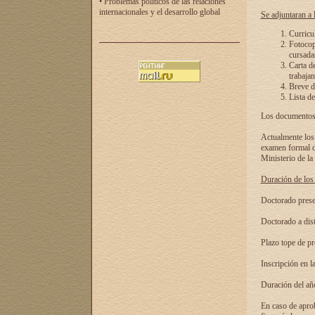
• Problemas políticos de las relaciones
internacionales y el desarrollo global
Se adjuntaran a l
Curricu
Fotocopi
cursadas
Carta d
trabajan
Breve de
Lista de
Los documentos 
Actualmente los 
examen formal de
Ministerio de la
Duración de los 
Doctorado presen
Doctorado a dist
Plazo tope de pr
Inscripción en la
Duración del añ
En caso de aprob