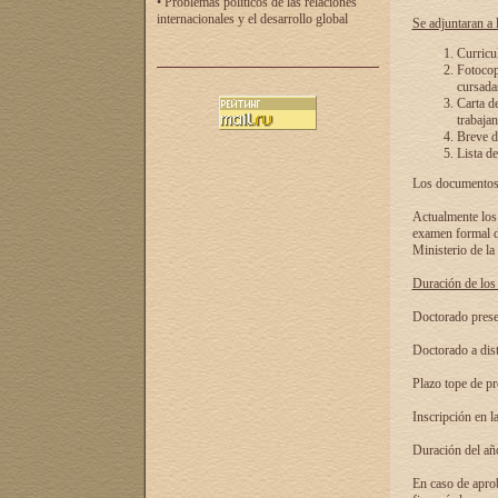
• Problemas políticos de las relaciones
internacionales y el desarrollo global
Se adjuntaran a l
Curricu
Fotocopi
cursadas
Carta d
trabajan
Breve de
Lista de
Los documentos 
Actualmente los 
examen formal de
Ministerio de la
Duración de los 
Doctorado presen
Doctorado a dist
Plazo tope de pr
Inscripción en la
Duración del añ
En caso de aprob