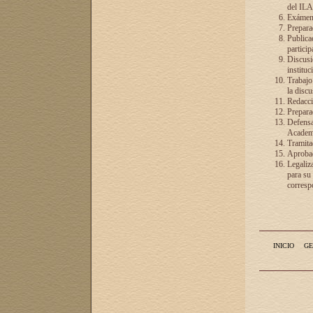
del ILA
Exámenes
Preparac
Publicac
particip
Discusió
instituc
Trabajo
la discu
Redacció
Preparac
Defensa 
Academia
Tramita
Aprobac
Legaliz
para su
correspo
INICIO
GE