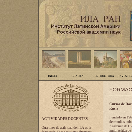
INICIO
GENERAL
ESTRUCTURA
INVESTI
FORMAC
Cursos de Doct
Rusia
Fundado en 1961
ACTIVIDADES DOCENTES
de estudios sobr
Academia de Cien
Otra línea de actividad del ILA es la
multifacética de