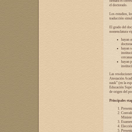
firmará el corre
el doctorado.
Los estudios, lo
traducción simul
El grado del doc
nomenclatura vi
hayan a
doctorad
hayan s
instituc
cercana
hayan p
instituc
Las resolucione
Atestación Acad
nauk” (en la esp
Educación Superi
de origen del po
Principales eta
Present
Convali
Ministe
Examen 
Elecció
Presenta