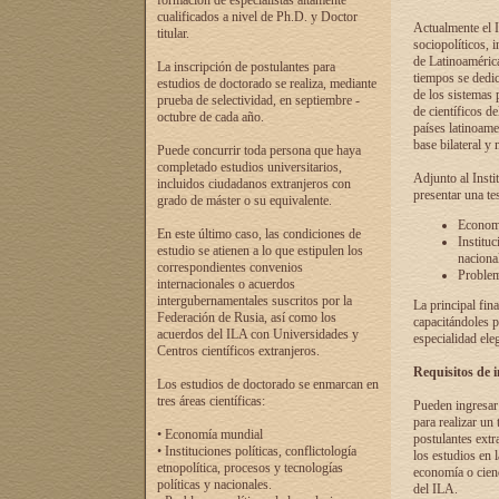
formación de especialistas altamente
cualificados a nivel de Ph.D. y Doctor
Actualmente el I
titular.
sociopolíticos, 
de Latinoamérica
La inscripción de postulantes para
tiempos se dedic
estudios de doctorado se realiza, mediante
de los sistemas p
prueba de selectividad, en septiembre -
de científicos d
octubre de cada año.
países latinoame
base bilateral y m
Puede concurrir toda persona que haya
completado estudios universitarios,
Adjunto al Insti
incluidos ciudadanos extranjeros con
presentar una te
grado de máster o su equivalente.
Economí
En este último caso, las condiciones de
Instituc
estudio se atienen a lo que estipulen los
naciona
correspondientes convenios
Problema
internacionales o acuerdos
intergubernamentales suscritos por la
La principal fin
Federación de Rusia, así como los
capacitándoles p
acuerdos del ILA con Universidades y
especialidad ele
Centros científicos extranjeros.
Requisitos de 
Los estudios de doctorado se enmarcan en
tres áreas científicas:
Pueden ingresar 
para realizar un 
• Economía mundial
postulantes extr
• Instituciones políticas, conflictología
los estudios en l
etnopolítica, procesos y tecnologías
economía o cienc
políticas y nacionales.
del ILA.