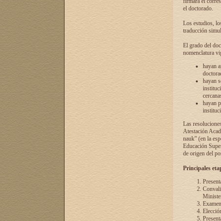
firmará el corre
el doctorado.
Los estudios, lo
traducción simul
El grado del doc
nomenclatura vi
hayan a
doctorad
hayan s
instituc
cercana
hayan p
instituc
Las resolucione
Atestación Acad
nauk” (en la esp
Educación Superi
de origen del po
Principales eta
Present
Convali
Ministe
Examen 
Elecció
Presenta