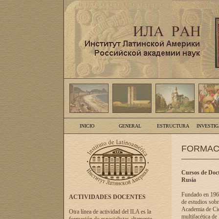
INICIO
GENERAL
ESTRUCTURA
INVESTI
FORMAC
Cursos de Doct
Rusia
Fundado en 1961
ACTIVIDADES DOCENTES
de estudios sobr
Academia de Cien
Otra línea de actividad del ILA es la
multifacética de