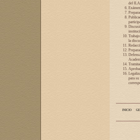
del ILA
Exámenes
Preparac
Publicac
particip
Discusió
instituc
Trabajo
la discu
Redacció
Preparac
Defensa 
Academia
Tramita
Aprobac
Legaliz
para su
correspo
INICIO
GE