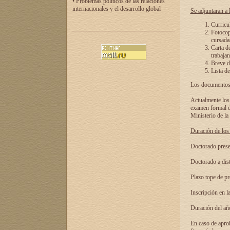
• Problemas políticos de las relaciones
internacionales y el desarrollo global
Se adjuntaran a l
Curricu
Fotocopi
cursadas
Carta d
trabajan
Breve de
Lista de
Los documentos 
Actualmente los 
examen formal de
Ministerio de la
Duración de los 
Doctorado presen
Doctorado a dist
Plazo tope de pr
Inscripción en la
Duración del añ
En caso de aprob