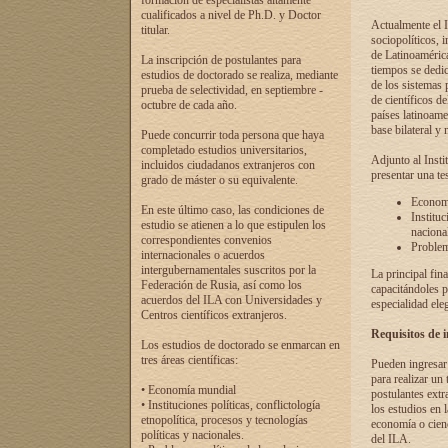
formación de especialistas altamente
cualificados a nivel de Ph.D. y Doctor
Actualmente el I
titular.
sociopolíticos, 
de Latinoamérica
La inscripción de postulantes para
tiempos se dedic
estudios de doctorado se realiza, mediante
de los sistemas p
prueba de selectividad, en septiembre -
de científicos d
octubre de cada año.
países latinoame
base bilateral y m
Puede concurrir toda persona que haya
completado estudios universitarios,
Adjunto al Insti
incluidos ciudadanos extranjeros con
presentar una te
grado de máster o su equivalente.
Economí
En este último caso, las condiciones de
Instituc
estudio se atienen a lo que estipulen los
naciona
correspondientes convenios
Problema
internacionales o acuerdos
intergubernamentales suscritos por la
La principal fin
Federación de Rusia, así como los
capacitándoles p
acuerdos del ILA con Universidades y
especialidad ele
Centros científicos extranjeros.
Requisitos de 
Los estudios de doctorado se enmarcan en
tres áreas científicas:
Pueden ingresar 
para realizar un 
• Economía mundial
postulantes extr
• Instituciones políticas, conflictología
los estudios en l
etnopolítica, procesos y tecnologías
economía o cienc
políticas y nacionales.
del ILA.