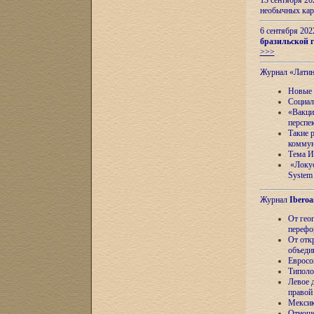
13 сентября 2
необычных кар
6 сентября 20
бразильской г
>>>
Журнал «Лати
Новые 
Социал
«Вакци
перспе
Такие 
коммун
Тема И
«Локус
System 
Журнал
Iberoa
От гео
перефо
От отк
объеди
Евросо
Типоло
Левое д
правой
Мексик
Отноше