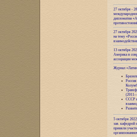
27 октября - 2
международног
дипломатии «А
противостояни
27 октября 20
на тему «Росси
взаимодействи
13 октября 202
Америка в сов
ассоциации ме
Журнал «Лати
Бразил
Россия
Колумб
Трансф
(2011—
СССР и
взаимо
Развит
5 октября 2022
зав. кафедрой
приняли участи
организованно