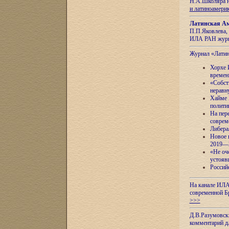
Н.А.Школяра н
и латиноамери
Латинская Ам
П.П.Яковлева, 
ИЛА РАН журн
Журнал «Лати
Хорхе 
времен
«Собст
неравн
Хайме 
полити
На пер
соврем
Либера
Новое 
2019—
«Не оч
устояв
Россий
На канале ИЛА
современной Б
>>>
Д.В.Разумовск
комментарий 