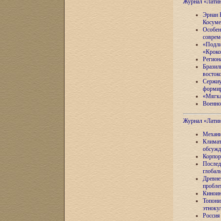
Журнал «Лати
Эрнан 
Косуме
Особен
соврем
«Подли
«Кроко
Регион
Бразил
восток
Сержиу
формир
«Мягка
Военно
Журнал «Лати
Механи
Климат
обсужд
Корпор
Послед
глобал
Древне
пробле
Киноин
Топони
этноку
Россия