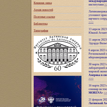
международн
Книжная лавка
институтами
>
Архив новостей
Латиноамерикан
уточняют приор
Полезные ссылки
научного сотр
>>>
Библиотека
13 апреля 202
Типография
Южной Атлант
11 апреля 202
Эдуардо Вилье
6 апреля 2023
Региональной 
ибероамерика
30 марта 2023
лабораторией и
мировой эконо
Америка в сис
>>>
16 марта 2023 
семинар на тем
MORENA
»
>
21 февраля 20
Латинской Ам