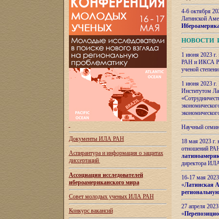
4-6 октября 20
Латинской Аме
Ибероамерика
НОВОСТИ 
1 июня 2023 г.
РАН и ИКСА РА
ученой степени
1 июня 2023 г
Институтом Ла
«Сотрудничеств
экономическог
экономическог
Научный семин
Документы ИЛА РАН
18 мая 2023 г
отношений РАН
Аспирантура и
информация о защитах
латиноамерик
диссертаций
директора ИЛА
Ассоциация исследователей
16-17 мая 202
ибероамериканского мира
«
Латинская Ам
региональную
Совет молодых ученых ИЛА РАН
27 апреля 2023
Конкурс вакансий
«
Перепозицио