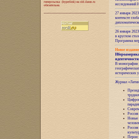
гиперссылка (hyperlink) на old.ilaran.ru
исследований 
обязательна.
27 января 2023
контексте глоб
дипломатическ
26 января 2023
в круглом сто
Программа ме
Новое издани
Ибероамерика
идентичности
В монографии 
географических
исторических 
Журнал «Лати
Президе
трудно
Цифров
паради
Соврем
Россия
Новые 
челове
Россия
культу
Перон: