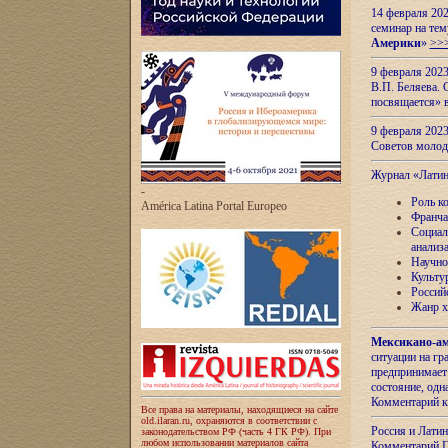
14 февраля 202
семинар на тем
Америки
»
>>
9 февраля 202
В.П. Беляева. 
посвящается» 
9 февраля 2023
Советов моло
Журнал «Лати
-
Роль к
América Latina Portal Europeo
Франча
Социал
анализ
Научно
Культу
Россий
Жанр х
Мексикано-ам
ситуации на г
предпринимает
состояние, одн
Комментарий к
Все права на материалы, находящиеся на сайте
old.ilaran.ru, охраняются в соответствии с
Россия и Лати
законодательством РФ (часть 4 ГК РФ). При
любом использовании материалов сайта
Комментарий П.