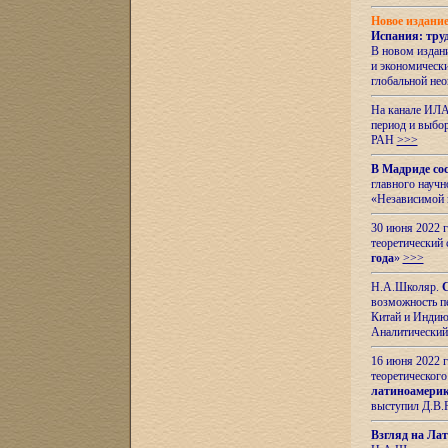
Новое издани
Испания: тру
В новом издан
и экономическ
глобальной не
На канале ИЛА
период и выбо
РАН
>>>
В Мадриде со
главного науч
«Независимой 
30 июня 2022 
теоретический 
года
»
>>>
Н.А.Школяр.
С
возможность пе
Китай и Индию,
Аналитический
16 июня 2022 г
теоретического
латиноамерик
выступил Д.В.
Взгляд на Ла