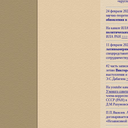
«кругл
24 февраля 202
научно-теорети
обновления в
На канале ИЛА
политических
ИЛА РАН
>>>
11 февраля 202
латиноамерик
спецпредстави
сотрудничест
#2 часть запис
летию
Виктор
выступления и
Э.С.Дабагяна
На youtube ка
Ученого совета
члена-корресп
СССР (РАН) в 1
Д.М.Разумовск
П.П.Яковлев.
договариваетс
«Независимой 