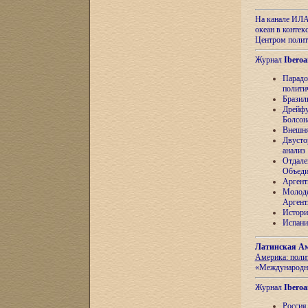
На канале ИЛА
океан в контек
Центром полит
Журнал
Iberoa
Парадо
полити
Бразил
Дрейфу
Болсон
Внешня
Двусто
анализ
Отдале
Объеди
Аргент
Молоде
Аргент
Истори
Испани
Латинская Ам
Америка: поли
«Международн
Журнал
Iberoa
Россия