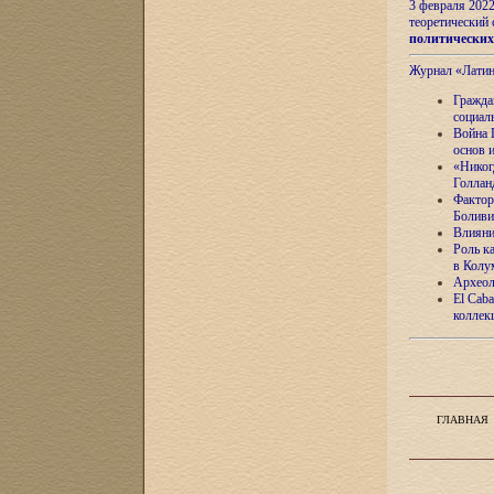
3 февраля 202
теоретический 
политически
Журнал «Лати
Гражда
социал
Война 
основ 
«Никог
Голлан
Фактор
Боливи
Влияни
Роль к
в Колу
Археол
El Caba
коллек
ГЛАВНАЯ