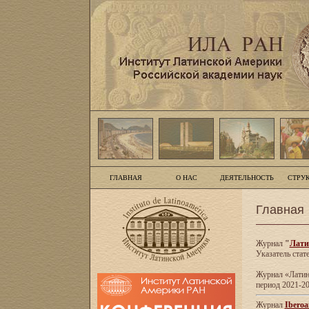
ГЛАВНАЯ
О НАС
ДЕЯТЕЛЬНОСТЬ
СТРУ
Главная
Журнал
"
Лати
Указатель стат
Журнал «Латинс
период 2021-20
Журнал
Iberoa