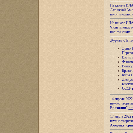
На канале ИЛА
Латинской Амер
политических
На канале ИЛА
Чили и поиск о
политических
Журнал «Лати
Эрнан 
Перево
Визит 
Феноме
Венесу
Бразил
Культ 
Дискус
выступ
СССР и
14 апреля 2022
научно-теорети
Бразилии
"
>>
17 марта 2022 
научно-теорети
Америке: сра