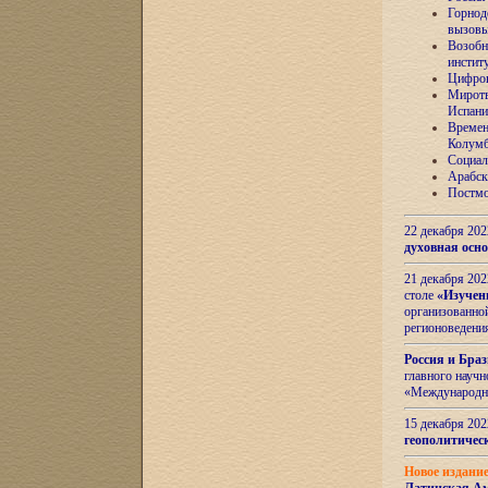
Горнод
вызов
Возобн
инстит
Цифров
Миротв
Испани
Времен
Колумб
Социал
Арабск
Постмо
22 декабря 20
духовная осн
21 декабря 20
столе
«Изучен
организованно
регионоведени
Россия и Бра
главного науч
«Международн
15 декабря 20
геополитическ
Новое издани