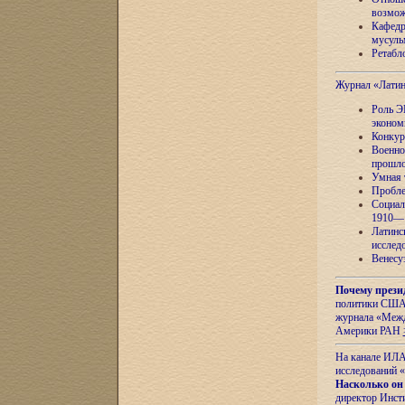
возмож
Кафедр
мусуль
Ретабло
Журнал «Лати
Роль Э
эконом
Конкур
Военно
прошло
Умная 
Пробле
Социал
1910—1
Латинс
исслед
Венесу
Почему прези
политики США 
журнала «Межд
Америки РАН
На канале ИЛА
исследований «
Насколько он
директор Инст