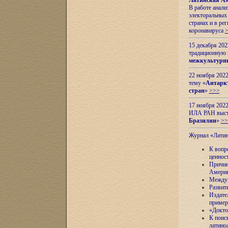
Латинская Ам
В работе анал
электоральных 
странах и в ре
коронавируса
15 декабря 20
традиционную
межкультурны
22 ноября 2022
тему «
Антаркт
стран
»
>>>
17 ноября 2022
ИЛА РАН высту
Бразилии
»
>>
Журнал «Лати
К вопр
ценнос
Причин
Амери
Междун
Развит
Издате
пример
«Докто
К поис
латино