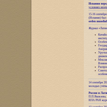
Испания пере
условиях неоп
15-16 сентябр
(Испания) был
orden mundial
Журнал «Лати
Китайс
инстит
Особен
Госуда
Амери
Уругва
движен
Мексик
Влияни
Распро
Советс
особен
14 сентября 20
молодых учён
Россия и Лат
П.П.Яковлева, 
ИЛА РАН журн