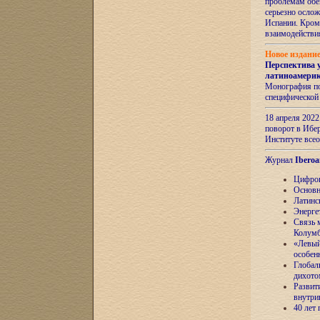
проблемам обе
серьезно ослож
Испании. Кром
взаимодейств
Новое издани
Перспектива 
латиноамери
Монография по
специфической
18 апреля 202
поворот в Ибер
Институте все
Журнал
Iberoa
Цифров
Основн
Латинс
Энерге
Связь 
Колум
«Левый
особен
Глобал
дихото
Развит
внутри
40 лет