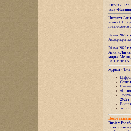
2 июня 2022 г
тему «
Испани
Институт Латин
жизни А.Н.Боро
издательского
26 мая 2022 г
Ассоциации ис
20 мая 2022 г.
Азия и Латин
мире
». Мероп
РАН, ИДВ РА
Журнал «Лати
Цифров
Социал
Гумани
«Полит
Электо
2022 гг
Внешняя
«Ответ
Новое издани
Rusia y España
Коллективная 