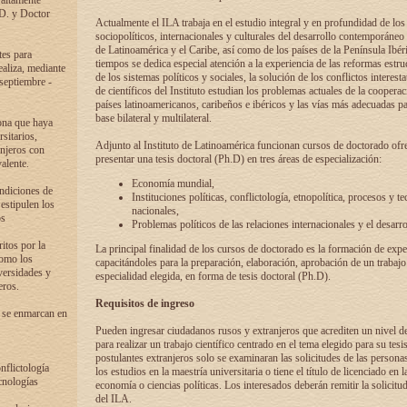
 altamente
.D. y Doctor
Actualmente el ILA trabaja en el estudio integral y en profundidad de lo
sociopolíticos, internacionales y culturales del desarrollo contemporáneo
de Latinoamérica y el Caribe, así como de los países de la Península Ibér
tes para
tiempos se dedica especial atención a la experiencia de las reformas estru
ealiza, mediante
de los sistemas políticos y sociales, la solución de los conflictos interest
 septiembre -
de científicos del Instituto estudian los problemas actuales de la coopera
países latinoamericanos, caribeños e ibéricos y las vías más adecuadas pa
base bilateral y multilateral.
ona que haya
sitarios,
Adjunto al Instituto de Latinoamérica funcionan cursos de doctorado ofre
anjeros con
presentar una tesis doctoral (Ph.D) en tres áreas de especialización:
alente.
Economía mundial,
ondiciones de
Instituciones políticas, conflictología, etnopolítica, procesos y te
 estipulen los
nacionales,
os
Problemas políticos de las relaciones internacionales y el desarro
itos por la
La principal finalidad de los cursos de doctorado es la formación de expe
como los
capacitándoles para la preparación, elaboración, aprobación de un trabajo
versidades y
especialidad elegida, en forma de tesis doctoral (Ph.D).
eros.
Requisitos de ingreso
 se enmarcan en
Pueden ingresar ciudadanos rusos y extranjeros que acrediten un nivel d
para realizar un trabajo científico centrado en el tema elegido para su tesis
postulantes extranjeros solo se examinaran las solicitudes de las persona
onflictología
los estudios en la maestría universitaria o tiene el título de licenciado en l
cnologías
economía o ciencias políticas. Los interesados deberán remitir la solicitu
del ILA.