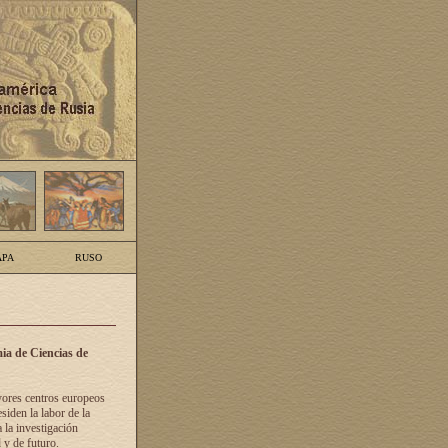
PA
RUSO
ia de Ciencias de
yores centros europeos
siden la labor de la
 la investigación
 y de futuro.