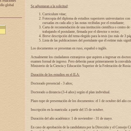
s relaciones
ollo global
Se adjuntaran a la solicitud
:
Curriculum vitae;
Fotocopia del diploma de estudios superiores universitarios con l
cursadas en cada año y las notas recibidas por el estudiante;
Carta de recomendación de una institución científica o centro de
trabajando el postulante, firmada por el director o rector;
Breve descripción del tema elegido para la tesis (no más de 3 pá
Lista de las publicaciones del postulante que él estime más signif
Los documentos se presentan en ruso, español o inglés.
Actualmente los ciudadanos extranjeros que aspiren a ingresar en doctor
examen formal de ingreso. Pero deberán pasar primeramente la convalidac
Ministerio de la Ciencia y Educación Superior de la Federación de Rusia
Duración de los estudios en el ILA:
Doctorado presencial - 3 años;
Doctorado a distancia (3-4 años) según el plan individual.
Plazo tope de presentación de los documentos: el 1 de octubre del año co
Inscripción en la matricula: a partir del 15 de octubre.
Duración del año académico: 1 de noviembre - 31 de mayo.
En caso de aprobación de la candidatura por la Dirección y el Consejo Ci