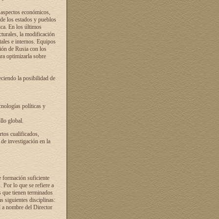
s aspectos económicos,
 de los estados y pueblos
ica. En los últimos
cturales, la modificación
atales e internos. Equipos
ción de Rusia con los
ra optimizarla sobre
ciendo la posibilidad de
cnologías políticas y
llo global.
rtos cualificados,
 de investigación en la
e formación suficiente
. Por lo que se refiere a
s que tienen terminados
as siguientes disciplinas:
d a nombre del Director