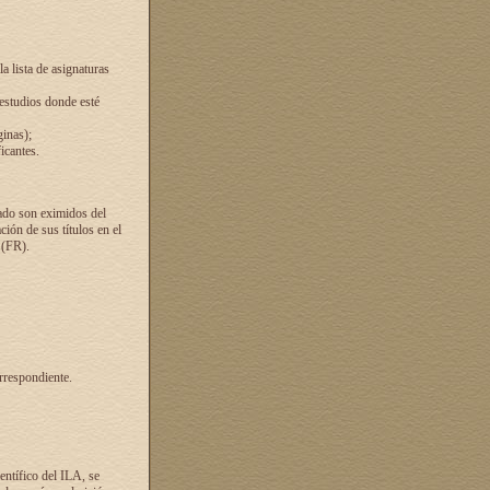
a lista de asignaturas
 estudios donde esté
ginas);
icantes.
ado son eximidos del
ión de sus títulos en el
 (FR).
rrespondiente.
entífico del ILA, se