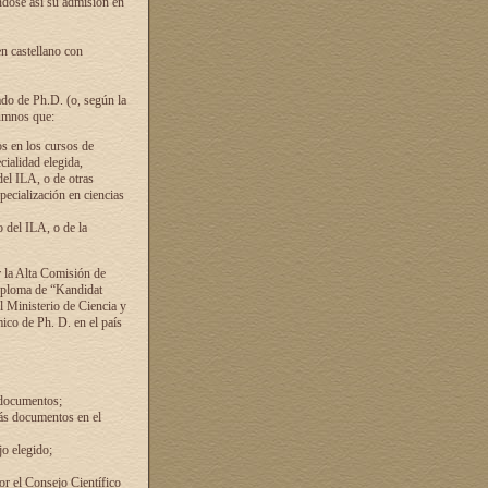
ándose así su admisión en
en castellano con
ado de Ph.D. (o, según la
lumnos que:
s en los cursos de
cialidad elegida,
del ILA, o de otras
pecialización en ciencias
 del ILA, o de la
 la Alta Comisión de
diploma de “Kandidat
el Ministerio de Ciencia y
ico de Ph. D. en el país
 documentos;
ás documentos en el
o elegido;
por el Consejo Científico