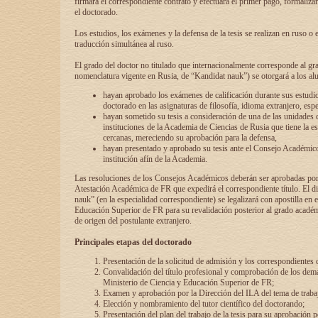
firmará el correspondiente contrato y efectuará el primer pago, formaliz
el doctorado.
Los estudios, los exámenes y la defensa de la tesis se realizan en ruso o 
traducción simultánea al ruso.
El grado del doctor no titulado que internacionalmente corresponde al gr
nomenclatura vigente en Rusia, de “Kandidat nauk”) se otorgará a los a
hayan aprobado los exámenes de calificación durante sus estudio
doctorado en las asignaturas de filosofía, idioma extranjero, espe
hayan sometido su tesis a consideración de una de las unidades 
instituciones de la Academia de Ciencias de Rusia que tiene la es
cercanas, mereciendo su aprobación para la defensa,
hayan presentado y aprobado su tesis ante el Consejo Académico
institución afín de la Academia.
Las resoluciones de los Consejos Académicos deberán ser aprobadas por
Atestación Académica de FR que expedirá el correspondiente título. El 
nauk” (en la especialidad correspondiente) se legalizará con apostilla en 
Educación Superior de FR para su revalidación posterior al grado académ
de origen del postulante extranjero.
Principales etapas del doctorado
Presentación de la solicitud de admisión y los correspondientes
Convalidación del título profesional y comprobación de los dem
Ministerio de Ciencia y Educación Superior de FR;
Examen y aprobación por la Dirección del ILA del tema de trabaj
Elección y nombramiento del tutor científico del doctorando;
Presentación del plan del trabajo de la tesis para su aprobación 