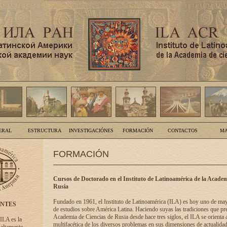
ERAL
ESTRUCTURA
INVESTIGACIÓNES
FORMACIÓN
CONTACTOS
MA
FORMACIÓN
Cursos de Doctorado en el Instituto de Latinoamérica de la Academ
Rusia
Fundado en 1961, el Instituto de Latinoamérica (ILA) es hoy uno de ma
ENTES
de estudios sobre América Latina. Haciendo suyas las tradiciones que pre
Academia de Ciencias de Rusia desde hace tres siglos, el ILA se orienta a
 ILA es la
multifacética de los diversos problemas en sus dimensiones de actualidad