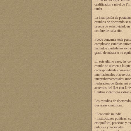
formación de especialistas
cualificados a nivel de Ph
titular.
La inscripción de postulan
estudios de doctorado se r
prueba de selectividad, en
octubre de cada año.
Puede concurrir toda pers
completado estudios univer
incluidos ciudadanos extr
grado de máster o su equiv
En este último caso, las c
estudio se atienen a lo que
correspondientes conveni
internacionales o acuerdos
intergubernamentales suscr
Federación de Rusia, así 
acuerdos del ILA con Uni
Centros científicos extranj
Los estudios de doctorado
tres áreas científicas:
• Economía mundial
• Instituciones políticas, c
etnopolítica, procesos y te
políticas y nacionales.