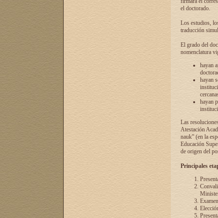
firmará el corre
el doctorado.
Los estudios, lo
traducción simul
El grado del doc
nomenclatura vi
hayan a
doctorad
hayan s
instituc
cercana
hayan p
instituc
Las resolucione
Atestación Acad
nauk” (en la esp
Educación Superi
de origen del po
Principales eta
Present
Convali
Ministe
Examen 
Elecció
Presenta