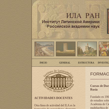
INICIO
GENERAL
ESTRUCTURA
INVESTI
FORMAC
Cursos de Doct
Rusia
Fundado en 1961
ACTIVIDADES DOCENTES
de estudios sobr
Academia de Cien
Otra línea de actividad del ILA es la
multifacética de