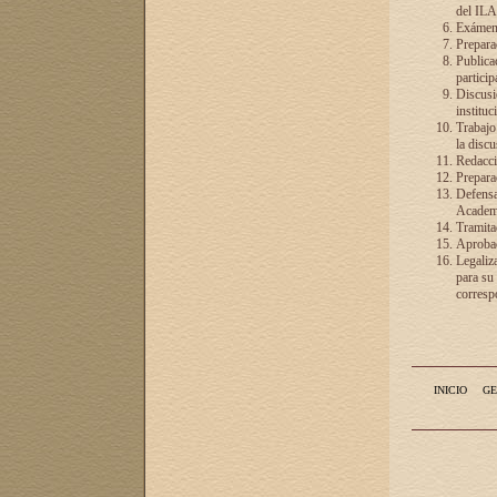
del ILA
Exámenes
Preparac
Publicac
particip
Discusió
instituc
Trabajo
la discu
Redacció
Preparac
Defensa 
Academia
Tramita
Aprobac
Legaliz
para su
correspo
INICIO
GE