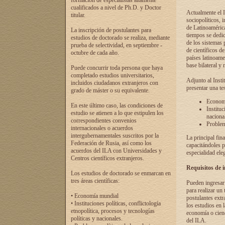
formación de especialistas altamente
cualificados a nivel de Ph.D. y Doctor
Actualmente el I
titular.
sociopolíticos, 
de Latinoamérica
La inscripción de postulantes para
tiempos se dedic
estudios de doctorado se realiza, mediante
de los sistemas p
prueba de selectividad, en septiembre -
de científicos d
octubre de cada año.
países latinoame
base bilateral y m
Puede concurrir toda persona que haya
completado estudios universitarios,
Adjunto al Insti
incluidos ciudadanos extranjeros con
presentar una te
grado de máster o su equivalente.
Economí
En este último caso, las condiciones de
Instituc
estudio se atienen a lo que estipulen los
naciona
correspondientes convenios
Problema
internacionales o acuerdos
intergubernamentales suscritos por la
La principal fin
Federación de Rusia, así como los
capacitándoles p
acuerdos del ILA con Universidades y
especialidad ele
Centros científicos extranjeros.
Requisitos de 
Los estudios de doctorado se enmarcan en
tres áreas científicas:
Pueden ingresar 
para realizar un 
• Economía mundial
postulantes extr
• Instituciones políticas, conflictología
los estudios en l
etnopolítica, procesos y tecnologías
economía o cienc
políticas y nacionales.
del ILA.