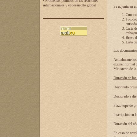
• Problemas políticos de las relaciones
internacionales y el desarrollo global
Se adjuntaran a l
Curricu
Fotocopi
cursadas
Carta d
trabajan
Breve de
Lista de
Los documentos 
Actualmente los 
examen formal de
Ministerio de la
Duración de los 
Doctorado presen
Doctorado a dist
Plazo tope de pr
Inscripción en la
Duración del añ
En caso de aprob