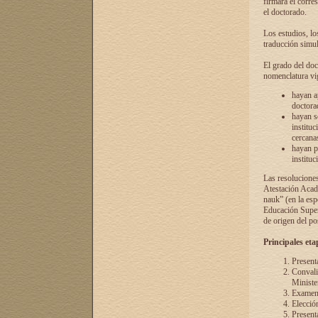
firmará el corre
el doctorado.
Los estudios, lo
traducción simul
El grado del doc
nomenclatura vi
hayan a
doctorad
hayan s
instituc
cercana
hayan p
instituc
Las resolucione
Atestación Acad
nauk” (en la esp
Educación Superi
de origen del po
Principales eta
Present
Convali
Ministe
Examen 
Elecció
Presenta