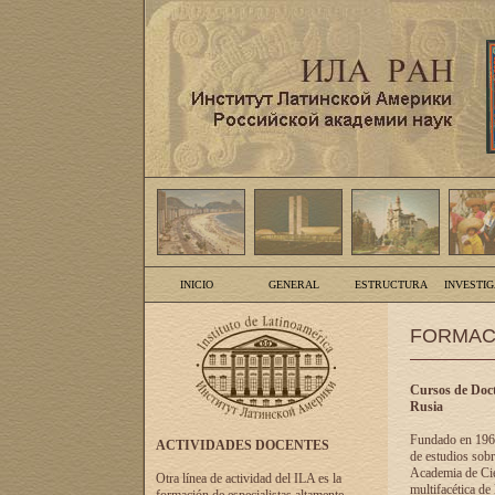
INICIO
GENERAL
ESTRUCTURA
INVESTI
FORMAC
Cursos de Doct
Rusia
Fundado en 1961
ACTIVIDADES DOCENTES
de estudios sobr
Academia de Cien
Otra línea de actividad del ILA es la
multifacética de