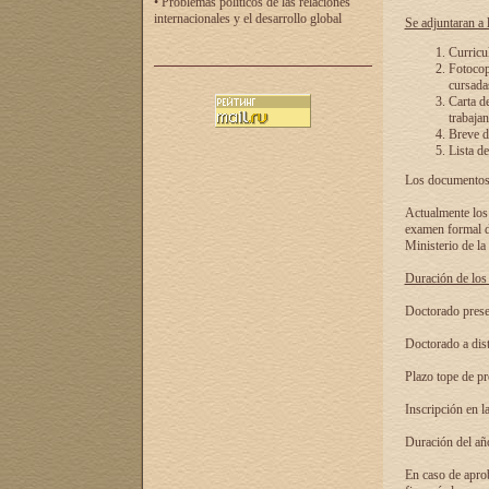
• Problemas políticos de las relaciones
internacionales y el desarrollo global
Se adjuntaran a l
Curricu
Fotocopi
cursadas
Carta d
trabajan
Breve de
Lista de
Los documentos 
Actualmente los 
examen formal de
Ministerio de la
Duración de los 
Doctorado presen
Doctorado a dist
Plazo tope de pr
Inscripción en la
Duración del añ
En caso de aprob