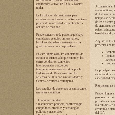
formación de especialistas altamente
cualificados a nivel de Ph.D. y Doctor
Actualmente el I
titular.
sociopolíticos, 
de Latinoamérica
La inscripción de postulantes para
tiempos se dedic
estudios de doctorado se realiza, mediante
de los sistemas p
prueba de selectividad, en septiembre -
de científicos d
octubre de cada año.
países latinoame
base bilateral y m
Puede concurrir toda persona que haya
completado estudios universitarios,
Adjunto al Insti
incluidos ciudadanos extranjeros con
presentar una te
grado de máster o su equivalente.
Economí
En este último caso, las condiciones de
Instituc
estudio se atienen a lo que estipulen los
naciona
correspondientes convenios
Problema
internacionales o acuerdos
intergubernamentales suscritos por la
La principal fin
Federación de Rusia, así como los
capacitándoles p
acuerdos del ILA con Universidades y
especialidad ele
Centros científicos extranjeros.
Requisitos de 
Los estudios de doctorado se enmarcan en
tres áreas científicas:
Pueden ingresar 
para realizar un 
• Economía mundial
postulantes extr
• Instituciones políticas, conflictología
los estudios en l
etnopolítica, procesos y tecnologías
economía o cienc
políticas y nacionales.
del ILA.