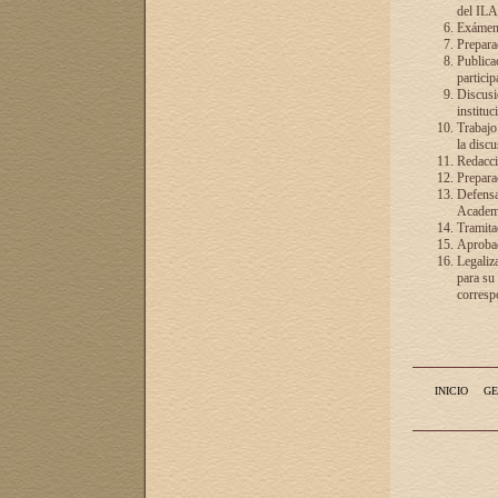
del ILA
Exámenes
Preparac
Publicac
particip
Discusió
instituc
Trabajo
la discu
Redacció
Preparac
Defensa 
Academia
Tramita
Aprobac
Legaliz
para su
correspo
INICIO
GE