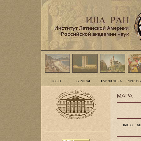
INICIO
GENERAL
ESTRUCTURA
INVESTI
MAPA
INICIO
GE