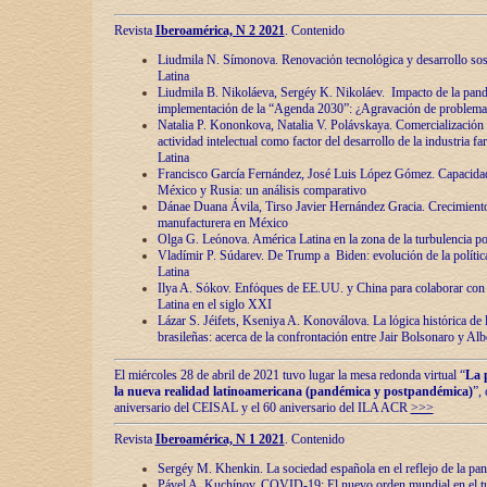
Revista
Iberoamérica, N 2 2021
. Contenido
Liudmila N. Símonova. Renovaciόn tecnolόgica y desarrollo s
Latina
Liudmila B. Nikoláeva, Sergéy K. Nikoláev. Impacto de la pand
implementaciόn de la “Agenda 2030”: ¿Agravaciόn de problemas 
Natalia P. Kononkova, Natalia V. Polávskaya. Comercializaciόn 
actividad intelectual como factor del desarrollo de la industria 
Latina
Francisco García Fernández, José Luis López Gómez. Capacida
México y Rusia: un análisis comparativo
Dánae Duana Ávila, Tirso Javier Hernández Gracia. Crecimiento 
manufacturera en México
Olga G. Leόnova. América Latina en la zona de la turbulencia pol
Vladímir P. Súdarev. De Trump a Biden: evoluciόn de la políti
Latina
Ilya A. Sόkov. Enfόques de EE.UU. y China para colaborar con 
Latina en el siglo XXI
Lázar S. Jéifets, Kseniya A. Konoválova. La lόgica histόrica de l
brasileñas: acerca de la confrontaciόn entre Jair Bolsonaro y Al
El miércoles 28 de abril de 2021 tuvo lugar la mesa redonda virtual “
La 
la nueva realidad latinoamericana (pandémica y postpandémica)
”,
aniversario del CEISAL y el 60 aniversario del ILA ACR
>>>
Revista
Iberoamérica, N 1 2021
. Contenido
Sergéy M. Khenkin. La sociedad española en el reflejo de la pa
Pável A. Kuchínov. COVID-19: El nuevo orden mundial en el t