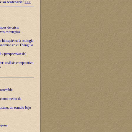
e su centenario
”
>>>
mpos de crisis
vas estrategias
 hincapié en la ecología
onómico en el Triángulo
 y perspectivas del
tar: análisis comparativo
s
ostenible
 como medio de
xicano: un estudio bajo
spaña