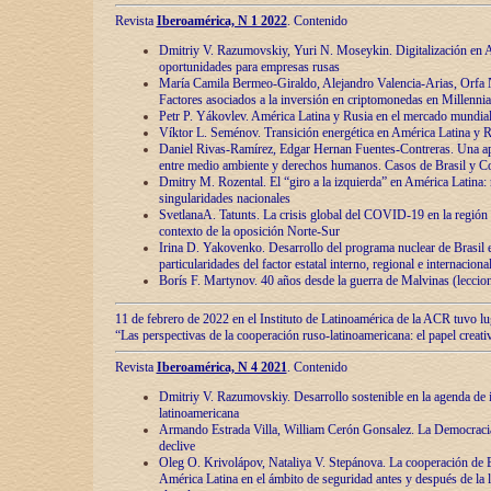
Revista
Iberoamérica, N 1 2022
. Contenido
Dmitriy V. Razumovskiy, Yuri N. Moseykin. Digitalización en A
oportunidades para empresas rusas
María Camila Bermeo-Giraldo, Alejandro Valencia-Arias, Orfa N
Factores asociados a la inversión en criptomonedas en Millennia
Petr P. Yákovlev. América Latina y Rusia en el mercado mundial
Víktor L. Seménov. Transición energética en América Latina y R
Daniel Rivas-Ramírez, Edgar Hernan Fuentes-Contreras. Una ap
entre medio ambiente y derechos humanos. Casos de Brasil y C
Dmitry M. Rozental. El “giro a la izquierda” en América Latina:
singularidades nacionales
SvetlanaA. Tatunts. La crisis global del COVID-19 en la región 
contexto de la oposición Norte-Sur
Irina D. Yakovenko. Desarrollo del programa nuclear de Brasil
particularidades del factor estatal interno, regional e internaciona
Borís F. Martynov. 40 años desde la guerra de Malvinas (leccion
11 de febrero de 2022 en el Instituto de Latinoamérica de la ACR tuvo l
“Las perspectivas de la cooperación ruso-latinoamericana: el papel creati
Revista
Iberoamérica, N 4 2021
. Contenido
Dmitriy V. Razumovskiy. Desarrollo sostenible en la agenda de 
latinoamericana
Armando Estrada Villa, William Cerón Gonsalez. La Democracia:
declive
Oleg O. Krivolápov, Nataliya V. Stepánova. La cooperación de 
América Latina en el ámbito de seguridad antes y después de la 