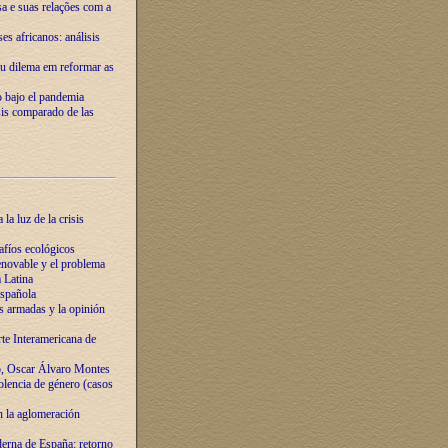
ssa e suas relações com a
es africanos: análisis
eu dilema em reformar as
o bajo el pandemia
sis comparado de las
la luz de la crisis
afíos ecológicos
novable y el problema
 Latina
española
s armadas y la opinión
te Interamericana de
o, Oscar Álvaro Montes
olencia de género (casos
n la aglomeración
erna de España: retorno