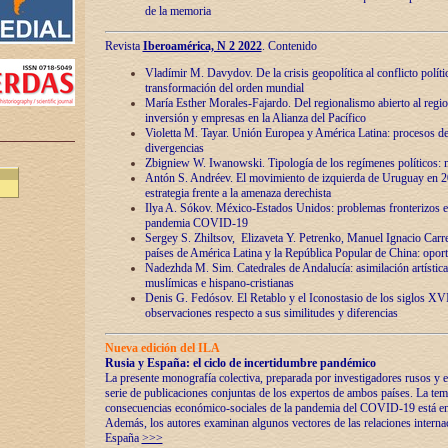
de la memoria
Revista
Iberoamérica, N 2 2022
. Contenido
Vladímir M. Davydov. De la crisis geopolítica al conflicto polític
transformación del orden mundial
María Esther Morales-Fajardo. Del regionalismo abierto al regio
inversión y empresas en la Alianza del Pacífico
Violetta M. Tayar. Unión Europea y América Latina: procesos d
divergencias
Zbigniew W. Iwanowski. Tipología de los regímenes políticos: m
Antón S. Andréev. El movimiento de izquierda de Uruguay en 2
estrategia frente a la amenaza derechista
Ilya A. Sókov. México-Estados Unidos: problemas fronterizos en
pandemia COVID-19
Sergey S. Zhiltsov, Elizaveta Y. Petrenko, Manuel Ignacio Carre
países de América Latina y la República Popular de China: oport
Nadezhda M. Sim. Catedrales de Andalucía: asimilación artística
muslímicas e hispano-cristianas
Denis G. Fedósov. El Retablo y el Iconostasio de los siglos X
observaciones respecto a sus similitudes y diferencias
Nueva edición del ILA
Rusia y España: el ciclo de incertidumbre pandémico
La presente monografía colectiva, preparada por investigadores rusos y e
serie de publicaciones conjuntas de los expertos de ambos países. La temá
consecuencias económico-sociales de la pandemia del COVID-19 está en e
Además, los autores examinan algunos vectores de las relaciones interna
España
>>>