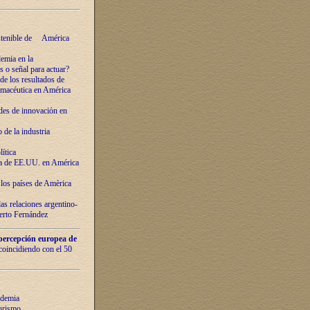
ostenible de América
emia en la
o señal para actuar?
de los resultados de
farmacéutica en América
des de innovaciόn en
de la industria
ítica
ca de EE.UU. en América
los países de Amèrica
as relaciones argentino-
berto Fernández
percepción europea de
 coincidiendo con el 50
ndemia
urismo