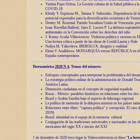
Yarima Pupo Ochoa. La Gestión cubana de la Salud pública a la 
COVID-19
Kleidy Y. Espinoza M., Tatiana V. Sidorenko. Dependencia de la 
potencial exportador para la diversificación económica de Venez
Dmitry M. Rozental. Partido Socialista Unido de Venezuela: prue
Isaac Ravetllat Ballesté, Jairo E. Lucero P. La defensa supraindi
ambientales en la Convención sobre los derechos del niño
J. Kenny Acuña Villavicencio. Violencia política y racismo en E
Una lectura crítica a partir de las obras de Gould-Lauria y Hale
Naílya M. Yákovleva. IBEROLUX: disignio y realidad
Elena V. Astákhova. MONARQUÍA versus REPÚBLICA en el dis
España contemporánea
Iberoamérica
2020 N 4
. Temas del número:
Enfoques conceptuales para interpretar la problemática del desarr
La estrategia político-militar de la administración de Donald Tr
América Latina
Dimensión ciudadana en el concepto de seguridad española
Rusia – México: paralelos históricos en relaciones entre los dos 
Brasil y Arabia Saudita bajo el aspecto de liderazgo regional
La política de memoria de la diáspora armenia en los países lati
Relaciones entre élites: “captura política” y corrupción. El caso
2019)
Brasil: identidad en el espejo de la memoria cultural
Conjugación de las tradiciones universales y nacionales en las ob
mexicanos del siglo XX e inicios del XXI
1 de diciembre de 2020 tuvo lugar la Videoconferencia en línea “
La here