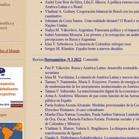
André Luiz Reis da Silva, Lilia E. Ilikova. A política externa ru
entífica
América Latina e o Brasil
Vladímir A. Goliney. Cooperación bilateral de Brasil con los país
cuantitativo
Johnatan da Costa Santos. Uma realidade distante? O Brasil e s
ientífica y
Nações Unidas
ruso)
Nailya M. Yákovleva. Argentina: Panorama político y el impact
Isabel Antonieta Morayta. Los jóvenes y la corrupción: un análi
percepciones en Rusia y Argentina
Irina V. Selivánova. La historia de Colombia: enfoque ruso
Sergey M. Khenkin. España frente a nuevos desafíos
obre el Mundo
Revista
Iberoamérica, N 3 2022
. Contenido
Petr P. Yákovlev. Rusia y América Latina: desarrollo sostenible a 
ucraniana
Irina M. Vershínina. La minería de América Latina y nuevos des
Tamara V. Naúmenko, María S. Kózyreva. Fuentes de energía re
de modernización de los instrumentos institucionales en América
Tatiana V. Sidorenko. La transformación digital de la economía 
Arina A. Andréeva. Misiones de paz como función de las fuerza
pública en España
Paola Andrea Acosta-Alvarado. Medidas provisionales de la Cor
Derechos Humanos: el caso colombiano
Martha Elisa Nateras González, Paula Andrea Valencia Londoñ
ropeo
de Oca, Oscar, Marisela Pacheco Arrieta. Protestas sociales y vi
de Colombia y México)
Vladímir A. Matsur, Valería A. Bogdánova. La diáspora árabe e
transfronteriza de Iguazú
Natalia A. Shéleshneva-Solodóvnikova. La arquitectura postmod