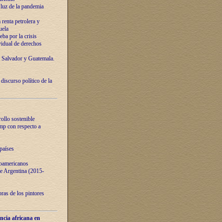
luz de la pandemia
renta petrolera y
uela
ba por la crisis
vidual de derechos
l Salvador y Guatemala.
curso político de la
ollo sostenible
ump con respecto a
países
noamericanos
 de Argentina (2015-
ras de los pintores
ncia africana en