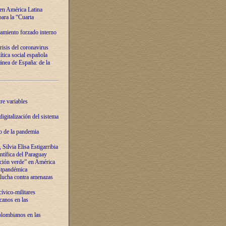
 en América Latina
ara la “Cuarta
amiento forzado interno
risis del coronavirus
ítica social española
nea de España: de la
re variables
igitalización del sistema
o de la pandemia
Silvia Elisa Estigarribia
entífica del Paraguay
ación verde” en América
ostpandémica
lucha contra amenazas
ívico-militares
anos en las
olombianos en las