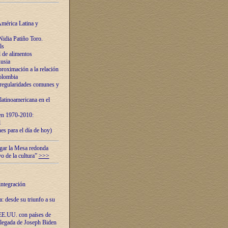
mérica Latina y
idia Patiño Toro.
ls
 de alimentos
usia
roximación a la relación
olombia
 regularidades comunes y
latinoamericana en el
 en 1970-2010:
l
es para el día de hoy)
ugar la Mesa redonda
vo de la cultura”
>>>
integración
 desde su triunfo a su
EE.UU. con países de
llegada de Joseph Biden