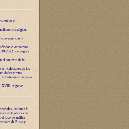
o-militar y
nalismo estratégico:
e convergencias y
étodos cuantitativos
019-2022: ideología y
 el contexto de la
ras. Relaciones de los
unidades y retos
 de tradiciones hispano-
VI-XVIII. Algunas
spañoles, continua la
tica de la obra es las
l foco de análisis.
cionales de Rusia y