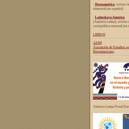
-
Iberoamérica
, revista ci
trimestral (en español)
-
Latinskaya America
(América Latina), revista c
sociopolítica mensual (en 
LIBROS
AEMI
Asociación de Estudios s
Iberoamericano
América Latina Portal Eu