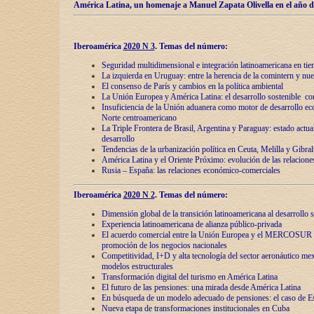
América Latina, un homenaje a Manuel Zapata Olivella en el año d
Iberoamérica
2020 N 3
.
Temas del número:
Seguridad multidimensional e integración latinoamericana en tie
La izquierda en Uruguay: entre la herencia de lа comintern y nue
El consenso de París y cambios en la política ambiental
La Unión Europea y América Latina: el desarrollo sostenible con
Insuficiencia de la Unión aduanera como motor de desarrollo ec
Norte centroamericano
La Triple Frontera de Brasil, Argentina y Paraguay: estado actual
desarrollo
Tendencias de la urbanización política en Ceuta, Melilla y Gibral
América Latina y el Oriente Próximo: evolución de las relacione
Rusia – España: las relaciones económico-comerciales
Iberoamérica
2020 N 2
.
Temas del número:
Dimensión global de la transición latinoamericana al desarrollo s
Experiencia latinoamericana de alianza público-privada
El acuerdo comercial entre la Unión Europea y el MERCOSUR
promoción de los negocios nacionales
Competitividad, I+D y alta tecnología del sector aeronáutico me
modelos estructurales
Transformación digital del turismo en América Latina
El futuro de las pensiones: una mirada desde América Latina
En búsqueda de un modelo adecuado de pensiones: el caso de E
Nueva etapa de transformaciones institucionales en Cuba