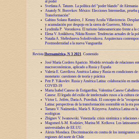
al poder
Svetlana A. Tatunts. La política del “poder blando” de Alemania
Anatoly N. Borovkov. México: Elecciones Intermedias, prueba p
Transformación”
Gabino Solano Ramírez, J. Kenny Acuña Villavicencio. Desplaz
y acumulación por despojo en la sierra de Guerrero, México
Lyudmila P. Voronkova. El turismo latinoamericano frente a la c
Elena V. Astákhova, Nikita Rostov. Tendencias actuales de la pol
Natalia A. Shéleshneva-Solodóvnikova. Arquitectura contemporá
Postmodernidad a la nueva Vanguardia
Revista
Iberoamérica, N 3 2021
. Contenido
José María Cordero Aparicio. Modelo revisado de relaciones ent
macroeconómicas, aplicado a Rusia y España
Valeria E. Gavrílova. América Latina y Rusia en condiciones de d
monetario: cuestiones de teoría y práctica
Petr P. Yákovlev. Rusia y América Latina: colaboración en medi
COVID-19
Marta Isabel Canese de Estigarribia, Valentina Canese Caballero, 
Canese. El legado del exilio de intelectuales rusos a la cultura ci
Víctor L. Jeifets, Daria A. Pravdiuk. El concepto de la “recuper
Latina: perspectivas de la transformación sostenible en la era p
Tamara V. Naúmenko, María S. Kózyreva. América Latina en la 
ecológicas
Zbígnev V. Iwanowski. Venezuela: crisis sistémica y relaciones c
Magomed A-M. Kodzóev, Marina M. Krékova. Los latinoameric
universidades de EE.UU.
Alexis Mondaca. Discriminación en contra de los inmigrantes c
regiones del norte de Chile