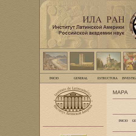
INICIO
GENERAL
ESTRUCTURA
INVESTI
MAPA
INICIO
GE