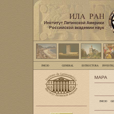
INICIO
GENERAL
ESTRUCTURA
INVESTI
MAPA
INICIO
GE