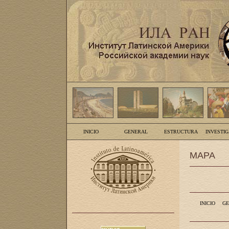
INICIO
GENERAL
ESTRUCTURA
INVESTI
MAPA
INICIO
GE