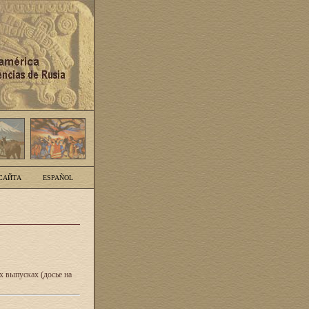
САЙТА
ESPAÑOL
 выпусках (досье на