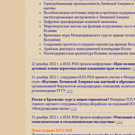
Горнодобывающая промышленность Латинской Америки и н
вызовы
Возобновляемые источники энергии и проблемы модерниз
институциональных инструментов в Латинской Америке
Цифровая трансформация испанской экономики
Миротворческие миссии как функция вооруженных сил и о
Испании
Временные меры Межамериканского суда по правам челове
Колумбии)
Социальные протесты и гендерное насилие (на примере Ко
Арабская диаспора в трансграничной агломерации Игуасу
Постмодернистская архитектура Испании: возвращение пам
22 декабря 2022 г. в ИЛА РАН прошла конференция «
Идея полице
духовная основа переосмысления концепции прав человека
»
>
21 декабря 2022 г. сотрудники ИЛА РАН приняли участие в Межд
столе
«Изучение Латинской Америки как научный и образова
организованной Факультетом международных отношений, политоло
регионоведения
РГГУ
>>>
Россия и Бразилия: курс к новым горизонтам?
Интервью П.П.Як
главного научного сотрудника Центра иберийских исследований 
«Международная жизнь»
>>>
15 декабря 2022 г. в ИЛА РАН прошла конференция «
Революция в
геополитические и геоэкономические последствия
»
>>>
Новое издание ИЛА РАН