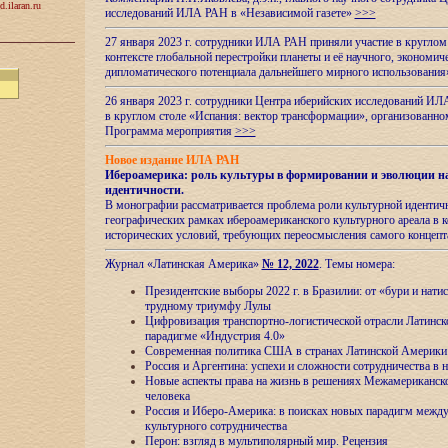
d.ilaran.ru
исследований ИЛА РАН в «Независимой газете»
>>>
27 января 2023 г. сотрудники ИЛА РАН приняли участие в круглом
контексте глобальной перестройки планеты и её научного, экономич
дипломатического потенциала дальнейшего мирного использовани
26 января 2023 г. сотрудники Центра иберийских исследований ИЛ
в круглом столе «Испания: вектор трансформации», организова
Программа мероприятия
>>>
Новое издание ИЛА РАН
Ибероамерика: роль культуры в формировании и эволюции н
идентичности
.
В монографии рассматривается проблема роли культурной идентич
географических рамках ибероамериканского культурного ареала в 
исторических условий, требующих переосмысления самого концепт
Журнал «Латинская Америка»
№ 12, 2022
. Темы номера:
Президентские выборы 2022 г. в Бразилии: от «бури и нати
трудному триумфу Лулы
Цифровизация транспортно-логистической отрасли Латинс
парадигме «Индустрия 4.0»
Современная политика США в странах Латинской Америки 
Россия и Аргентина: успехи и сложности сотрудничества в 
Новые аспекты права на жизнь в решениях Межамериканско
человека
Россия и Иберо-Америка: в поисках новых парадигм межд
культурного сотрудничества
Перон: взгляд в мультиполярный мир. Рецензия