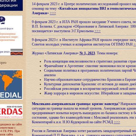
14 февраля 2023 г. в Центре политических исследований прошел на
семинар на тему «
Китайская инициатива BRI в геополитическо
Америки
»
>>>
9 февраля 2023 г. в ИЛА РАН прошло заседание Ученого совета, п
В.П. Беляева. С докладом «Образование в Латинской Америке. 100
посвящается» выступила Э.Г.Ермольева
>>>
9 февраля 2023 г. в Институте Африки РАН прошло очередное засе
Советов молодых ученых и аспирантов институтов ОГПМО РАН
>
Журнал «Латинская Америка»
№ 1, 2023
. Темы номера:
Роль концепции инклюзивности в стратегиях развития стр
ropeo
Франчайзинг в Аргентине: спасение экономики после кризи
Социальная политика в программах политических партий Чи
анализа
Научно-образовательное сотрудничество Бразилии и Европе
Культурная дипломатия Бразилии: от истоков до наших дне
Российская революция в восприятии перуанской левой инт
Жанр хоррора в мировом искусстве. Иберийские и западн
Мексикано-американская граница: кризис навсегда
? Напряжен
ситуации на границе вышла на новый уровень. Американская адми
предпринимает попытки вернуть вышедшую из баланса систему в б
состояние, однако без взаимодействия с Мексикой реализовать эти 
Комментарий к.и.н. Н.Ю.Кудеяровой на сайте РСМД
>>>
одящиеся на сайте
оответствии с
Россия и Латинская Америка хотят расшатать западоцентричный м
 4 ГК РФ). При
лов сайта
Комментарий П.П.Яковлева, д.э.н., главного научного сотрудника 