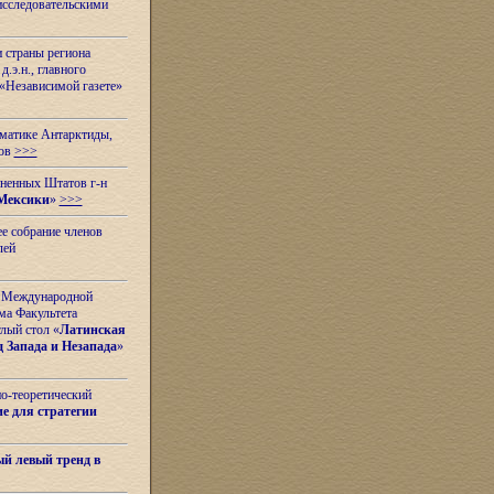
исследовательскими
и страны региона
.э.н., главного
«Независимой газете»
ематике Антарктиды,
вов
>>>
иненных Штатов г-н
Мексики
»
>>>
е собрание членов
лей
 с Международной
ма Факультета
лый стол «
Латинская
 Запада и Незапада
»
но-теоретический
е для стратегии
й левый тренд в