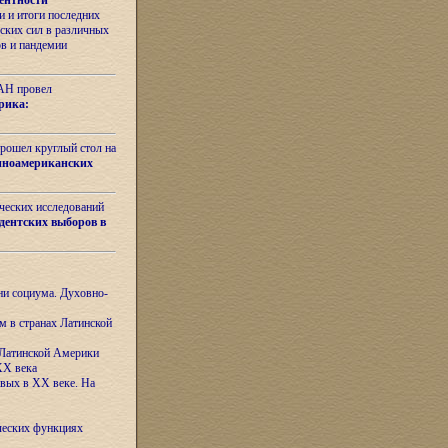
ентности
 и итоги последних
ских сил в различных
ов и пандемии
РАН провел
рика:
рошел круглый стол на
иноамериканских
ических исследований
дентских выборов в
ни социума. Духовно-
м в странах Латинской
 Латинской Америки
XX века
евых в XX веке. На
ческих функциях