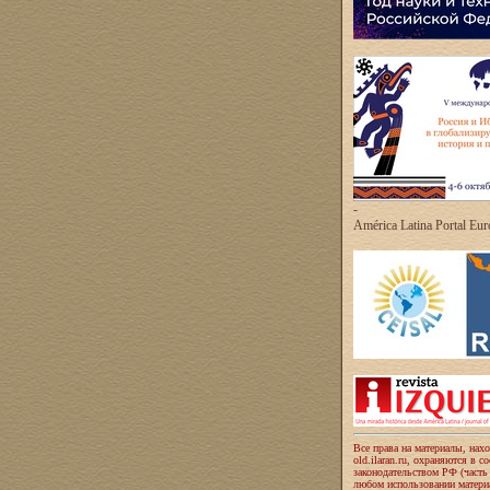
-
América Latina Portal Eu
Все права на материалы, нах
old.ilaran.ru, охраняются в с
законодательством РФ (часть
любом использовании материа