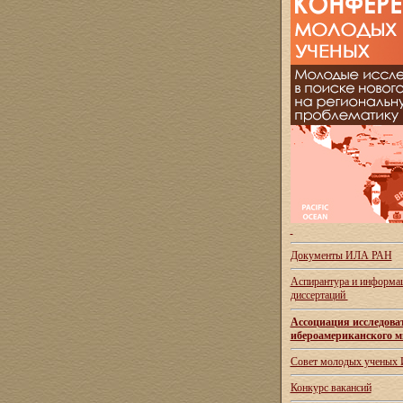
Документы ИЛА РАН
Аспирантура и
информац
диссертаций
Ассоциация исследова
ибероамериканского м
Совет молодых ученых
Конкурс вакансий