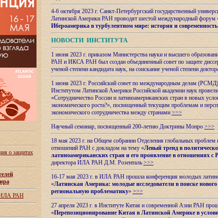
4-6 октября 2023 г. Санкт-Петербургский государственный универс
Латинской Америки РАН проводят шестой международный форум 
Ибероамерика в турбулентном мире: история и современность
НОВОСТИ ИНСТИТУТА
1 июня 2023 г. приказом Министерства науки и высшего образован
РАН и ИКСА РАН был создан объединенный совет по защите диссер
ученой степени кандидата наук, на соискание ученой степени доктор
1 июня 2023 г. Российский совет по международным делам (РСМД)
Институтом Латинской Америки Российской академии наук провели
«Сотрудничество России и латиноамериканских стран в новых услов
экономического роста?», посвященный текущим проблемам и персп
экономического сотрудничества между странами
>>>
Научный семинар, посвященный 200-летию Доктрины Монро
>>>
18 мая 2023 г. на Общем собрании Отделения глобальных проблем
отношений РАН с докладом на тему «
Левый тренд в политическ
ия о защитах
латиноамериканских стран и его проявление в отношениях с 
директора ИЛА РАН Д.М. Розенталь
>>>
телей
16-17 мая 2023 г. в ИЛА РАН прошла конференция молодых латин
ира
«
Латинская Америка: молодые исследователи в поиске нового 
региональную проблематику
»
>>>
 ИЛА РАН
27 апреля 2023 г. в Институте Китая и современной Азии РАН про
«
Перепозиционирование Китая в Латинской
Америке в услови