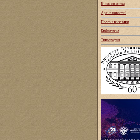
Книжная лавка
Архив новостей
Полезные ссылки
Библиотека
Типография