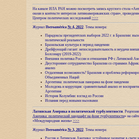
На канале ИЛА РАН можно посмотреть запись круглого стола «Ан
океан в контексте интересов латиноамериканских стран», проведенн
Центром политических исследований
>>>
Журнал
Iberoamérica
№ 4, 2022
. Темы номера:
Парадоксы президентских выборов 2022 г. в Бразилии: выз
политической реальности
Бразильская культура в период пандемии
Дрейфующий гигант: непоследовательность и неудачи внеш
Болсонару (2019-2022)
Внешняя политика России и отношения РФ с Латинской Ам
Двустороннее сотрудничество Бразилии со странами Африк
анализ
Отдаленная возможность? Бразилия и проблема реформиро
Объединенных Наций
Аргентина: политическая панорама на фоне пандемии
Молодежь и коррупция: сравнительный анализ ee восприяти
Аргентине
История Колумбии: взгляд из России
Испания перед новыми вызовами
Латинская Америка в политической турбулентности
. Рецензия
Америка: политический ландшафт на фоне турбулентности
» на сайт
«Международная жизнь»
>>>
Журнал
Iberoamérica
№ 3, 2022
. Темы номера:
Россия и Латинская Америка: устойчивое развитие в свете 