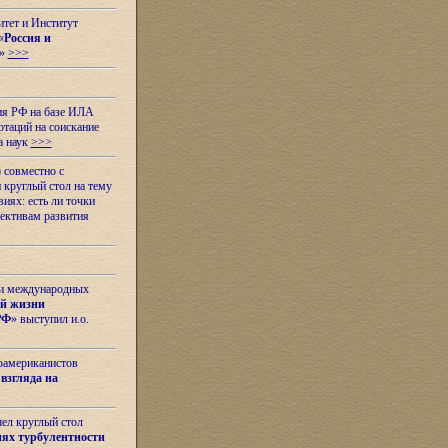
итет и Институт
«
Россия и
»
>>>
ия РФ на базе ИЛА
таций на соискание
а наук
>>>
 совместно с
 круглый стол на тему
иях: есть ли точки
ективам развития
 и международных
ой жизни
РФ
» выступил и.о.
оамериканистов
взгляда на
шел круглый стол
ях турбулентности