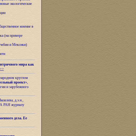
овые экологические
ации
бщественное мнение в
ка (на примере
лумбии и Мексики)
яти
нтричного мира как
>>
ународном круглом
тельный проект
»,
гии и зарубежного
овлева, д.э.н.,
ИЛА РАН журналу
оенного дела. Ее