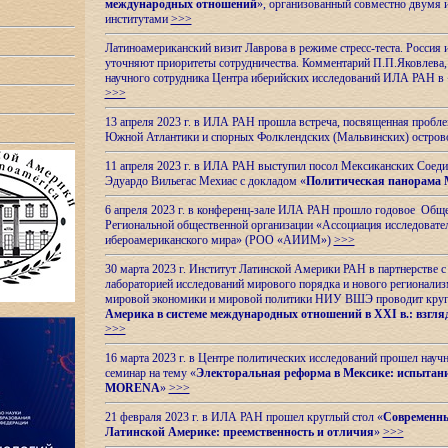
международных отношений
», организованный совместно двумя 
институтами
>>>
Латиноамериканский визит Лаврова в режиме стресс-теста. Россия 
уточняют приоритеты сотрудничества. Комментарий П.П.Яковлева, д
научного сотрудника Центра иберийских исследований ИЛА РАН в 
>>>
13 апреля 2023 г. в ИЛА РАН прошла встреча, посвященная пробл
Южной Атлантики и спорных
Фолклендских (Мальвинских) остро
11 апреля 2023 г. в ИЛА РАН выступил посол Мексиканских Соед
Эдуардо Вильегас Мехиас c докладом «
Политическая панорама 
6 апреля 2023 г. в конференц-зале ИЛА РАН прошло годовое Обще
Региональной общественной организации «Ассоциация исследовате
ибероамериканского мира» (РОО «АИИМ»)
>>>
30 марта 2023 г. Институт Латинской Америки РАН в партнерстве
лабораторией исследований мирового порядка и нового регионализ
мировой экономики и мировой политики НИУ ВШЭ проводит круг
Америка в системе международных отношений в XXI в.: взгляд
>>>
16 марта 2023 г. в Центре политических исследований прошел науч
семинар на тему «
Электоральная реформа в Мексике: испытани
MORENA
»
>>>
21 февраля 2023 г. в ИЛА РАН прошел круглый стол «
Современны
Латинской Америке: преемственность и отличия
»
>>>