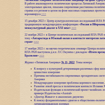
Латинская Америка: политический ландшафт на фоне турбул
В работе анализируются политические процессы Латинской Америки
электоральных циклов, показана современная расстановка политиче
странах и в регионе в целом на фоне массовых социальных протест
коронавируса
>>>
15 декабря 2022 г. Центр культурологических исследований ИЛА 
традиционную международную конференцию «
Россия и Ибероаме
межкультурный диалог в XXI веке
»
>>>
22 ноября 2022 г. в Центре политических исследований ИЛА РАН п
тему «
Антарктида и Южный океан в контексте интересов лат
стран
»
>>>
17 ноября 2022 г. на научно-теоретическом семинаре Центра полит
ИЛА РАН выступила д.и.н. Л.С.Окунева с докладом «
Итоги прези
Бразилии
»
>>>
Журнал «Латинская Америка»
№ 11, 2022
. Темы номера:
К вопросу о культурной детерминации различных сфер жиз
ценностное измерение
Причины нестабильности современных президентских систе
Америки
Международное измерение проблемы коренного населения
Развитие левой прессы в политическом контексте Испании 
Издательская функция и политический проект чилийских л
примере Издательства «Austral»
«Доктор Живаго» в амазонских джунглях
К поиску фундаментальных сдвигов в общественно-полити
латиноамериканских военных