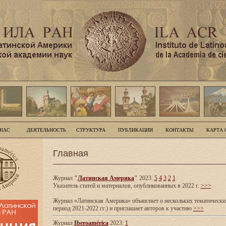
 НАС
ДЕЯТЕЛЬНОСТЬ
СТРУКТУРА
ПУБЛИКАЦИИ
КОНТАКТЫ
КАРТА 
Главная
Журнал
"
Латинская Америка
"
2023:
5
4
3
2
1
Указатель статей и материалов, опубликованных в 2022 г.
>>>
Журнал «Латинская Америка» объявляет о нескольких тематических
период 2021-2022 гг.) и приглашает авторов к участию
>>>
Журнал
Iberoamérica
2023:
1