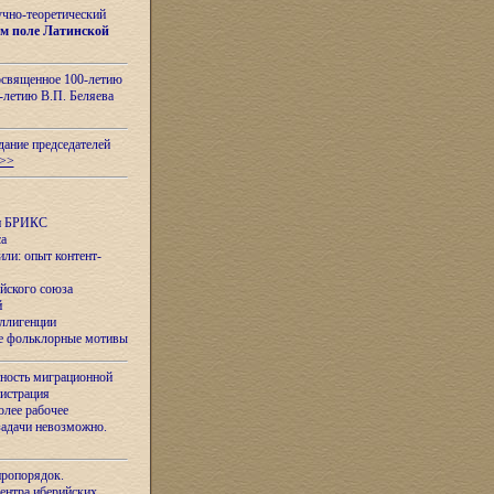
учно-теоретический
м поле Латинской
освященное 100-летию
-летию В.П. Беляева
дание председателей
>>
ан БРИКС
са
ли: опыт контент-
йского союза
й
еллигенции
ые фольклорные мотивы
ность миграционной
нистрация
олее рабочее
задачи невозможно.
иропорядок.
Центра иберийских