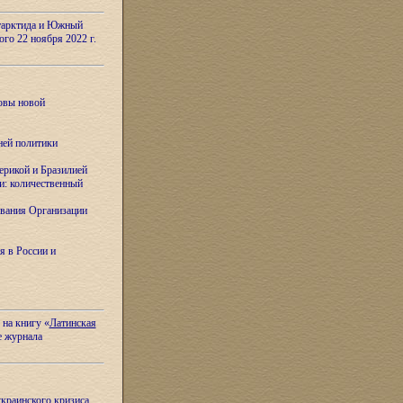
тарктида и Южный
ого 22 ноября 2022 г.
овы новой
ней политики
ерикой и Бразилией
и: количественный
вания Организации
я в России и
 на книгу «
Латинская
е журнала
украинского кризиса