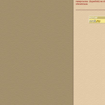
гиперссылка (hyperlink) на ol
обязательна.