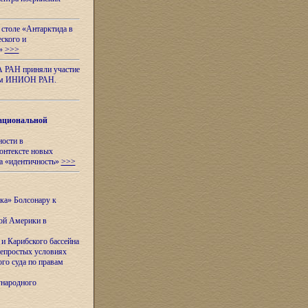
 столе «Антарктида в
еского и
я»
>>>
А РАН приняли участие
нном ИНИОН РАН.
ациональной
ности в
контексте новых
а «идентичность»
>>>
ска» Болсонару к
кой Америки в
и Карибского бассейна
непростых условиях
го суда по правам
ународного