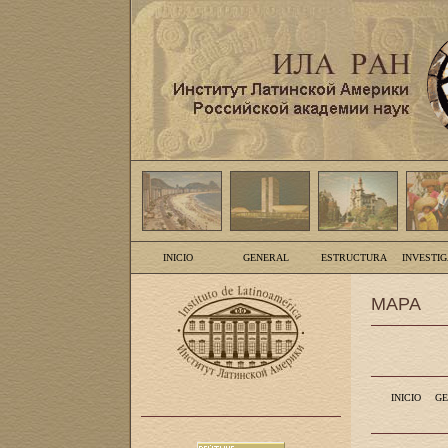
INICIO
GENERAL
ESTRUCTURA
INVESTI
MAPA
INICIO
GE