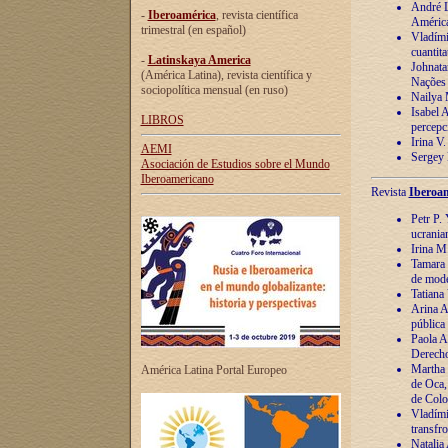
André Lu
-
Iberoamérica
, revista científica
América
trimestral (en español)
Vladímir
cuantita
-
Latinskaya America
Johnata
(América Latina), revista científica y
Nações
sociopolítica mensual (en ruso)
Nailya 
Isabel 
LIBROS
percepc
Irina V
AEMI
Sergey 
Asociación de Estudios sobre el Mundo
Iberoamericano
Revista
Iberoam
Petr P. 
ucrania
Irina M
Tamara 
de mode
Tatiana
Arina A
pública
Paola A
Derecho
Martha 
América Latina Portal Europeo
de Oca,
de Colo
Vladími
transfro
Natalia