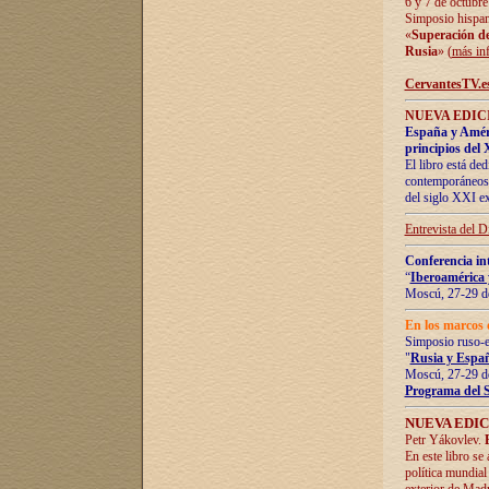
6 y 7 de octubre
Simposio hispan
«
Superación de 
Rusia
» (
más in
CervantesTV.e
NUEVA EDICI
España y Améric
principios del 
El libro está de
contemporáneos -
del siglo XXI ex
Entrevista del 
Conferencia in
“
Iberoamérica 
Moscú, 27-29 de
En los marcos 
Simposio ruso-
"
Rusia y Españ
Moscú, 27-29 de
Programa del 
NUEVA EDIC
Petr Yákovlev.
En este libro se
política mundial