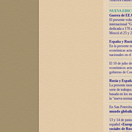
América Latina 
NUEVA EDICI
Guerra de EE.U
El presente volu
internacional “
dedicada a 170 
Moscú el 25 y 
España y Rusia:
En la presente m
económicas actua
nacionales en el
El 10 de julio d
económicos actua
gobierno de Cost
Rusia y España
La presente mono
serie de trabajo
basada en los ma
la “nueva norma
En San Petersbur
mundo globaliza
13 y 14 de junio
español «
Europa
sociales de Ru