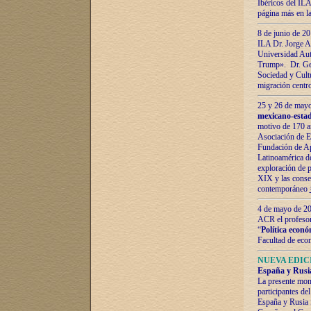
Ibéricos del ILA
página más en la
8 de junio de 20
ILA Dr. Jorge Al
Universidad Aut
Trump». Dr. Ger
Sociedad y Cultu
migración centr
25 y 26 de mayo 
mexicano-estad
motivo de 170 a
Asociación de E
Fundación de Ap
Latinoamérica d
exploración de p
XIX y las consec
contemporáneo
4 de mayo de 201
ACR el profeso
“
Política econó
Facultad de eco
NUEVA EDICI
España y Rusia 
La presente mono
participantes d
España y Rusia f