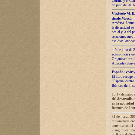
Coruña y el Cent
de julio de 201
Vladímir М. Da
desde Moscú
.
América Latina 
la diversidad se 
actual у lа del p
relaciones ruso-
estudios latino
4-5 de julio de
económica y ec
Organizadores d
Aplicada (Univ
España: vivir y
El libro recoge 
“España: cuatro 
Ibéricos del In
16-17 de mayo d
del desarrollo 
en la actividad
Instituto de La
31 de marzo 2016
diplomáticas en
convoca con el a
inauguró exhibi
de Rusia dedica