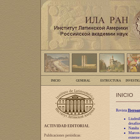
INICIO
GENERAL
ESTRUCTURA
INVESTI
INICIO
Revista
Iberoam
Liudmil
desafíos
ACTIVIDAD EDITORIAL
Natalia
Marcos A
Publicaciones periódicas:
exterio