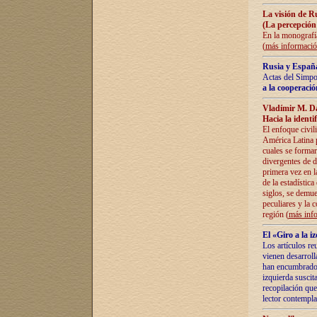
La visión de R
(La percepción
En la monografía
(
más informaci
Rusia y España
Actas del Simpo
a la cooperació
Vladímir M. D
Hacia la identi
El enfoque civil
América Latina pa
cuales se formar
divergentes de d
primera vez en l
de la estadística
siglos, se demue
peculiares y la 
región (
más inf
El «Giro a la 
Los artículos re
vienen desarroll
han encumbrado e
izquierda suscita
recopilación que
lector contempla