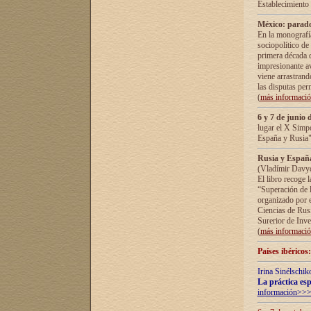
Establecimiento
México: parado
En la monografía
sociopolítico de
primera década d
impresionante a
viene arrastrand
las disputas pe
(
más informaci
6 y 7 de junio 
lugar el X Simp
España y Rusia"
Rusia y España 
(Vladímir Davyd
El libro recoge 
“Superación de l
organizado por e
Ciencias de Rus
Surerior de Inve
(
más informaci
Países ibéricos
Irina Sinélschik
La práctica esp
información>>