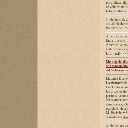
the political, d
of volume and sc
between Russia 
17 de junio de 2
actual jefe de r
Políticos del In
América Latina 
En la presente m
América Latina 
institucionales 
información>>
Mensaje del dest
de Latinoaméric
del Gobierno de
Liudmila Diako
La democracia 
En el libro se a
los orígenes del 
partidos naciona
del régimen auto
democrática, а l
estudia en detall
М. Bachelet у S.
consolidada (
má
27 de febrero d