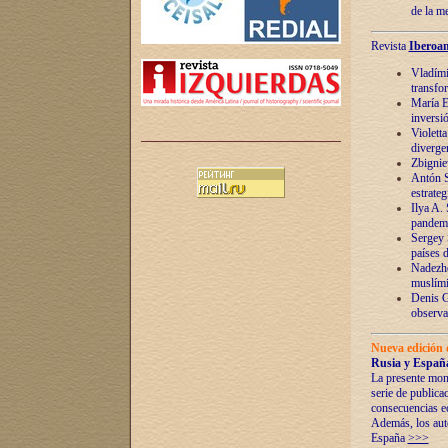
de la m
Revista
Iberoam
Vladímir
transfo
María E
inversi
Violett
diverge
Zbignie
Antón S
estrateg
Ilya A.
pandem
Sergey 
países 
Nadezhd
muslími
Denis G
observac
Nueva edición 
Rusia y España
La presente mono
serie de publica
consecuencias e
Además, los auto
España
>>>