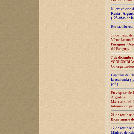
exterior de Madr
Nueva edición d
Rusia - Argent
(125 años de la
Revista
Iberoa
17 de marzo de 2
Víctor Jacinto 
Paraguay
.
Orga
del Paraguay.
7 de diciembre
“COLOMBIA:
Co-organizador
Capítulos del l
la economía y p
pdf )
En vísperas de 1
Argentina:
Materiales del li
Información para
21 de octubre 
Bicentenario d
12 de octubre 
Ministro de Rel