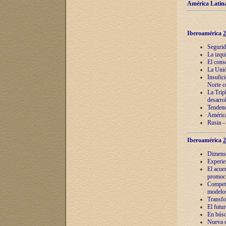
América Latina
Iberoamérica
2
Segurid
La izqu
El cons
La Unió
Insufic
Norte c
La Tripl
desarro
Tendenci
América
Rusia –
Iberoamérica
2
Dimensió
Experie
El acue
promoci
Competi
modelos
Transfo
El futu
En búsq
Nueva e