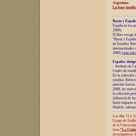
Argentina
:
La base jurídic
Rusia y España
España en los pr
2009).
El libro recoge 
“Rusia y España 
de Estudios Ibér
internacionales 
2009) (
más inf
España: tiempo
– Instituto de L
Centro de estud
En la colección 
estudios Ibérico
atención fueron:
2008, los nuevos
la colección pre
influencia de fac
fuerte impacto en
Madrid, valoran 
Los días 11 y 12
Grupo de Anális
de la Universida
tema
“La Unión
investigadores d