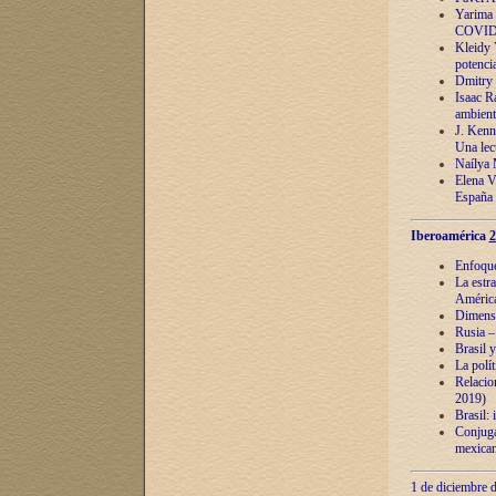
Yarima 
COVID
Kleidy 
potenci
Dmitry 
Isaac Ra
ambient
J. Kenn
Una lect
Naílya 
Elena 
España
Iberoamérica
2
Enfoques
La estr
América
Dimensi
Rusia – 
Brasil y
La polí
Relacion
2019)
Brasil: 
Conjugac
mexican
1 de diciembre d