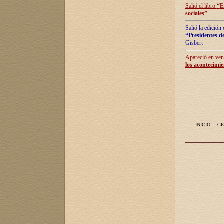
Salió el libro
“
E
sociales
”
Salió la edición
“Presidentes de
Gisbert
Apareció en vent
los acontecimie
INICIO
GE