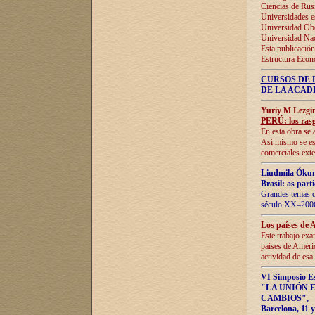
Ciencias de Rus
Universidades e
Universidad Obe
Universidad Na
Esta publicación
Estructura Econ
CURSOS DE 
DE LA ACAD
Yuriy M Lezgi
PERÚ: los rasg
En esta obra se 
Así mismo se est
comerciales exte
Liudmila Ókun
Brasil: as part
Grandes temas da
século XX–2006
Los países de 
Este trabajo exa
países de Améric
actividad de esa
VI Simposio E
"LA UNIÓN 
CAMBIOS"
,
Barcelona, 11 y