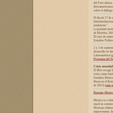
del Foro abarca 
iberoamericanos 
sobre el diálogo 
El dia de 17 de 
Interninstitucio
tendencias”.
La ponente inv
de Morelos, Méx
El caso de mate
Estudios Polític
2 y 3 de septie
desarrollo en de
Latinoamérica (
Programa del S
Crisis mundial
El libro recoge 
crisis como fen
Estudios Ibérico
Rusia en el Rei
de 2013) (
más i
Russian–Mexican
Mexico is a rela
much in common i
Mexican relation
improvement. In 