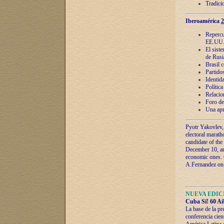
Tradici
Iberoamérica
2
Repercu
EE.UU
El sist
de Rusi
Brasil 
Partidos
Identida
Polític
Relacio
Foro de
Una apr
Pyotr Yakovlev,
electoral marath
candidate of the
December 10, and
economic ones. C
A.Fernandez on t
NUEVA EDICI
Cuba Sí! 60 Añ
La base de la pr
conferencia cien