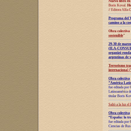
Nuevo libro en
Boris Koval.
He
// Editora Alfa-
Programa del 
camino a la coo
Obra colectiva
sostenible
"
29-30 de ma
(ILA-CONSULT
organizó ronda
argentinas de v
Terrorismo tra
internaciona
l 
Obra colectiva
”América Latin
fue editada por 
Latinoamérica de
titular Boris Ko
Salió a la luz el
Obra colectiva
“España: la tra
fue editada por 
Ciencias de Rus