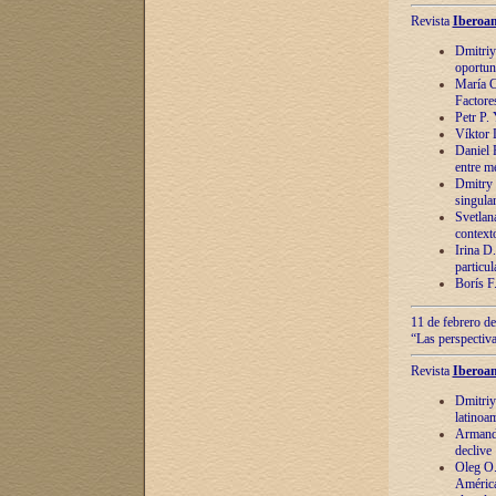
Revista
Iberoam
Dmitriy
oportun
María C
Factore
Petr P.
Víktor 
Daniel 
entre m
Dmitry 
singula
Svetlan
context
Irina D
particul
Borís F
11 de febrero de
“Las perspectiva
Revista
Iberoam
Dmitriy
latinoa
Armando
declive
Oleg O.
América