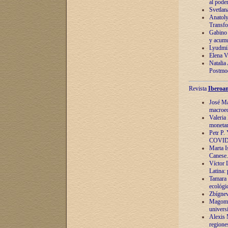
al pode
Svetlan
Anatoly
Transfo
Gabino 
y acumu
Lyudmil
Elena V.
Natalia
Postmod
Revista
Iberoam
José Ma
macroec
Valeria
monetari
Petr P.
COVID
Marta Is
Canese. 
Víctor 
Latina:
Tamara 
ecológi
Zbígnev
Magomed
univers
Alexis 
regiones