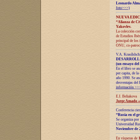
Leonardo Alm
foto>>>)
NUEVA EDIC
“Alianza de Civi
Yakovlev.
La colección con
de Estudios Ibér
principal de los
ONU, co-patroci
V.A. Krasílshch
DESARROLLO
(un ensayo del 
En el libro se a
per capita, de l
año 1990. Se ana
desventajas del 
información >>
E.I. Beliakova
Jorge Amado «r
Conferencia cien
“Rusia en el g
Se organiza por 
Universidad Rus
Noviembre de 
En vísperas de
1