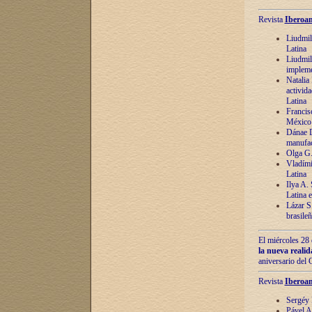
Revista
Iberoam
Liudmil
Latina
Liudmil
impleme
Natalia
activida
Latina
Francis
México 
Dánae D
manufac
Olga G.
Vladími
Latina
Ilya A.
Latina 
Lázar S.
brasile
El miércoles 28 
la nueva reali
aniversario del
Revista
Iberoam
Sergéy 
Pável A