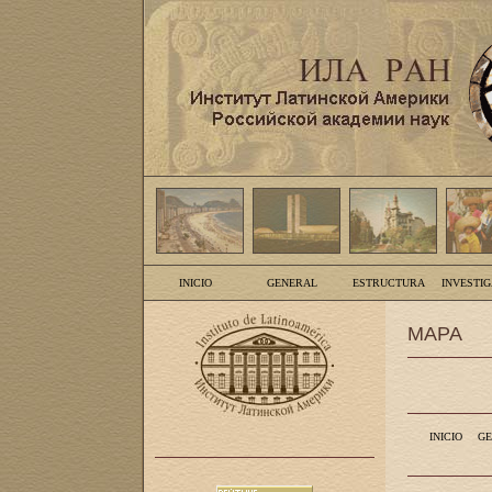
INICIO
GENERAL
ESTRUCTURA
INVESTI
MAPA
INICIO
GE