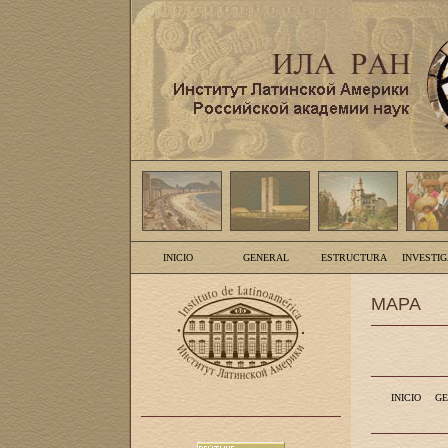
INICIO
GENERAL
ESTRUCTURA
INVESTI
MAPA
INICIO
GE