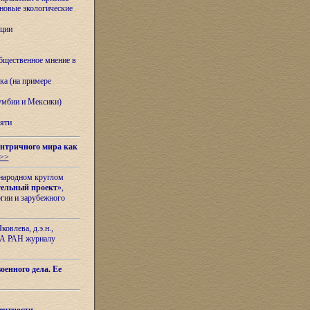
овые экологические
ации
бщественное мнение в
ка (на примере
лумбии и Мексики)
яти
нтричного мира как
>>
ународном круглом
тельный проект
»,
гии и зарубежного
овлева, д.э.н.,
ИЛА РАН журналу
оенного дела. Ее