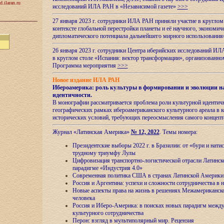
d.ilaran.ru
исследований ИЛА РАН в «Независимой газете»
>>>
27 января 2023 г. сотрудники ИЛА РАН приняли участие в круглом
контексте глобальной перестройки планеты и её научного, экономич
дипломатического потенциала дальнейшего мирного использовани
26 января 2023 г. сотрудники Центра иберийских исследований ИЛ
в круглом столе «Испания: вектор трансформации», организова
Программа мероприятия
>>>
Новое издание ИЛА РАН
Ибероамерика: роль культуры в формировании и эволюции н
идентичности
.
В монографии рассматривается проблема роли культурной идентич
географических рамках ибероамериканского культурного ареала в 
исторических условий, требующих переосмысления самого концепт
Журнал «Латинская Америка»
№ 12, 2022
. Темы номера:
Президентские выборы 2022 г. в Бразилии: от «бури и нати
трудному триумфу Лулы
Цифровизация транспортно-логистической отрасли Латинс
парадигме «Индустрия 4.0»
Современная политика США в странах Латинской Америки 
Россия и Аргентина: успехи и сложности сотрудничества в 
Новые аспекты права на жизнь в решениях Межамериканско
человека
Россия и Иберо-Америка: в поисках новых парадигм межд
культурного сотрудничества
Перон: взгляд в мультиполярный мир. Рецензия