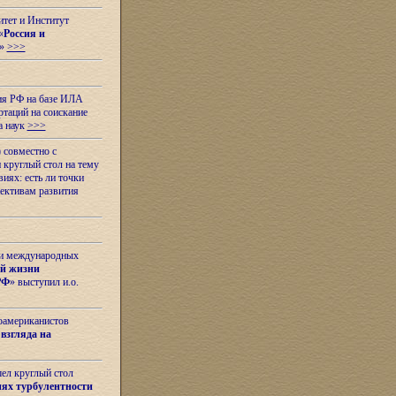
итет и Институт
«
Россия и
»
>>>
ия РФ на базе ИЛА
таций на соискание
а наук
>>>
 совместно с
 круглый стол на тему
иях: есть ли точки
ективам развития
 и международных
ой жизни
РФ
» выступил и.о.
оамериканистов
взгляда на
шел круглый стол
ях турбулентности