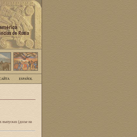
САЙТА
ESPAÑOL
 выпусках (досье на