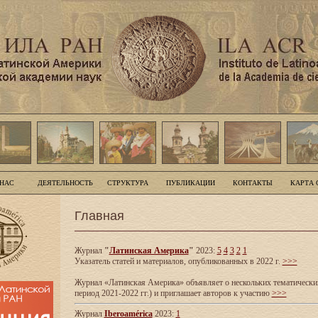
 НАС
ДЕЯТЕЛЬНОСТЬ
СТРУКТУРА
ПУБЛИКАЦИИ
КОНТАКТЫ
КАРТА 
Главная
Журнал
"
Латинская Америка
"
2023:
5
4
3
2
1
Указатель статей и материалов, опубликованных в 2022 г.
>>>
Журнал «Латинская Америка» объявляет о нескольких тематических
период 2021-2022 гг.) и приглашает авторов к участию
>>>
Журнал
Iberoamérica
2023:
1