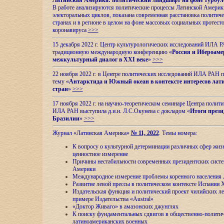
Латинская Америка: политический ландшафт на фоне турбул
В работе анализируются политические процессы Латинской Америки
электоральных циклов, показана современная расстановка политиче
странах и в регионе в целом на фоне массовых социальных протест
коронавируса
>>>
15 декабря 2022 г. Центр культурологических исследований ИЛА 
традиционную международную конференцию «
Россия и Ибероаме
межкультурный диалог в XXI веке
»
>>>
22 ноября 2022 г. в Центре политических исследований ИЛА РАН п
тему «
Антарктида и Южный океан в контексте интересов лат
стран
»
>>>
17 ноября 2022 г. на научно-теоретическом семинаре Центра полит
ИЛА РАН выступила д.и.н. Л.С.Окунева с докладом «
Итоги прези
Бразилии
»
>>>
Журнал «Латинская Америка»
№ 11, 2022
. Темы номера:
К вопросу о культурной детерминации различных сфер жиз
ценностное измерение
Причины нестабильности современных президентских систе
Америки
Международное измерение проблемы коренного населения
Развитие левой прессы в политическом контексте Испании 
Издательская функция и политический проект чилийских л
примере Издательства «Austral»
«Доктор Живаго» в амазонских джунглях
К поиску фундаментальных сдвигов в общественно-полити
латиноамериканских военных