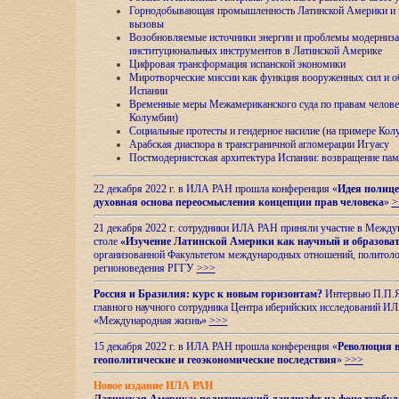
Горнодобывающая промышленность Латинской Америки и н
вызовы
Возобновляемые источники энергии и проблемы модерниз
институциональных инструментов в Латинской Америке
Цифровая трансформация испанской экономики
Миротворческие миссии как функция вооруженных сил и о
Испании
Временные меры Межамериканского суда по правам челове
Колумбии)
Социальные протесты и гендерное насилие (на примере Ко
Арабская диаспора в трансграничной агломерации Игуасу
Постмодернистская архитектура Испании: возвращение пам
22 декабря 2022 г. в ИЛА РАН прошла конференция «
Идея полице
духовная основа переосмысления концепции прав человека
»
>
21 декабря 2022 г. сотрудники ИЛА РАН приняли участие в Межд
столе
«Изучение Латинской Америки как научный и образова
организованной Факультетом международных отношений, политоло
регионоведения
РГГУ
>>>
Россия и Бразилия: курс к новым горизонтам?
Интервью П.П.Як
главного научного сотрудника Центра иберийских исследований 
«Международная жизнь»
>>>
15 декабря 2022 г. в ИЛА РАН прошла конференция «
Революция в
геополитические и геоэкономические последствия
»
>>>
Новое издание ИЛА РАН