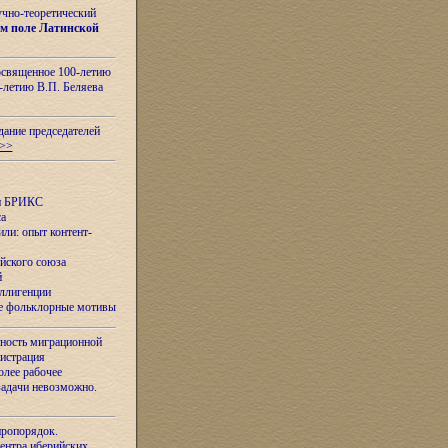
учно-теоретический
м поле Латинской
освященное 100-летию
-летию В.П. Беляева
дание председателей
>>
ан БРИКС
са
ли: опыт контент-
йского союза
й
еллигенции
ые фольклорные мотивы
ность миграционной
нистрация
олее рабочее
задачи невозможно.
иропорядок.
Центра иберийских