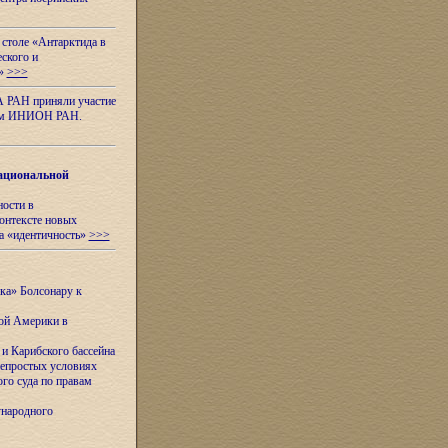
 столе «Антарктида в
еского и
я»
>>>
А РАН приняли участие
нном ИНИОН РАН.
ациональной
ности в
контексте новых
а «идентичность»
>>>
ска» Болсонару к
кой Америки в
и Карибского бассейна
непростых условиях
го суда по правам
ународного