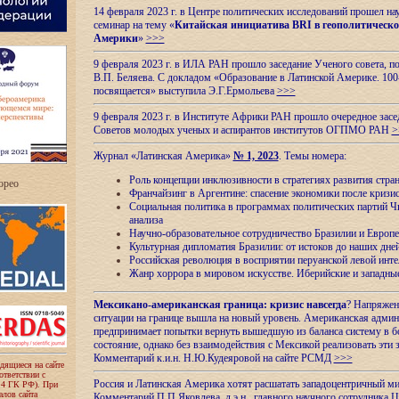
14 февраля 2023 г. в Центре политических исследований прошел на
семинар на тему «
Китайская инициатива BRI в геополитическо
Америки
»
>>>
9 февраля 2023 г. в ИЛА РАН прошло заседание Ученого совета, п
В.П. Беляева. С докладом «Образование в Латинской Америке. 100
посвящается» выступила Э.Г.Ермольева
>>>
9 февраля 2023 г. в Институте Африки РАН прошло очередное засе
Советов молодых ученых и аспирантов институтов ОГПМО РАН
>
Журнал «Латинская Америка»
№ 1, 2023
. Темы номера:
Роль концепции инклюзивности в стратегиях развития стр
ropeo
Франчайзинг в Аргентине: спасение экономики после кризи
Социальная политика в программах политических партий Чи
анализа
Научно-образовательное сотрудничество Бразилии и Европе
Культурная дипломатия Бразилии: от истоков до наших дне
Российская революция в восприятии перуанской левой инт
Жанр хоррора в мировом искусстве. Иберийские и западн
Мексикано-американская граница: кризис навсегда
? Напряжен
ситуации на границе вышла на новый уровень. Американская адми
предпринимает попытки вернуть вышедшую из баланса систему в б
состояние, однако без взаимодействия с Мексикой реализовать эти 
Комментарий к.и.н. Н.Ю.Кудеяровой на сайте РСМД
>>>
одящиеся на сайте
оответствии с
Россия и Латинская Америка хотят расшатать западоцентричный м
 4 ГК РФ). При
лов сайта
Комментарий П.П.Яковлева, д.э.н., главного научного сотрудника 