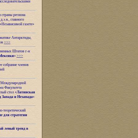
исследовательскими
и страны региона
.э.н., главного
«Независимой газете»
ематике Антарктиды,
вов
>>>
иненных Штатов г-н
Мексики
»
>>>
е собрание членов
лей
 с Международной
ма Факультета
лый стол «
Латинская
 Запада и Незапада
»
но-теоретический
е для стратегии
й левый тренд в