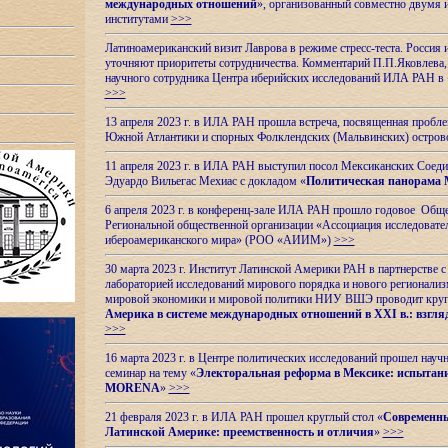
международных отношений
», организованный совместно двумя 
институтами
>>>
Латиноамериканский визит Лаврова в режиме стресс-теста. Россия 
уточняют приоритеты сотрудничества. Комментарий П.П.Яковлева, д
научного сотрудника Центра иберийских исследований ИЛА РАН в 
>>>
13 апреля 2023 г. в ИЛА РАН прошла встреча, посвященная пробл
Южной Атлантики и спорных
Фолклендских (Мальвинских) остро
11 апреля 2023 г. в ИЛА РАН выступил посол Мексиканских Соед
Эдуардо Вильегас Мехиас c докладом «
Политическая панорама 
6 апреля 2023 г. в конференц-зале ИЛА РАН прошло годовое Обще
Региональной общественной организации «Ассоциация исследовате
ибероамериканского мира» (РОО «АИИМ»)
>>>
30 марта 2023 г. Институт Латинской Америки РАН в партнерстве
лабораторией исследований мирового порядка и нового регионализ
мировой экономики и мировой политики НИУ ВШЭ проводит круг
Америка в системе международных отношений в XXI в.: взгляд
>>>
16 марта 2023 г. в Центре политических исследований прошел науч
семинар на тему «
Электоральная реформа в Мексике: испытани
MORENA
»
>>>
21 февраля 2023 г. в ИЛА РАН прошел круглый стол «
Современны
Латинской Америке: преемственность и отличия
»
>>>