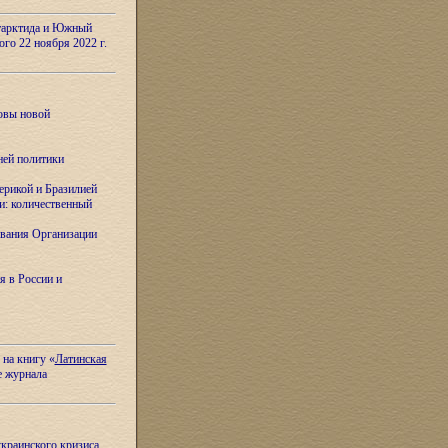
тарктида и Южный
ого 22 ноября 2022 г.
овы новой
ней политики
ерикой и Бразилией
и: количественный
вания Организации
я в России и
 на книгу «
Латинская
е журнала
украинского кризиса