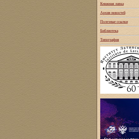
Книжная лавка
Архив новостей
Полезные ссылки
Библиотека
Типография