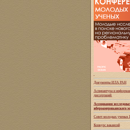
Документы ИЛА РАН
Аспирантура и
информац
диссертаций
Ассоциация исследова
ибероамериканского м
Совет молодых ученых
Конкурс вакансий