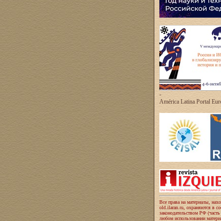
-
América Latina Portal Eu
Все права на материалы, нах
old.ilaran.ru, охраняются в с
законодательством РФ (часть
любом использовании материа