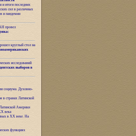
ентности
 и итоги последних
ских сил в различных
ов и пандемии
РАН провел
рика:
рошел круглый стол на
иноамериканских
ических исследований
дентских выборов в
ни социума. Духовно-
м в странах Латинской
 Латинской Америки
XX века
евых в XX веке. На
ческих функциях