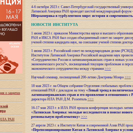
4-6 октября 2023 г. Санкт-Петербургский государственный универс
Латинской Америки РАН проводят шестой международный форум 
Ибероамерика в турбулентном мире: история и современность
НОВОСТИ ИНСТИТУТА
1 июня 2023 г. приказом Министерства науки и высшего образован
РАН и ИКСА РАН был создан объединенный совет по защите диссер
ученой степени кандидата наук, на соискание ученой степени доктор
1 июня 2023 г. Российский совет по международным делам (РСМД)
Институтом Латинской Америки Российской академии наук провели
«Сотрудничество России и латиноамериканских стран в новых услов
экономического роста?», посвященный текущим проблемам и персп
экономического сотрудничества между странами
>>>
Научный семинар, посвященный 200-летию Доктрины Монро
>>>
18 мая 2023 г. на Общем собрании Отделения глобальных проблем
отношений РАН с докладом на тему «
Левый тренд в политическ
ия о защитах
латиноамериканских стран и его проявление в отношениях с 
директора ИЛА РАН Д.М. Розенталь
>>>
телей
16-17 мая 2023 г. в ИЛА РАН прошла конференция молодых латин
ира
«
Латинская Америка: молодые исследователи в поиске нового 
региональную проблематику
»
>>>
 ИЛА РАН
27 апреля 2023 г. в Институте Китая и современной Азии РАН про
«
Перепозиционирование Китая в Латинской
Америке в услови