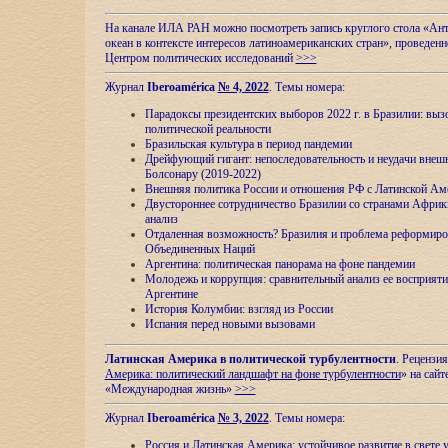
На канале ИЛА РАН можно посмотреть запись круглого стола «Ан
океан в контексте интересов латиноамериканских стран», проведенн
Центром политических исследований
>>>
Журнал
Iberoamérica
№ 4, 2022
. Темы номера:
Парадоксы президентских выборов 2022 г. в Бразилии: выз
политической реальности
Бразильская культура в период пандемии
Дрейфующий гигант: непоследовательность и неудачи внеш
Болсонару (2019-2022)
Внешняя политика России и отношения РФ с Латинской Ам
Двустороннее сотрудничество Бразилии со странами Африк
анализ
Отдаленная возможность? Бразилия и проблема реформиро
Объединенных Наций
Аргентина: политическая панорама на фоне пандемии
Молодежь и коррупция: сравнительный анализ ee восприяти
Аргентине
История Колумбии: взгляд из России
Испания перед новыми вызовами
Латинская Америка в политической турбулентности
. Рецензия
Америка: политический ландшафт на фоне турбулентности
» на сайт
«Международная жизнь»
>>>
Журнал
Iberoamérica
№ 3, 2022
. Темы номера:
Россия и Латинская Америка: устойчивое развитие в свете 