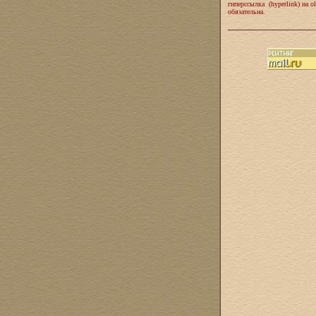
гиперссылка (hyperlink) на ol
обязательна.