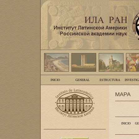
INICIO
GENERAL
ESTRUCTURA
INVESTI
MAPA
INICIO
GE