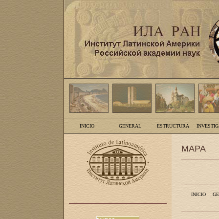
INICIO
GENERAL
ESTRUCTURA
INVESTI
MAPA
INICIO
GE