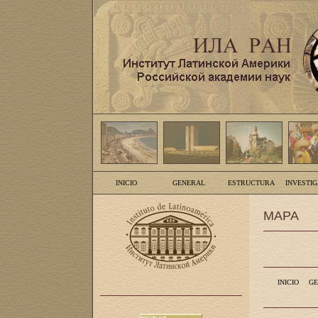
INICIO
GENERAL
ESTRUCTURA
INVESTI
MAPA
INICIO
GE