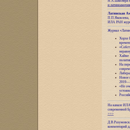
Н.А.Школяра н
и латиноамери
Латинская Ам
П.П.Яковлева, 
ИЛА РАН журн
Журнал «Лати
Хорхе 
времен
«Собст
неравн
Хайме 
полити
На пер
соврем
Либера
Новое 
2019—
«Не оч
устояв
Россий
На канале ИЛА
современной Б
>>>
Д.В.Разумовск
комментарий 