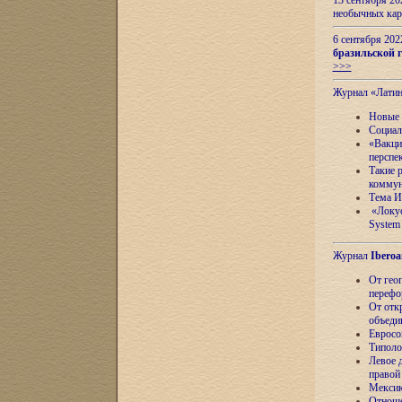
13 сентября 2
необычных кар
6 сентября 20
бразильской г
>>>
Журнал «Лати
Новые 
Социал
«Вакци
перспе
Такие 
коммун
Тема И
«Локус
System 
Журнал
Iberoa
От гео
перефо
От отк
объеди
Евросо
Типоло
Левое д
правой
Мексик
Отноше