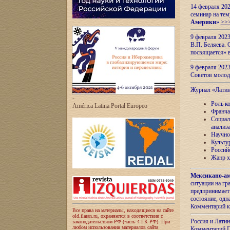
14 февраля 202
семинар на тем
Америки
»
>>
9 февраля 202
В.П. Беляева. 
посвящается» 
9 февраля 2023
Советов моло
Журнал «Лати
-
Роль к
América Latina Portal Europeo
Франча
Социал
анализ
Научно
Культу
Россий
Жанр х
Мексикано-ам
ситуации на г
предпринимает
состояние, одн
Комментарий к
Все права на материалы, находящиеся на сайте
old.ilaran.ru, охраняются в соответствии с
Россия и Лати
законодательством РФ (часть 4 ГК РФ). При
любом использовании материалов сайта
Комментарий П.