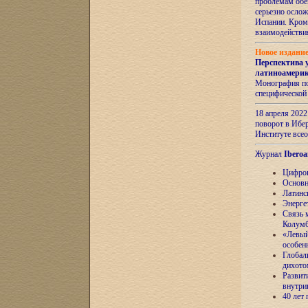
проблемам обе
серьезно ослож
Испании. Кром
взаимодейств
Новое издани
Перспектива 
латиноамери
Монография по
специфической
18 апреля 202
поворот в Ибер
Институте все
Журнал
Iberoa
Цифров
Основн
Латинс
Энерге
Связь 
Колум
«Левый
особен
Глобал
дихото
Развит
внутри
40 лет