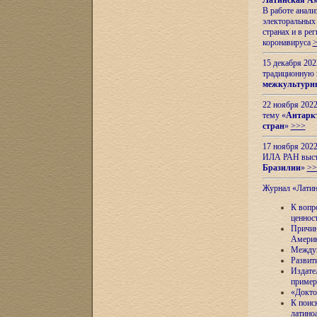
Латинская Ам
В работе анал
электоральных 
странах и в ре
коронавируса
15 декабря 20
традиционную
межкультурны
22 ноября 2022
тему «
Антаркт
стран
»
>>>
17 ноября 2022
ИЛА РАН высту
Бразилии
»
>>
Журнал «Лати
К вопр
ценнос
Причин
Амери
Междун
Развит
Издате
пример
«Докто
К поис
латино