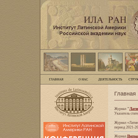
ГЛАВНАЯ
О НАС
ДЕЯТЕЛЬНОСТЬ
СТРУ
Главная
Журнал
"
Лати
Указатель стат
Журнал «Латинс
период 2021-20
Журнал
Iberoa