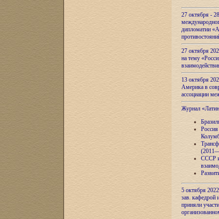
27 октября - 2
международног
дипломатии «А
противостояни
27 октября 20
на тему «Росси
взаимодействи
13 октября 202
Америка в сов
ассоциации ме
Журнал «Лати
Бразил
Россия
Колумб
Трансф
(2011—
СССР и
взаимо
Развит
5 октября 2022
зав. кафедрой
приняли участи
организованно