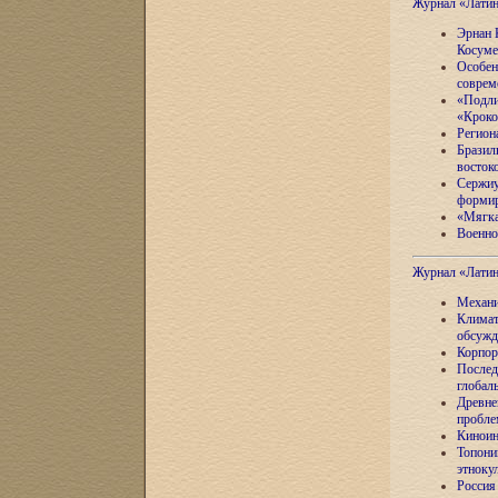
Журнал «Лати
Эрнан 
Косуме
Особен
соврем
«Подли
«Кроко
Регион
Бразил
восток
Сержиу
формир
«Мягка
Военно
Журнал «Лати
Механи
Климат
обсужд
Корпор
Послед
глобал
Древне
пробле
Киноин
Топони
этноку
Россия