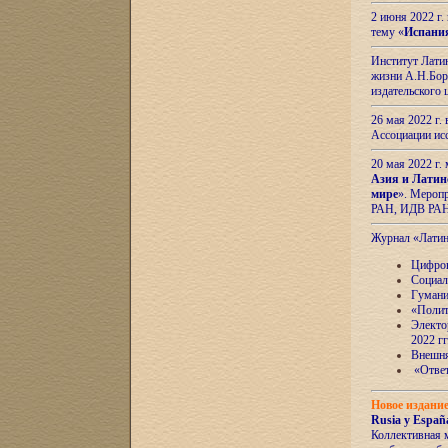
2 июня 2022 г
тему «
Испани
Институт Латин
жизни А.Н.Боро
издательского
26 мая 2022 г
Ассоциации ис
20 мая 2022 г.
Азия и Латин
мире
». Мероп
РАН, ИДВ РА
Журнал «Лати
Цифров
Социал
Гумани
«Полит
Электо
2022 гг
Внешняя
«Ответ
Новое издани
Rusia y España
Коллективная 