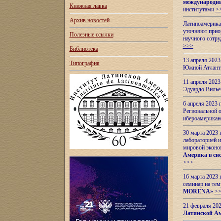
международн
Книжная лавка
институтами
>
Архив новостей
Латиноамерикан
уточняют приор
Полезные ссылки
научного сотр
>>>
Библиотека
13 апреля 202
Типография
Южной Атлант
11 апреля 202
Эдуардо Вилье
6 апреля 2023
Региональной 
ибероамерика
30 марта 2023
лабораторией и
мировой эконо
Америка в сис
>>>
16 марта 2023 
семинар на тем
MORENA
»
>
21 февраля 20
Латинской Ам