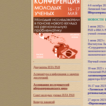
4-6 октября 20
Латинской Аме
Ибероамерика
НОВОСТИ 
1 июня 2023 г.
РАН и ИКСА РА
ученой степени
1 июня 2023 г
Институтом Ла
«Сотрудничеств
экономическог
экономическог
Научный семин
Документы ИЛА РАН
18 мая 2023 г
отношений РАН
Аспирантура и
информация о защитах
латиноамерик
диссертаций
директора ИЛА
Ассоциация исследователей
16-17 мая 202
ибероамериканского мира
«
Латинская Ам
региональную
Совет молодых ученых ИЛА РАН
27 апреля 2023
Конкурс вакансий
«
Перепозицио