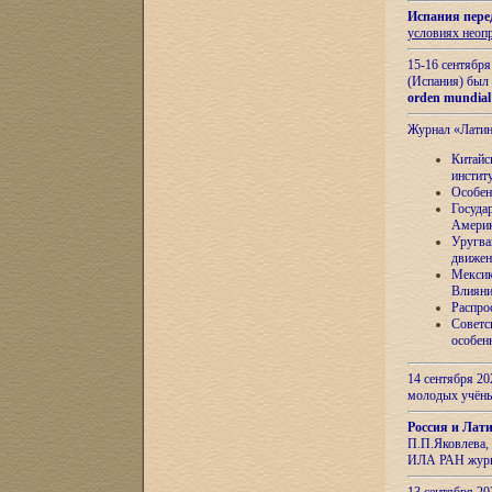
Испания пере
условиях неоп
15-16 сентябр
(Испания) был
orden mundial
Журнал «Лати
Китайс
инстит
Особен
Госуда
Амери
Уругва
движен
Мексик
Влияни
Распро
Советс
особен
14 сентября 20
молодых учён
Россия и Лат
П.П.Яковлева, 
ИЛА РАН журн