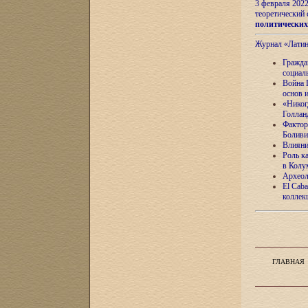
3 февраля 202
теоретический 
политически
Журнал «Лати
Гражда
социал
Война 
основ 
«Никог
Голлан
Фактор
Боливи
Влияни
Роль к
в Колу
Археол
El Caba
коллек
ГЛАВНАЯ