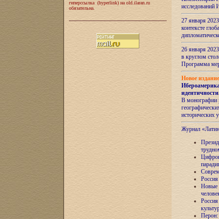
гиперссылка (hyperlink) на old.ilaran.ru
исследований 
обязательна.
27 января 2023
контексте глоб
дипломатическ
26 января 2023
в круглом сто
Программа ме
Новое издани
Ибероамерика
идентичности
В монографии 
географических
исторических 
Журнал «Лати
Президе
трудно
Цифров
паради
Соврем
Россия
Новые 
челове
Россия
культу
Перон: