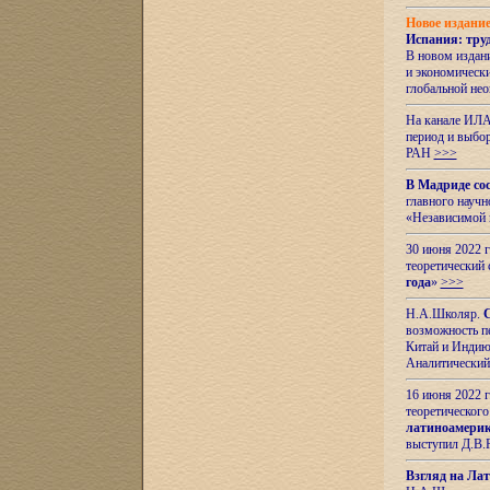
Новое издани
Испания: тру
В новом издан
и экономическ
глобальной не
На канале ИЛА
период и выбо
РАН
>>>
В Мадриде со
главного науч
«Независимой 
30 июня 2022 
теоретический 
года
»
>>>
Н.А.Школяр.
С
возможность пе
Китай и Индию,
Аналитический
16 июня 2022 г
теоретического
латиноамерик
выступил Д.В.
Взгляд на Ла