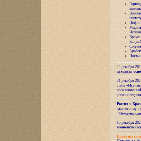
Горнод
вызов
Возобн
инстит
Цифров
Миротв
Испани
Времен
Колумб
Социал
Арабск
Постмо
22 декабря 20
духовная осн
21 декабря 20
столе
«Изучен
организованно
регионоведени
Россия и Бра
главного науч
«Международн
15 декабря 20
геополитическ
Новое издани