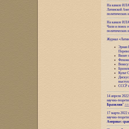
На канале ИЛА
Латинской Амер
политических
На канале ИЛА
Чили и поиск о
политических
Журнал «Лати
Эрнан 
Перево
Визит 
Феноме
Венесу
Бразил
Культ 
Дискус
выступ
СССР и
14 апреля 2022
научно-теорети
Бразилии
"
>>
17 марта 2022 
научно-теорети
Америке: сра