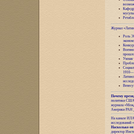
возмож
Кафедр
мусуль
Ретабло
Журнал «Лати
Роль Э
эконом
Конкур
Военно
прошло
Умная 
Пробле
Социал
1910—1
Латинс
исслед
Венесу
Почему прези
политики США 
журнала «Межд
Америки РАН
На канале ИЛА
исследований «
Насколько он
директор Инст