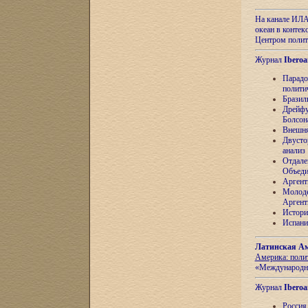
На канале ИЛА
океан в контек
Центром полит
Журнал
Iberoa
Парадо
полити
Бразил
Дрейфу
Болсон
Внешня
Двусто
анализ
Отдале
Объеди
Аргент
Молоде
Аргент
Истори
Испани
Латинская Ам
Америка: поли
«Международн
Журнал
Iberoa
Россия