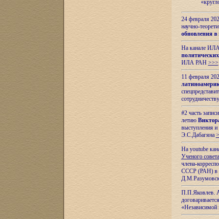
«кругл
24 февраля 202
научно-теорети
обновления в
На канале ИЛА
политических
ИЛА РАН
>>>
11 февраля 202
латиноамерик
спецпредстави
сотрудничест
#2 часть запис
летию
Виктор
выступления и
Э.С.Дабагяна
На youtube ка
Ученого совета
члена-корресп
СССР (РАН) в 1
Д.М.Разумовск
П.П.Яковлев.
договариваетс
«Независимой 