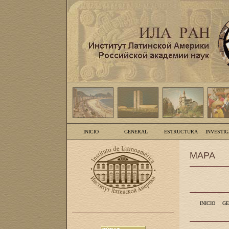
INICIO
GENERAL
ESTRUCTURA
INVESTI
MAPA
INICIO
GE