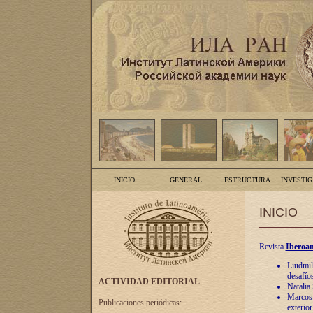
INICIO
GENERAL
ESTRUCTURA
INVESTI
INICIO
Revista
Iberoam
Liudmil
desafíos
ACTIVIDAD EDITORIAL
Natalia
Marcos A
Publicaciones periódicas:
exterio