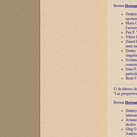
Revista
Iberoam
Dmitriy
oportun
María C
Factore
Petr P.
Víktor 
Daniel 
entre m
Dmitry 
singula
Svetlan
context
Irina D
particul
Borís F
11 de febrero de
“Las perspectiva
Revista
Iberoam
Dmitriy
latinoa
Armando
declive
Oleg O.
América