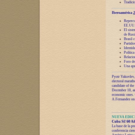
Tradici
Iberoamérica
2
Repercu
EE.UU
El sist
de Rusi
Brasil 
Partidos
Identida
Polític
Relacio
Foro de
Una apr
Pyotr Yakovlev,
electoral marath
candidate of the
December 10, and
economic ones. C
A.Fernandez on t
NUEVA EDICI
Cuba Sí! 60 Añ
La base de la pr
conferencia cien