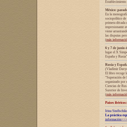
Establecimiento
México: parado
En la monografía
sociopolítico de
primera década d
impresionante a
viene arrastrand
las disputas pe
(
más informaci
6 y 7 de junio 
lugar el X Simp
España y Rusia"
Rusia y España 
(Vladímir Davyd
El libro recoge 
“Superación de l
organizado por e
Ciencias de Rus
Surerior de Inve
(
más informaci
Países ibéricos
Irina Sinélschik
La práctica esp
información>>