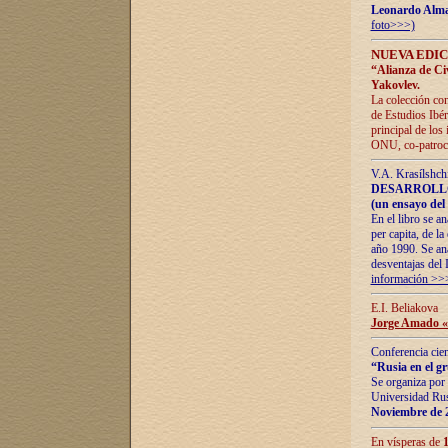
Leonardo Alm
foto>>>)
NUEVA EDIC
“Alianza de Civi
Yakovlev.
La colección con
de Estudios Ibér
principal de los
ONU, co-patroci
V.A. Krasílshch
DESARROLLO
(un ensayo del 
En el libro se a
per capita, de l
año 1990. Se ana
desventajas del 
información >>
E.I. Beliakova
Jorge Amado «r
Conferencia cien
“Rusia en el g
Se organiza por 
Universidad Rus
Noviembre de 
En vísperas de
1