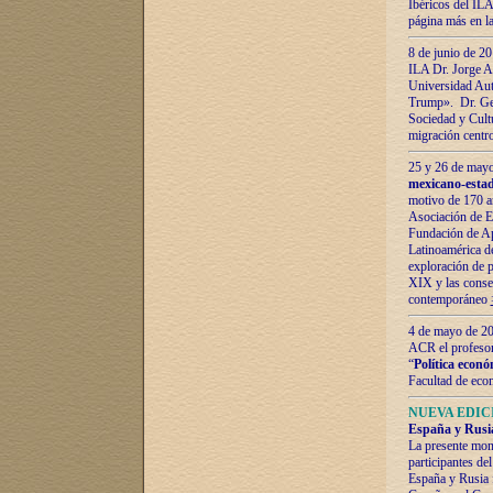
Ibéricos del ILA
página más en la
8 de junio de 20
ILA Dr. Jorge Al
Universidad Aut
Trump». Dr. Ger
Sociedad y Cultu
migración centr
25 y 26 de mayo 
mexicano-estad
motivo de 170 a
Asociación de E
Fundación de Ap
Latinoamérica d
exploración de p
XIX y las consec
contemporáneo
4 de mayo de 201
ACR el profeso
“
Política econó
Facultad de eco
NUEVA EDICI
España y Rusia 
La presente mono
participantes d
España y Rusia f