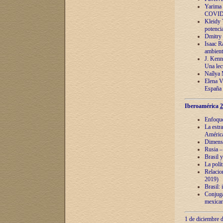
Yarima 
COVID
Kleidy 
potenci
Dmitry 
Isaac Ra
ambient
J. Kenn
Una lect
Naílya 
Elena 
España
Iberoamérica
2
Enfoques
La estr
América
Dimensi
Rusia – 
Brasil y
La polí
Relacion
2019)
Brasil: 
Conjugac
mexican
1 de diciembre d