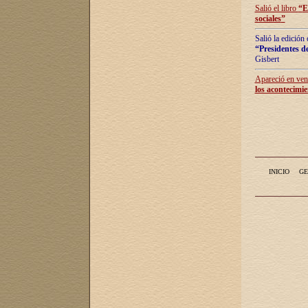
Salió el libro
“
E
sociales
”
Salió la edición
“Presidentes de
Gisbert
Apareció en vent
los acontecimie
INICIO
GE