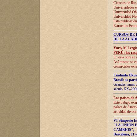
Ciencias de Rus
Universidades e
Universidad Obe
Universidad Na
Esta publicación
Estructura Econ
CURSOS DE 
DE LA ACAD
Yuriy M Lezgi
PERÚ: los rasg
En esta obra se 
Así mismo se est
comerciales exte
Liudmila Ókun
Brasil: as part
Grandes temas da
século XX–2006
Los países de 
Este trabajo exa
países de Améric
actividad de esa
VI Simposio E
"LA UNIÓN 
CAMBIOS"
,
Barcelona, 11 y