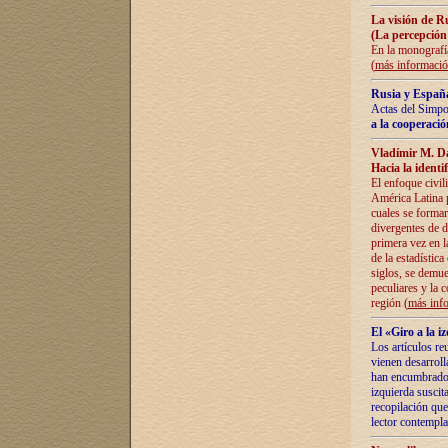
La visión de R
(La percepción
En la monografía
(
más informaci
Rusia y España
Actas del Simpo
a la cooperació
Vladímir M. D
Hacia la identi
El enfoque civil
América Latina pa
cuales se formar
divergentes de d
primera vez en l
de la estadística
siglos, se demue
peculiares y la 
región (
más inf
El «Giro a la 
Los artículos re
vienen desarroll
han encumbrado e
izquierda suscita
recopilación que
lector contempla