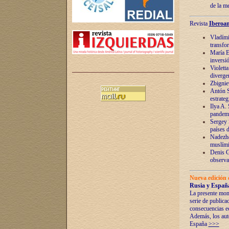
de la m
Revista
Iberoam
Vladímir
transfo
María E
inversi
Violett
diverge
Zbignie
Antón S
estrateg
Ilya A.
pandem
Sergey 
países 
Nadezhd
muslími
Denis G
observac
Nueva edición 
Rusia y España
La presente mono
serie de publica
consecuencias e
Además, los auto
España
>>>