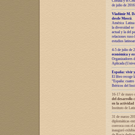
Coruña y el Cent
de julio de 201
Vladímir М. Da
desde Moscú
.
América Latina 
la diversidad se 
actual у lа del p
relaciones ruso-
estudios latino
4-5 de julio de
económica y ec
Organizadores d
Aplicada (Univ
España: vivir y
El libro recoge 
“España: cuatro 
Ibéricos del In
16-17 de mayo d
del desarrollo 
en la actividad
Instituto de La
31 de marzo 2016
diplomáticas en
convoca con el a
inauguró exhibi
de Rusia dedica