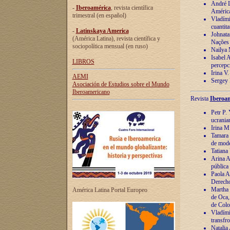
André Lu
-
Iberoamérica
, revista científica
América
trimestral (en español)
Vladímir
cuantita
-
Latinskaya America
Johnata
(América Latina), revista científica y
Nações
sociopolítica mensual (en ruso)
Nailya 
Isabel 
LIBROS
percepc
Irina V
AEMI
Sergey 
Asociación de Estudios sobre el Mundo
Iberoamericano
Revista
Iberoam
Petr P. 
ucrania
Irina M
Tamara 
de mode
Tatiana
Arina A
pública
Paola A
Derecho
Martha 
América Latina Portal Europeo
de Oca,
de Colo
Vladími
transfro
Natalia