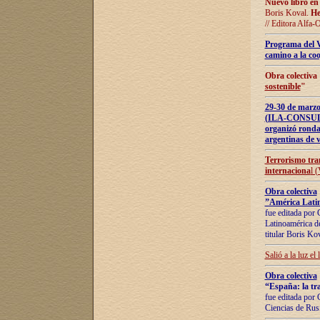
Nuevo libro en
Boris Koval.
He
// Editora Alfa-
Programa del 
camino a la coo
Obra colectiva
sostenible
"
29-30 de ma
(ILA-CONSULT
organizó ronda
argentinas de v
Terrorismo tra
internaciona
l 
Obra colectiva
”América Latin
fue editada por 
Latinoamérica de
titular Boris Ko
Salió a la luz el
Obra colectiva
“España: la tra
fue editada por 
Ciencias de Rus