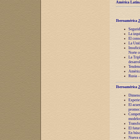
América Latina
Iberoamérica
2
Segurid
La izqu
El cons
La Unió
Insufic
Norte c
La Tripl
desarro
Tendenci
América
Rusia –
Iberoamérica
2
Dimensió
Experie
El acue
promoci
Competi
modelos
Transfo
El futu
En búsq
Nueva e