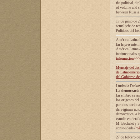
the political, d
of volume and sc
between Russia 
17 de junio de 2
actual jefe de r
Políticos del In
América Latina 
En la presente m
América Latina 
institucionales 
información>>
Mensaje del dest
de Latinoaméric
del Gobierno de
Liudmila Diako
La democracia 
En el libro se a
los orígenes del 
partidos naciona
del régimen auto
democrática, а l
estudia en detall
М. Bachelet у S.
consolidada (
má
27 de febrero d