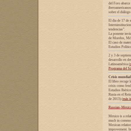
del Foro abarca 
iberoamericanos 
sobre el diálogo 
El dia de 17 de 
Interninstitucio
tendencias”.
La ponente inv
de Morelos, Méx
El caso de mate
Estudios Polític
2 y 3 de septie
desarrollo en de
Latinoamérica (
Programa del S
Crisis mundial
El libro recoge 
crisis como fen
Estudios Ibérico
Rusia en el Rei
de 2013) (
más i
Russian–Mexican
Mexico is a rela
much in common i
Mexican relation
improvement. In 