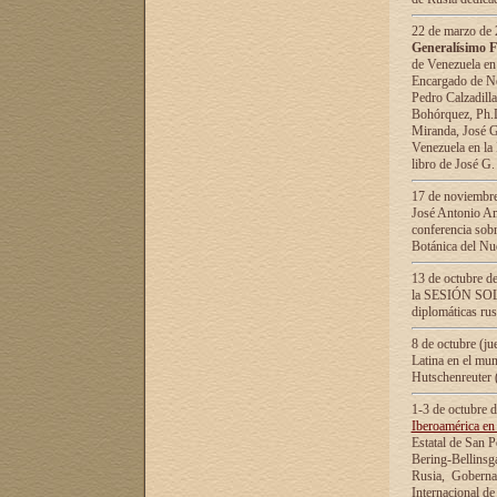
22 de marzo de 2
Generalísimo F
de Venezuela en
Encargado de Neg
Pedro Calzadilla
Bohórquez, Ph.D.
Miranda, José G
Venezuela en la 
libro de José G
17 de noviembre
José Antonio Am
conferencia sobr
Botánica del Nu
13 de octubre de
la SESIÓN SOLEM
diplomáticas rus
8 de octubre (j
Latina en el mun
Hutschenreuter 
1-3 de octubre 
Iberoamérica en 
Estatal de San P
Bering-Bellinsg
Rusia, Gobernac
Internacional de