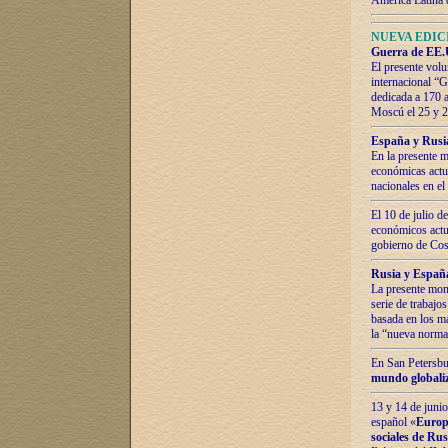
América Latina 
NUEVA EDICI
Guerra de EE.U
El presente volu
internacional “
dedicada a 170 
Moscú el 25 y 
España y Rusia:
En la presente m
económicas actua
nacionales en el
El 10 de julio d
económicos actua
gobierno de Cost
Rusia y España
La presente mono
serie de trabajo
basada en los ma
la “nueva norma
En San Petersbur
mundo globaliza
13 y 14 de junio
español «
Europa
sociales de Ru