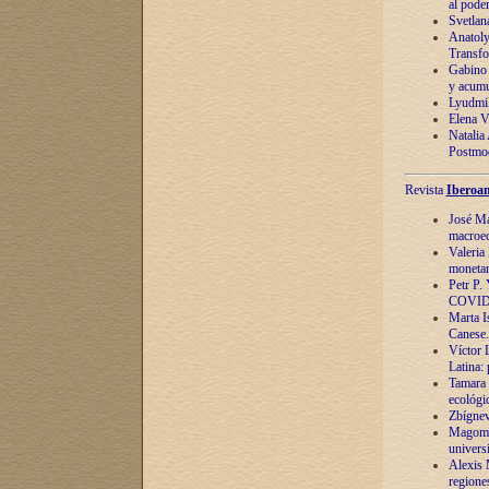
al pode
Svetlan
Anatoly
Transfo
Gabino 
y acumu
Lyudmil
Elena V.
Natalia
Postmod
Revista
Iberoam
José Ma
macroec
Valeria
monetari
Petr P.
COVID
Marta Is
Canese. 
Víctor 
Latina:
Tamara 
ecológi
Zbígnev
Magomed
univers
Alexis 
regiones