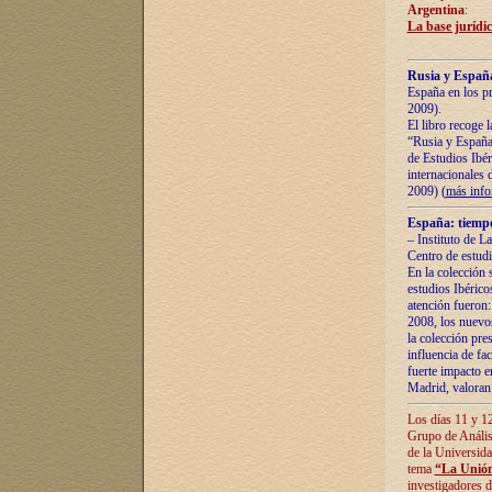
Argentina
:
La base jurídic
Rusia y España
España en los pr
2009).
El libro recoge 
“Rusia y España 
de Estudios Ibér
internacionales 
2009) (
más inf
España: tiempo
– Instituto de L
Centro de estud
En la colección 
estudios Ibérico
atención fueron:
2008, los nuevos
la colección pre
influencia de fac
fuerte impacto en
Madrid, valoran 
Los días 11 y 12
Grupo de Anális
de la Universida
tema
“La Unión
investigadores d