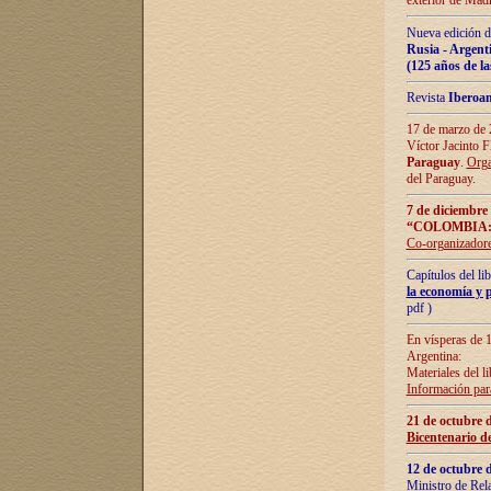
exterior de Madr
Nueva edición d
Rusia - Argent
(125 años de la
Revista
Iberoa
17 de marzo de 2
Víctor Jacinto 
Paraguay
.
Orga
del Paraguay.
7 de diciembre
“COLOMBIA:
Co-organizador
Capítulos del l
la economía y p
pdf )
En vísperas de 1
Argentina:
Materiales del li
Información para
21 de octubre 
Bicentenario d
12 de octubre 
Ministro de Rel