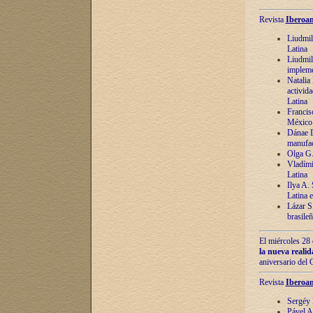
Revista
Iberoam
Liudmil
Latina
Liudmil
impleme
Natalia
activida
Latina
Francis
México 
Dánae D
manufac
Olga G.
Vladími
Latina
Ilya A.
Latina 
Lázar S.
brasile
El miércoles 28 
la nueva reali
aniversario del
Revista
Iberoam
Sergéy 
Pável A