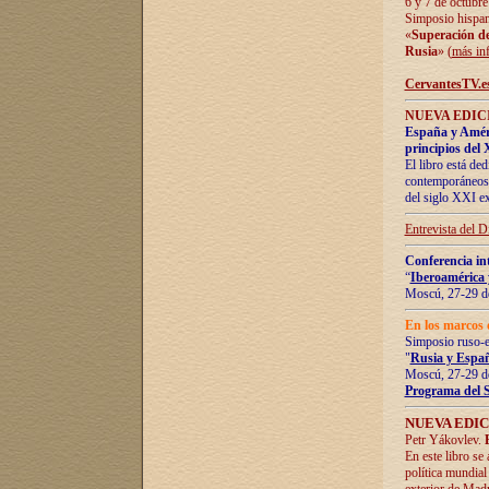
6 y 7 de octubre
Simposio hispan
«
Superación de 
Rusia
» (
más in
CervantesTV.e
NUEVA EDICI
España y Améric
principios del 
El libro está de
contemporáneos -
del siglo XXI ex
Entrevista del 
Conferencia in
“
Iberoamérica 
Moscú, 27-29 de
En los marcos 
Simposio ruso-
"
Rusia y Españ
Moscú, 27-29 de
Programa del 
NUEVA EDIC
Petr Yákovlev.
En este libro se
política mundial