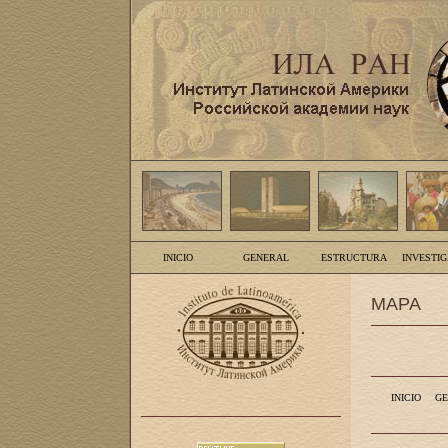
INICIO
GENERAL
ESTRUCTURA
INVESTI
MAPA
INICIO
GE