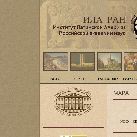
INICIO
GENERAL
ESTRUCTURA
INVESTI
MAPA
INICIO
GE