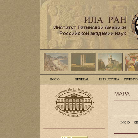
INICIO
GENERAL
ESTRUCTURA
INVESTI
MAPA
INICIO
GE