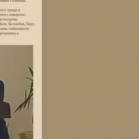
лович Розенталь.
ого тренда в
евого поворота»,
рассмотрены
или, Колумбии, Перу,
ания стабильности
программы и