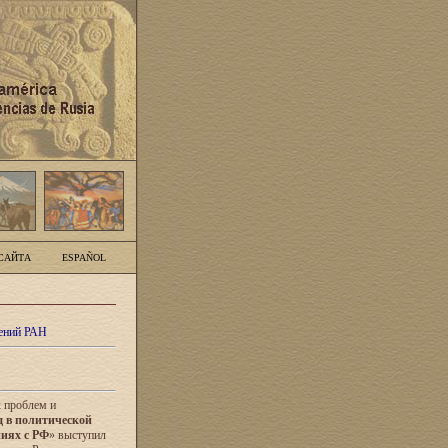
САЙТА
ESPAÑOL
ений РАН
х проблем и
 в политической
ниях с РФ
» выступил