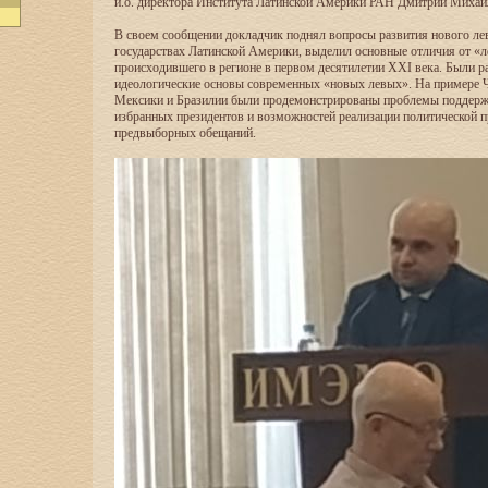
и.о. директора Института Латинской Америки РАН Дмитрий Михай
В своем сообщении докладчик поднял вопросы развития нового лев
государствах Латинской Америки, выделил основные отличия от «л
происходившего в регионе в первом десятилетии XXI века. Были 
идеологические основы современных «новых левых». На примере Ч
Мексики и Бразилии были продемонстрированы проблемы поддерж
избранных президентов и возможностей реализации политической 
предвыборных обещаний.