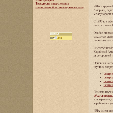
Траектория и перспектива
ИЛА - крупней
отечественной латиноамериканистики
Америки, ведет
международных 
С 1996 г. в с
полуострова - 
Особое внимани
открытых экон
политических и
Институт иссле
Карибской Аме
двусторонней и
Основная иссл
научных подра
центр 
центр 
центр 
центр 
Помимо научно
образовательн
конференции, с
зарубежных уч
ИЛА имеет свя