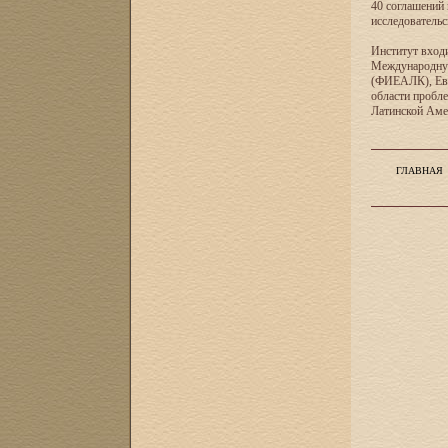
40 соглашений 
исследователь
Институт входи
Международную
(ФИЕАЛК), Евр
области пробл
Латинской Ам
ГЛАВНАЯ