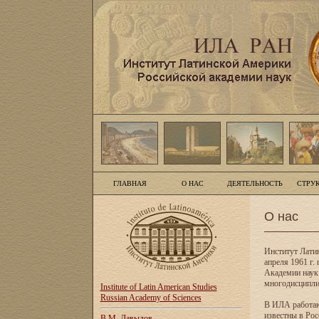
ГЛАВНАЯ
О НАС
ДЕЯТЕЛЬНОСТЬ
СТРУ
О нас
Институт Лати
апреля 1961 г
Академии наук
многодисципли
Institute of Latin American Studies
Russian Academy of Sciences
В ИЛА работаю
известны в Рос
В.М. Давыдов