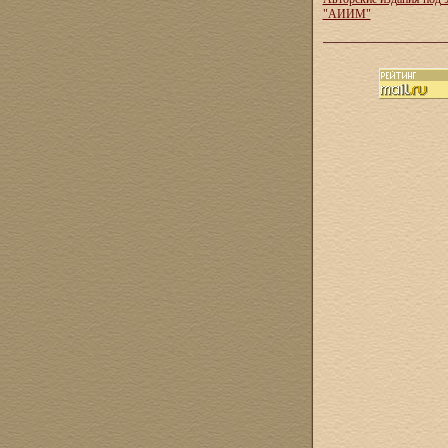
"АИИМ"