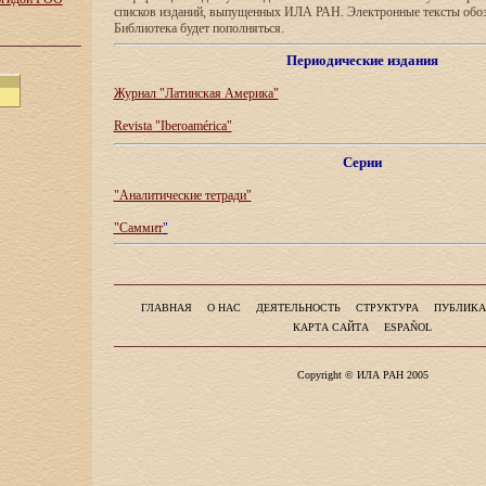
списков изданий, выпущенных ИЛА РАН. Электронные тексты обо
Библиотека будет пополняться.
Периодические издания
Журнал "Латинская Америка"
Revista "Iberoamérica"
Серии
"Аналитические тетради"
"Саммит
"
ГЛАВНАЯ
О НАС
ДЕЯТЕЛЬНОСТЬ
СТРУКТУРА
ПУБЛИКА
КАРТА САЙТА
ESPAÑOL
Copyright © ИЛА РАН 2005