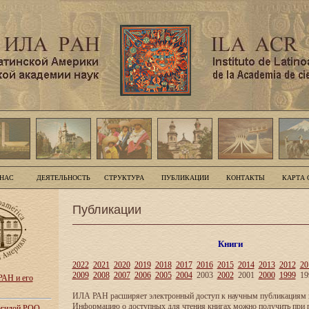
 НАС
ДЕЯТЕЛЬНОСТЬ
СТРУКТУРА
ПУБЛИКАЦИИ
КОНТАКТЫ
КАРТА 
Публикации
Книги
2022
2021
2020
2019
2018
2017
2016
2015
2014
2013
2012
20
2009
2008
2007
2006
2005
2004
2003
2002
2001
2000
1999
19
АН и его
ИЛА РАН расширяет электронный доступ к научным публикациям и
Информацию о доступных для чтения книгах можно получить при 
 эгидой РОО