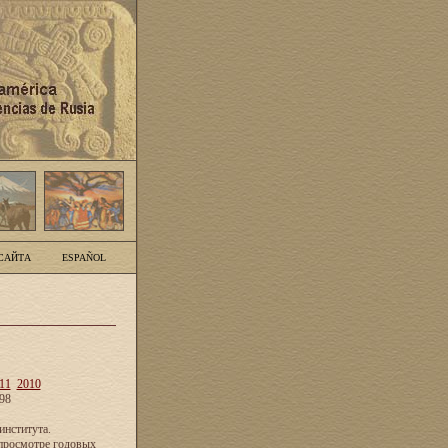
САЙТА
ESPAÑOL
11
2010
98
нститута.
просмотре годовых