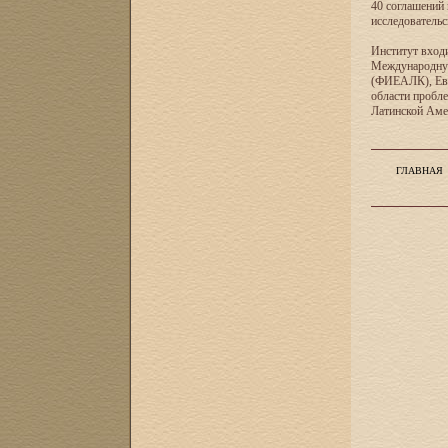
40 соглашений 
исследователь
Институт входи
Международную
(ФИЕАЛК), Евр
области пробл
Латинской Ам
ГЛАВНАЯ