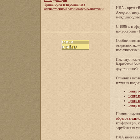
Траектория и перспектива
ИЛА - крупней
отечественной латиноамериканистики
Америки, ведет
международных 
С 1996 г. в с
полуострова - 
Особое внимани
открытых экон
политических и
Институт иссле
Карибской Аме
двусторонней и
Основная иссл
научных подра
центр 
центр 
центр 
центр 
Помимо научно
образовательн
конференции, с
зарубежных уч
ИЛА имеет свя