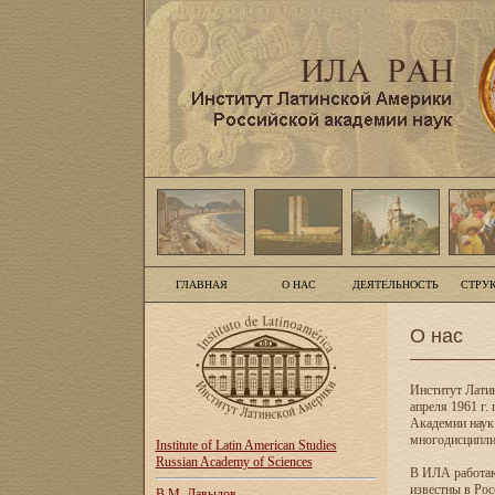
ГЛАВНАЯ
О НАС
ДЕЯТЕЛЬНОСТЬ
СТРУ
О нас
Институт Лати
апреля 1961 г
Академии наук
многодисципли
Institute of Latin American Studies
Russian Academy of Sciences
В ИЛА работаю
известны в Рос
В.М. Давыдов