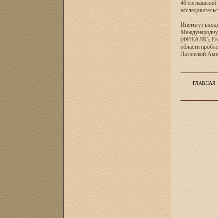
40 соглашений 
исследователь
Институт входи
Международную
(ФИЕАЛК), Евр
области пробл
Латинской Ам
ГЛАВНАЯ