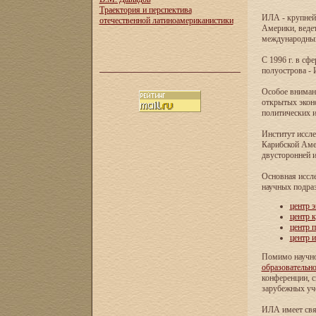
Траектория и перспектива
ИЛА - крупней
отечественной латиноамериканистики
Америки, ведет
международных 
С 1996 г. в с
полуострова - 
Особое внимани
открытых экон
политических и
Институт иссле
Карибской Аме
двусторонней и
Основная иссл
научных подра
центр 
центр 
центр 
центр 
Помимо научно
образовательн
конференции, с
зарубежных уч
ИЛА имеет свя