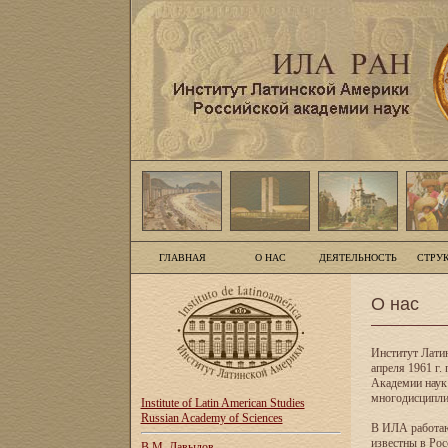
ГЛАВНАЯ
О НАС
ДЕЯТЕЛЬНОСТЬ
СТРУ
О нас
Институт Лати
апреля 1961 г
Академии наук
многодисципли
Institute of Latin American Studies
Russian Academy of Sciences
В ИЛА работаю
известны в Рос
В.М. Давыдов