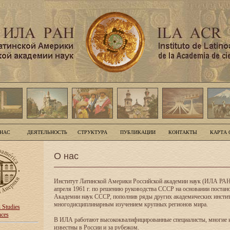
 НАС
ДЕЯТЕЛЬНОСТЬ
СТРУКТУРА
ПУБЛИКАЦИИ
КОНТАКТЫ
КАРТА 
О нас
Институт Латинской Америки Российской академии наук (ИЛА РАН
апреля 1961 г. по решению руководства СССР на основании поста
Академии наук СССР, пополнив ряды других академических инсти
многодисциплинарным изучением крупных регионов мира.
n Studies
nces
В ИЛА работают высококвалифицированные специалисты, многие 
известны в России и за рубежом.