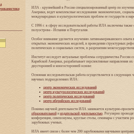
ва
ИЛА - крупнейший в России специализированный центр по изучен
ериканистики
Америки, ведет комплексные исследования экономических, социаль
международных и культурологических проблем ее государств и нар
С 1996 г. в сферу исследовательской работы ИЛА включены также
полуострова - Испания и Португалия.
Особое внимание уделяется изучению латиноамериканского опыта в
открытых экономических моделей, в проведении структурных реф
политических и социальных систем, в разрешении межгосударствен
Институт исследует актуальные проблемы сотрудничества России с
Карибской Америки, разрабатывает перспективные направления их 
двусторонней и многосторонней основе.
Основная исследовательская работа осуществляется в следующих 
научных подразделениях ИЛА:
центр экономических исследований
центр культурологических исследований
центр политических исследований
центр иберийских исследований
Помимо научной деятельности ИЛА занимается культурно-просвети
образовательной
и
издательской деятельностью
. Регулярно проводя
конференции, симпозиумы, круглые столы, семинары с участием ро
зарубежных ученых.
ИЛА имеет связи с более чем 200 зарубежными научными центрам