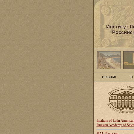
ГЛАВНАЯ
О
Institute of Latin America
Russian Academy of Scie
В.М. Давыдов