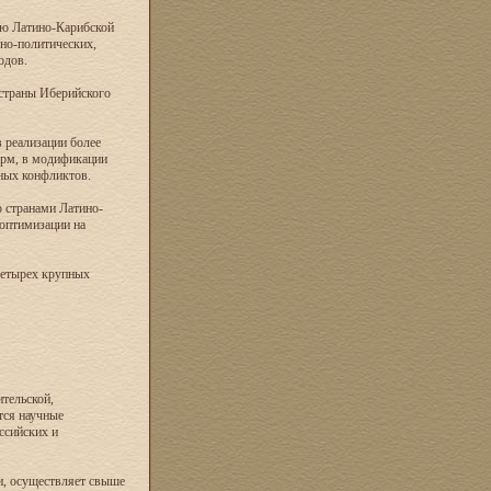
ию Латино-Карибской
но-политических,
одов.
 страны Иберийского
 реализации более
орм, в модификации
ных конфликтов.
о странами Латино-
оптимизации на
четырех крупных
тельской,
тся научные
ссийских и
и, осуществляет свыше