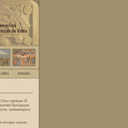
САЙТА
ESPAÑOL
) был учрежден 28
новления Президиума
тутов, занимающихся
из которых хорошо