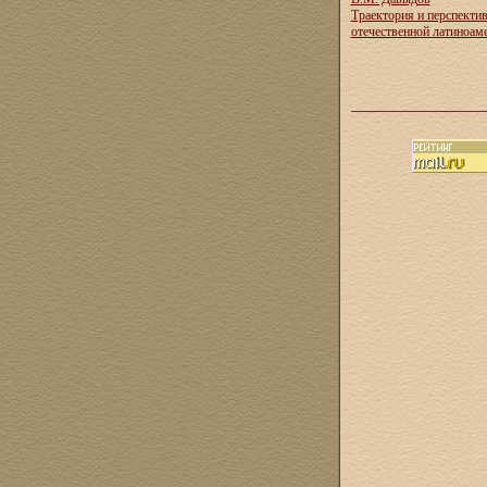
Траектория и перспекти
отечественной латиноам