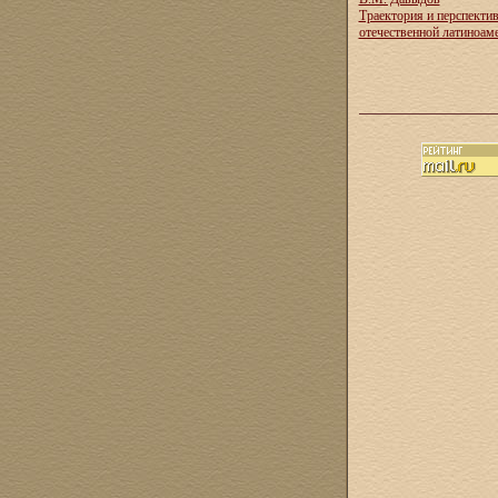
Траектория и перспекти
отечественной латиноам