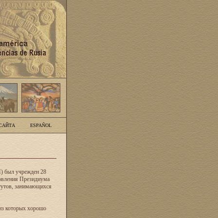
САЙТА
ESPAÑOL
) был учрежден 28
новления Президиума
тутов, занимающихся
из которых хорошо