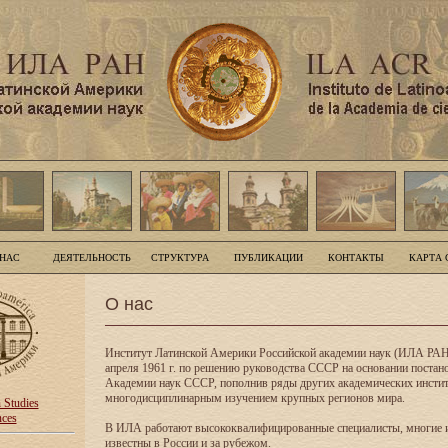
 НАС
ДЕЯТЕЛЬНОСТЬ
СТРУКТУРА
ПУБЛИКАЦИИ
КОНТАКТЫ
КАРТА 
О нас
Институт Латинской Америки Российской академии наук (ИЛА РАН
апреля 1961 г. по решению руководства СССР на основании поста
Академии наук СССР, пополнив ряды других академических инсти
многодисциплинарным изучением крупных регионов мира.
n Studies
nces
В ИЛА работают высококвалифицированные специалисты, многие 
известны в России и за рубежом.