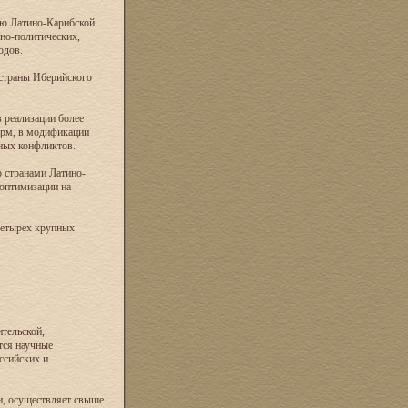
ию Латино-Карибской
но-политических,
одов.
 страны Иберийского
 реализации более
орм, в модификации
ных конфликтов.
о странами Латино-
оптимизации на
четырех крупных
тельской,
тся научные
ссийских и
и, осуществляет свыше