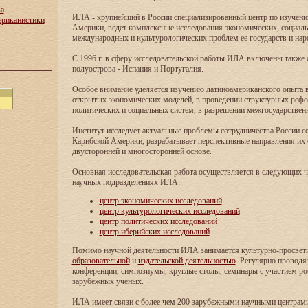
ва
ИЛА - крупнейший в России специализированный центр по изучен
ериканистики
Америки, ведет комплексные исследования экономических, социаль
международных и культурологических проблем ее государств и нар
С 1996 г. в сферу исследовательской работы ИЛА включены также
полуострова - Испания и Португалия.
Особое внимание уделяется изучению латиноамериканского опыта в
открытых экономических моделей, в проведении структурных реф
политических и социальных систем, в разрешении межгосударствен
Институт исследует актуальные проблемы сотрудничества России с
Карибской Америки, разрабатывает перспективные направления их 
двусторонней и многосторонней основе.
Основная исследовательская работа осуществляется в следующих 
научных подразделениях ИЛА:
центр экономических исследований
центр культурологических исследований
центр политических исследований
центр иберийских исследований
Помимо научной деятельности ИЛА занимается культурно-просвети
образовательной
и
издательской деятельностью
. Регулярно проводя
конференции, симпозиумы, круглые столы, семинары с участием ро
зарубежных ученых.
ИЛА имеет связи с более чем 200 зарубежными научными центрам