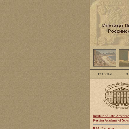
ГЛАВНАЯ
О
Institute of Latin America
Russian Academy of Scie
В.М. Давыдов