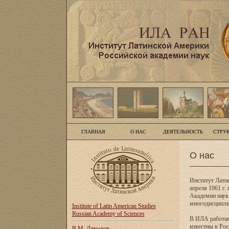
ГЛАВНАЯ
О НАС
ДЕЯТЕЛЬНОСТЬ
СТРУ
О нас
Институт Лати
апреля 1961 г
Академии наук
многодисципли
Institute of Latin American Studies
Russian Academy of Sciences
В ИЛА работаю
известны в Рос
В.М. Давыдов