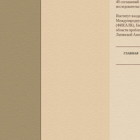
40 соглашений 
исследователь
Институт входи
Международную
(ФИЕАЛК), Евр
области пробл
Латинской Ам
ГЛАВНАЯ