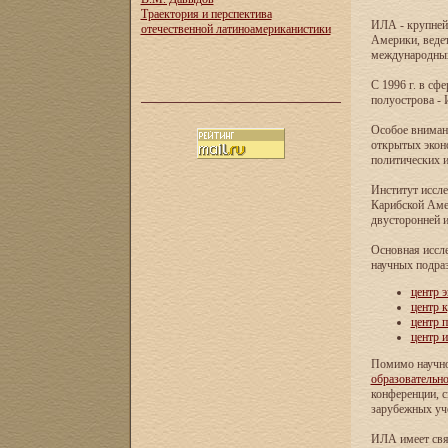
Траектория и перспектива
ИЛА - крупней
отечественной латиноамериканистики
Америки, ведет
международных 
С 1996 г. в с
полуострова - 
Особое внимани
открытых экон
политических и
Институт иссле
Карибской Аме
двусторонней и
Основная иссл
научных подра
центр 
центр 
центр 
центр 
Помимо научно
образовательн
конференции, с
зарубежных уч
ИЛА имеет свя