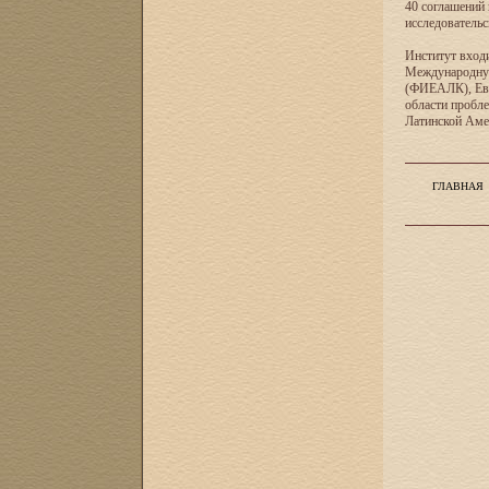
40 соглашений 
исследователь
Институт входи
Международную
(ФИЕАЛК), Евр
области пробл
Латинской Ам
ГЛАВНАЯ