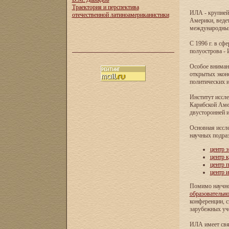
Траектория и перспектива
ИЛА - крупней
отечественной латиноамериканистики
Америки, ведет
международных 
С 1996 г. в с
полуострова - 
Особое внимани
открытых экон
политических и
Институт иссле
Карибской Аме
двусторонней и
Основная иссл
научных подра
центр 
центр 
центр 
центр 
Помимо научно
образовательн
конференции, с
зарубежных уч
ИЛА имеет свя