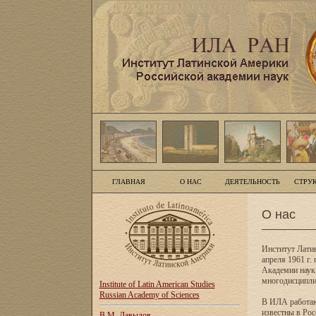
ГЛАВНАЯ
О НАС
ДЕЯТЕЛЬНОСТЬ
СТРУ
О нас
Институт Лати
апреля 1961 г
Академии наук
многодисципли
Institute of Latin American Studies
Russian Academy of Sciences
В ИЛА работаю
известны в Рос
В.М. Давыдов