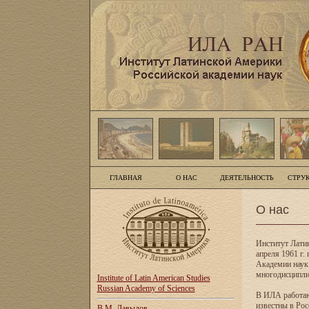
ГЛАВНАЯ
О НАС
ДЕЯТЕЛЬНОСТЬ
СТРУ
О нас
Институт Лати
апреля 1961 г
Академии наук
многодисципли
Institute of Latin American Studies
Russian Academy of Sciences
В ИЛА работаю
известны в Рос
В.М. Давыдов