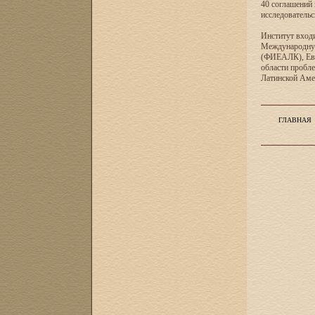
40 соглашений 
исследователь
Институт входи
Международную
(ФИЕАЛК), Евр
области пробл
Латинской Ам
ГЛАВНАЯ