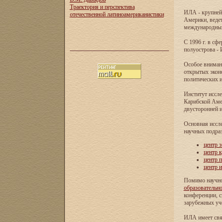
Траектория и перспектива
ИЛА - крупней
отечественной латиноамериканистики
Америки, ведет
международных 
С 1996 г. в с
полуострова - 
Особое внимани
открытых экон
политических и
Институт иссле
Карибской Аме
двусторонней и
Основная иссл
научных подра
центр 
центр 
центр 
центр 
Помимо научно
образовательн
конференции, с
зарубежных уч
ИЛА имеет свя