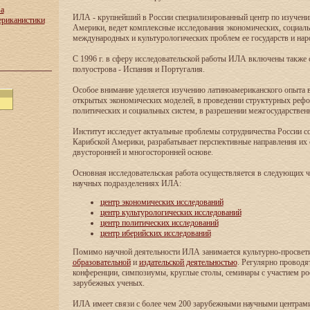
ва
ИЛА - крупнейший в России специализированный центр по изучен
ериканистики
Америки, ведет комплексные исследования экономических, социаль
международных и культурологических проблем ее государств и нар
С 1996 г. в сферу исследовательской работы ИЛА включены также
полуострова - Испания и Португалия.
Особое внимание уделяется изучению латиноамериканского опыта в
открытых экономических моделей, в проведении структурных реф
политических и социальных систем, в разрешении межгосударствен
Институт исследует актуальные проблемы сотрудничества России с
Карибской Америки, разрабатывает перспективные направления их 
двусторонней и многосторонней основе.
Основная исследовательская работа осуществляется в следующих 
научных подразделениях ИЛА:
центр экономических исследований
центр культурологических исследований
центр политических исследований
центр иберийских исследований
Помимо научной деятельности ИЛА занимается культурно-просвети
образовательной
и
издательской деятельностью
. Регулярно проводя
конференции, симпозиумы, круглые столы, семинары с участием ро
зарубежных ученых.
ИЛА имеет связи с более чем 200 зарубежными научными центрам