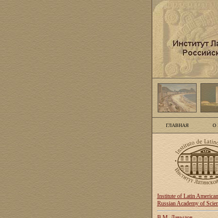
ГЛАВНАЯ
О
Institute of Latin America
Russian Academy of Scie
В.М. Давыдов