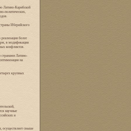
ию Латино-Карибской
но-политических,
одов.
 страны Иберийского
 реализации более
орм, в модификации
ных конфликтов.
о странами Латино-
оптимизации на
четырех крупных
тельской,
тся научные
ссийских и
и, осуществляет свыше