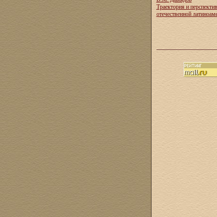
Траектория и перспекти
отечественной латиноам