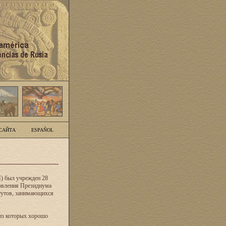
САЙТА
ESPAÑOL
) был учрежден 28
новления Президиума
тутов, занимающихся
из которых хорошо