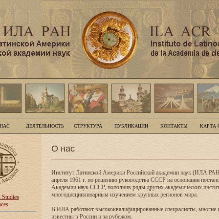
 НАС
ДЕЯТЕЛЬНОСТЬ
СТРУКТУРА
ПУБЛИКАЦИИ
КОНТАКТЫ
КАРТА 
О нас
Институт Латинской Америки Российской академии наук (ИЛА РАН
апреля 1961 г. по решению руководства СССР на основании поста
Академии наук СССР, пополнив ряды других академических инсти
многодисциплинарным изучением крупных регионов мира.
n Studies
nces
В ИЛА работают высококвалифицированные специалисты, многие 
известны в России и за рубежом.