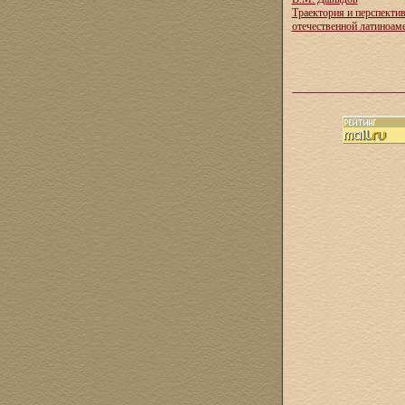
Траектория и перспекти
отечественной латиноам