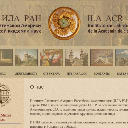
 НАС
ДЕЯТЕЛЬНОСТЬ
СТРУКТУРА
ПУБЛИКАЦИИ
КОНТАКТЫ
КАРТА 
О нас
Институт Латинской Америки Российской академии наук (ИЛА РАН
апреля 1961 г. по решению руководства СССР на основании поста
Академии наук СССР, пополнив ряды других академических инсти
многодисциплинарным изучением крупных регионов мира.
n Studies
nces
В ИЛА работают высококвалифицированные специалисты, многие 
известны в России и за рубежом.