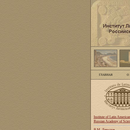
ГЛАВНАЯ
О
Institute of Latin America
Russian Academy of Scie
В.М. Давыдов