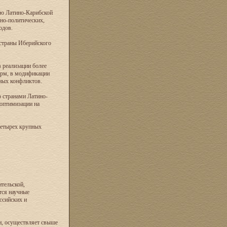
ию Латино-Карибской
но-политических,
одов.
 страны Иберийского
 реализации более
орм, в модификации
ных конфликтов.
о странами Латино-
оптимизации на
четырех крупных
тельской,
тся научные
ссийских и
и, осуществляет свыше