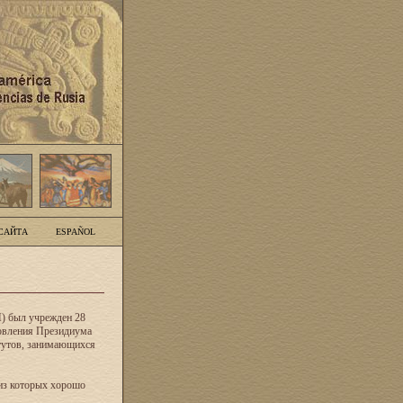
САЙТА
ESPAÑOL
) был учрежден 28
новления Президиума
тутов, занимающихся
из которых хорошо