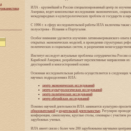
ва
ИЛА - крупнейший в России специализированный центр по изучен
ериканистики
Америки, ведет комплексные исследования экономических, социаль
международных и культурологических проблем ее государств и нар
С 1996 г. в сферу исследовательской работы ИЛА включены также
полуострова - Испания и Португалия.
Особое внимание уделяется изучению латиноамериканского опыта в
открытых экономических моделей, в проведении структурных реф
политических и социальных систем, в разрешении межгосударствен
Институт исследует актуальные проблемы сотрудничества России с
Карибской Америки, разрабатывает перспективные направления их 
двусторонней и многосторонней основе.
Основная исследовательская работа осуществляется в следующих 
научных подразделениях ИЛА:
центр экономических исследований
центр культурологических исследований
центр политических исследований
центр иберийских исследований
Помимо научной деятельности ИЛА занимается культурно-просвети
образовательной
и
издательской деятельностью
. Регулярно проводя
конференции, симпозиумы, круглые столы, семинары с участием ро
зарубежных ученых.
ИЛА имеет связи с более чем 200 зарубежными научными центрам