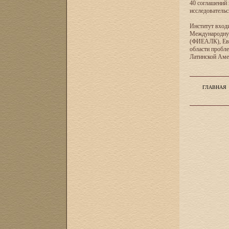
40 соглашений 
исследователь
Институт входи
Международную
(ФИЕАЛК), Евр
области пробл
Латинской Ам
ГЛАВНАЯ