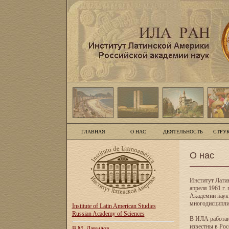
ГЛАВНАЯ
О НАС
ДЕЯТЕЛЬНОСТЬ
СТРУ
О нас
Институт Лати
апреля 1961 г
Академии наук
многодисципли
Institute of Latin American Studies
Russian Academy of Sciences
В ИЛА работаю
известны в Рос
В.М. Давыдов