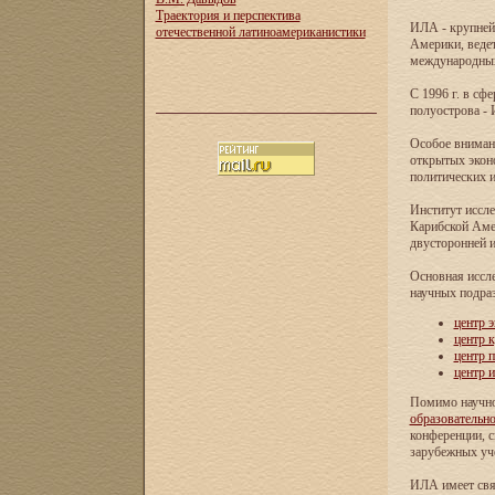
Траектория и перспектива
ИЛА - крупней
отечественной латиноамериканистики
Америки, ведет
международных 
С 1996 г. в с
полуострова - 
Особое внимани
открытых экон
политических и
Институт иссле
Карибской Аме
двусторонней и
Основная иссл
научных подра
центр 
центр 
центр 
центр 
Помимо научно
образовательн
конференции, с
зарубежных уч
ИЛА имеет свя