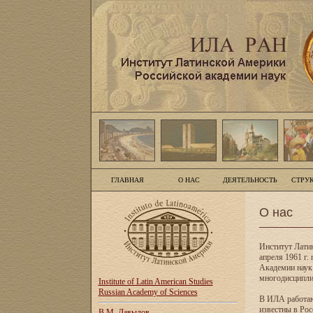
ГЛАВНАЯ
О НАС
ДЕЯТЕЛЬНОСТЬ
СТРУ
О нас
Институт Лати
апреля 1961 г
Академии наук
многодисципли
Institute of Latin American Studies
Russian Academy of Sciences
В ИЛА работаю
известны в Рос
В.М. Давыдов