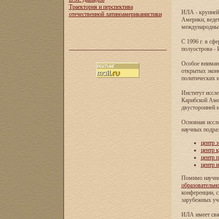
Траектория и перспектива
ИЛА - крупней
отечественной латиноамериканистики
Америки, ведет
международных 
С 1996 г. в с
полуострова - 
Особое внимани
открытых экон
политических и
Институт иссле
Карибской Аме
двусторонней и
Основная иссл
научных подра
центр 
центр 
центр 
центр 
Помимо научно
образовательн
конференции, с
зарубежных уч
ИЛА имеет свя