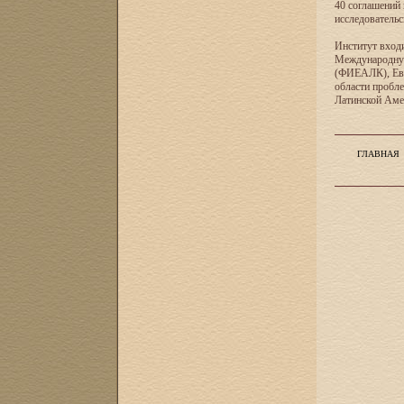
40 соглашений 
исследователь
Институт входи
Международную
(ФИЕАЛК), Евр
области пробл
Латинской Ам
ГЛАВНАЯ